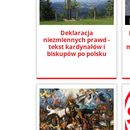
Deklaracja
niezmiennych prawd -
tekst kardynałów i
m
biskupów po polsku