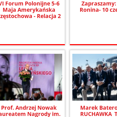
VI Forum Polonijne 5-6
Zapraszamy:
Maja Amerykańska
Ronina- 10 c
zęstochowa - Relacja 2
Prof. Andrzej Nowak
Marek Batero
laureatem Nagrody im.
RUCHAWKA T