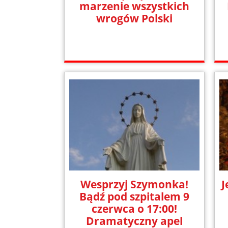
marzenie wszystkich
wrogów Polski
Wesprzyj Szymonka!
J
Bądź pod szpitalem 9
czerwca o 17:00!
Dramatyczny apel