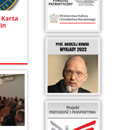
 Karta
in