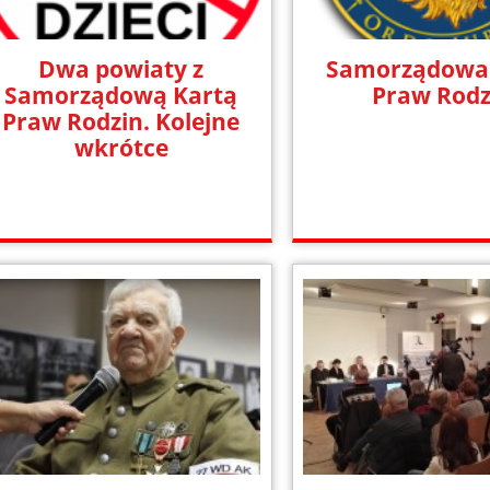
Dwa powiaty z
Samorządowa
Samorządową Kartą
Praw Rodz
Praw Rodzin. Kolejne
wkrótce