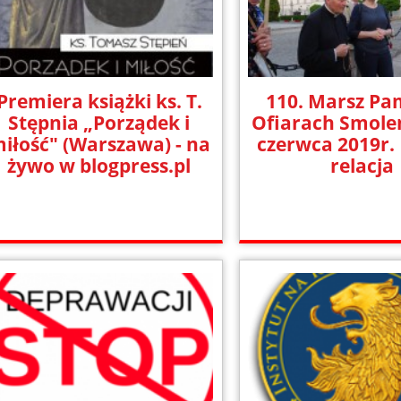
Premiera książki ks. T.
110. Marsz Pam
Stępnia „Porządek i
Ofiarach Smole
iłość" (Warszawa) - na
czerwca 2019r. 
żywo w blogpress.pl
relacja