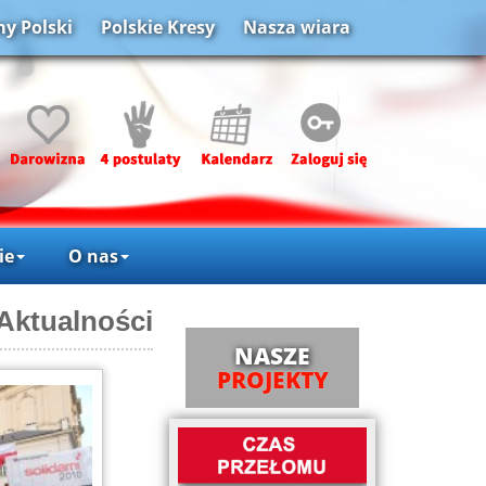
y Polski
Polskie Kresy
Nasza wiara
ie
O nas
Aktualności
NASZE
PROJEKTY