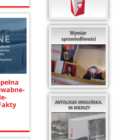
 pełna
edwabne-
e-
Fakty