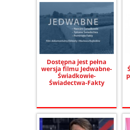
Dostępna jest pełna
wersja filmu Jedwabne-
Świadkowie-
p
Świadectwa-Fakty