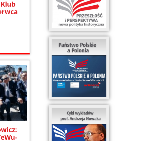
 Klub
zerwca
wicz:
eWu-