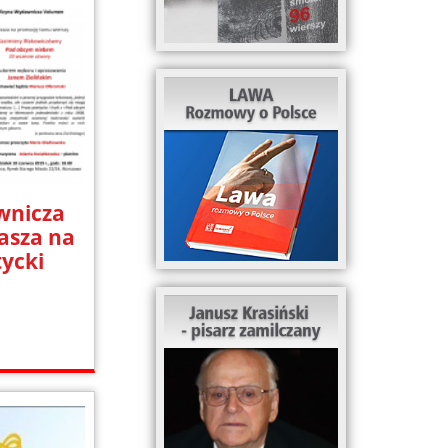
wnicza
asza na
tycki