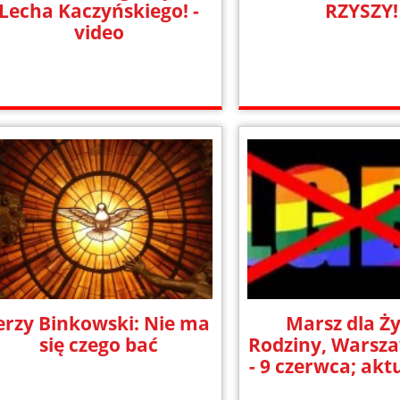
Lecha Kaczyńskiego! -
RZYSZY!
video
erzy Binkowski: Nie ma
Marsz dla Ży
się czego bać
Rodziny, Warsz
- 9 czerwca; akt