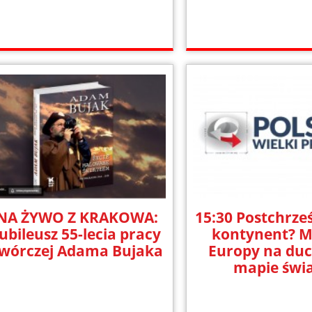
NA ŻYWO Z KRAKOWA:
15:30 Postchrześ
Jubileusz 55-lecia pracy
kontynent? M
wórczej Adama Bujaka
Europy na du
mapie świ