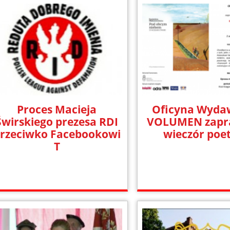
Proces Macieja
Oficyna Wyda
Świrskiego prezesa RDI
VOLUMEN zapr
rzeciwko Facebookowi
wieczór poe
T