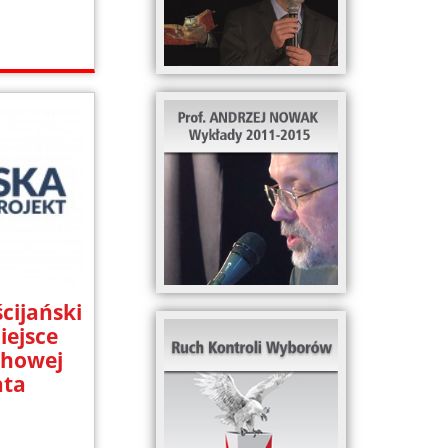
cijański
iejsce
chowej
ata