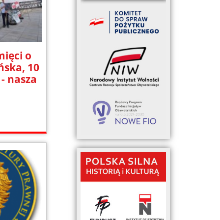
ięci o
ńska, 10
- nasza