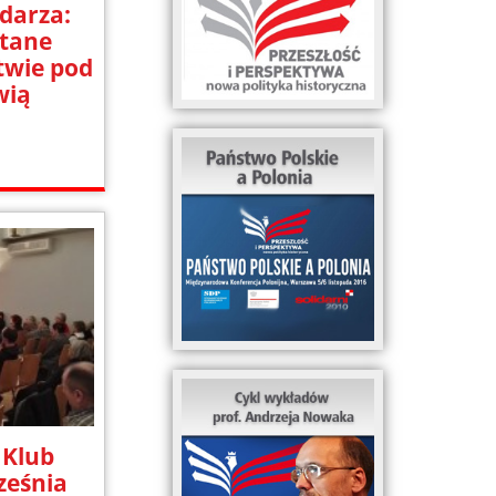
darza:
tane
twie pod
wią
 Klub
ześnia