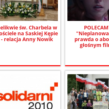
elikwie św. Charbela w
POLECAM
ościele na Saskiej Kępie
"Nieplanowa
- relacja Anny Nowik
prawda o abo
głośnym fi