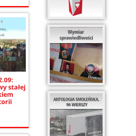
.09:
y stałej
kiem
torii