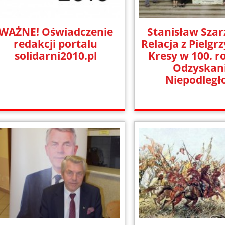
WAŻNE! Oświadczenie
Stanisław Szar
redakcji portalu
Relacja z Pielgr
solidarni2010.pl
Kresy w 100. r
Odzyskan
Niepodległ