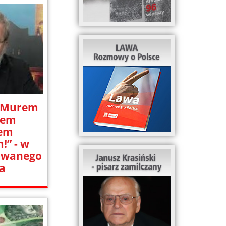
 „Murem
rem
rem
!” - w
owanego
a