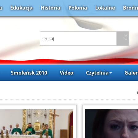
a
Edukacja
Historia
Polonia
Lokalne
Brońm
Smoleńsk 2010
Video
Czytelnia
Galer