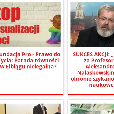
undacja Pro - Prawo do
SUKCES AKCJI:
Życia: Parada równości
za Profeso
w Elblągu nielegalna?
Aleksand
Nalaskowskim
obronie szykan
naukowc