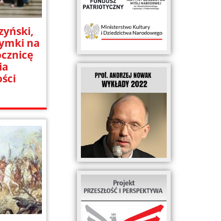
zyński,
zymki na
ocznicę
ia
ości