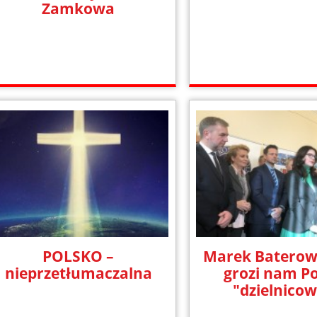
Zamkowa
POLSKO –
Marek Baterowi
nieprzetłumaczalna
grozi nam P
"dzielnico