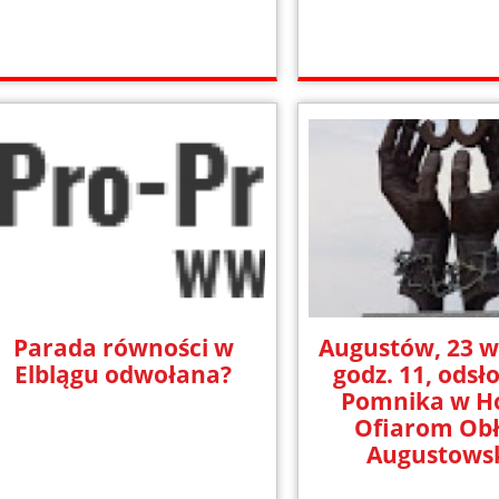
Parada równości w
Augustów, 23 w
Elblągu odwołana?
godz. 11, odsł
Pomnika w Ho
Ofiarom Ob
Augustowsk