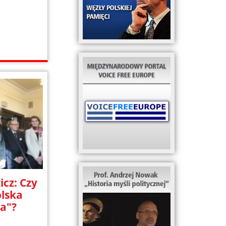
cz: Czy
olska
wa"?