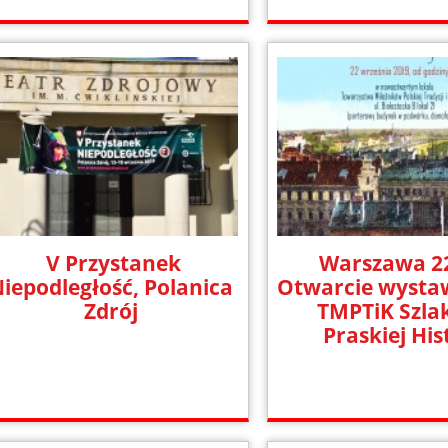
V Przystanek
Warszawa 22
iepodległość, Polanica
Otwarcie wystaw
Zdrój
TMPTiK Szla
Praskiej His