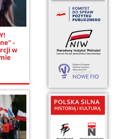
Y!
ne" -
rcji w
lmie