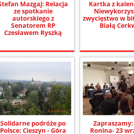
Stefan Mazgaj: Relacja
Kartka z kalen
ze spotkanie
Niewykorzys
autorskiego z
zwycięstwo w bi
Senatorem RP
Białą Cerk
Czesławem Ryszką
Solidarne podróże po
Zapraszamy:
Polsce: Cieszyn - Góra
Ronina- 23 wr