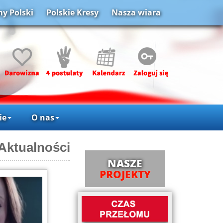
y Polski
Polskie Kresy
Nasza wiara
ie
O nas
Aktualności
NASZE
PROJEKTY