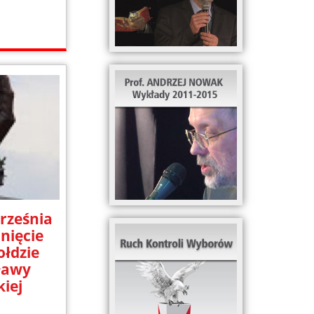
rześnia
onięcie
łdzie
ławy
iej