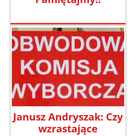
Janusz Andryszak: Czy
wzrastające