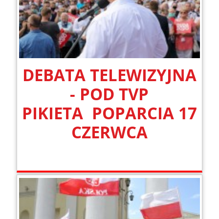
DEBATA TELEWIZYJNA
- POD TVP
PIKIETA POPARCIA 17
CZERWCA