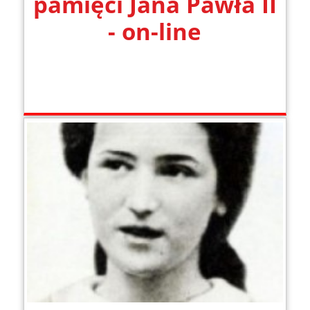
pamięci Jana Pawła II
- on-line