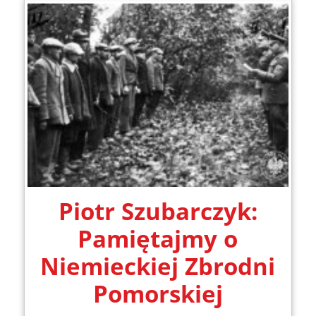
Piotr Szubarczyk:
Pamiętajmy o
Niemieckiej Zbrodni
Pomorskiej