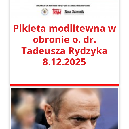
Pikieta modlitewna w
obronie o. dr.
Tadeusza Rydzyka
8.12.2025