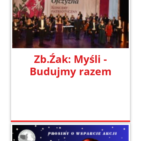
Zb.Źak: Myśli -
Budujmy razem