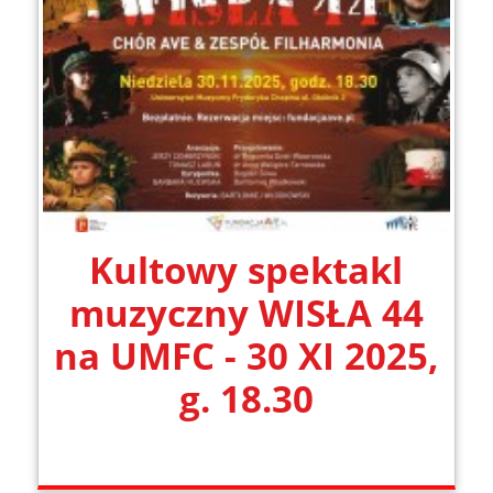
Kultowy spektakl
muzyczny WISŁA 44
na UMFC - 30 XI 2025,
g. 18.30