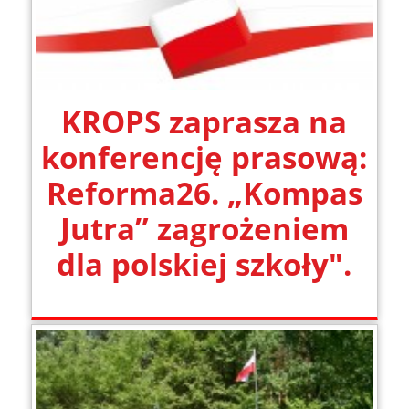
KROPS zaprasza na
konferencję prasową:
Reforma26. „Kompas
Jutra” zagrożeniem
dla polskiej szkoły".