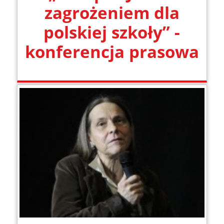
zagrożeniem dla
polskiej szkoły” -
konferencja prasowa