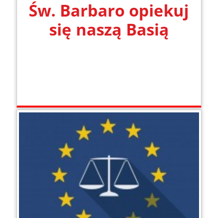
Św. Barbaro opiekuj
się naszą Basią