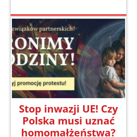
Stop inwazji UE! Czy
Polska musi uznać
homomałżeństwa?