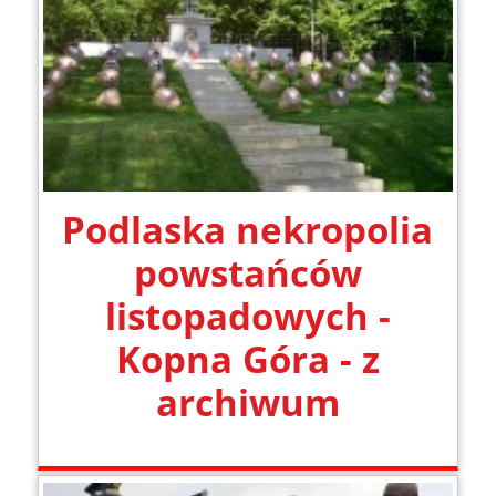
Podlaska nekropolia
powstańców
listopadowych -
Kopna Góra - z
archiwum