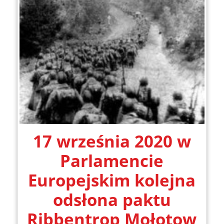
17 września 2020 w
Parlamencie
Europejskim kolejna
odsłona paktu
Ribbentrop Mołotow