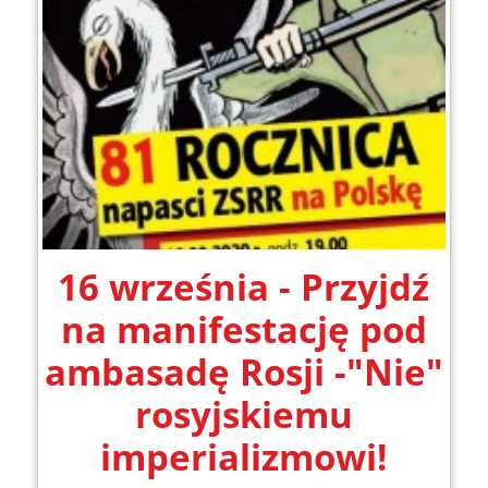
16 września - Przyjdź
na manifestację pod
ambasadę Rosji -"Nie"
rosyjskiemu
imperializmowi!