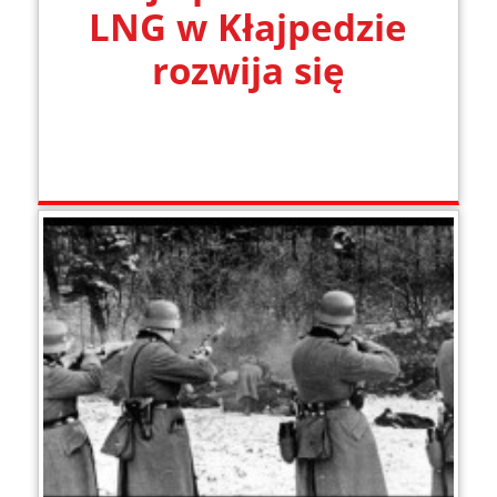
LNG w Kłajpedzie
rozwija się