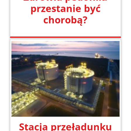
przestanie być
chorobą?
Stacja przeładunku