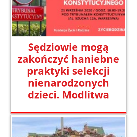
Sędziowie mogą
zakończyć haniebne
praktyki selekcji
nienarodzonych
dzieci. Modlitwa