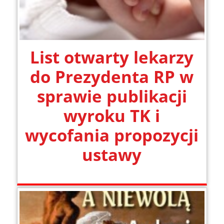
List otwarty lekarzy
do Prezydenta RP w
sprawie publikacji
wyroku TK i
wycofania propozycji
ustawy