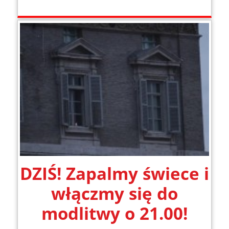
DZIŚ! Zapalmy świece i
włączmy się do
modlitwy o 21.00!