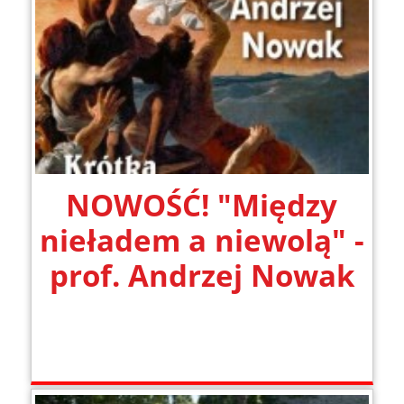
NOWOŚĆ! "Między
nieładem a niewolą" -
prof. Andrzej Nowak