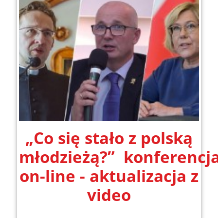
„Co się stało z polską
młodzieżą?” konferencj
on-line - aktualizacja z
video