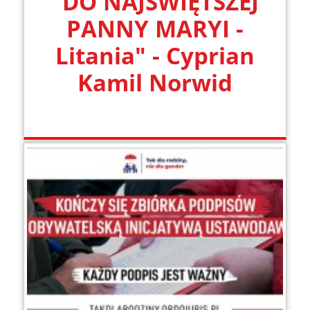
"DO NAJŚWIĘTSZEJ
PANNY MARYI -
Litania" - Cyprian
Kamil Norwid