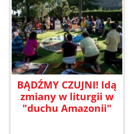
BĄDŹMY CZUJNI! Idą
zmiany w liturgii w
"duchu Amazonii"