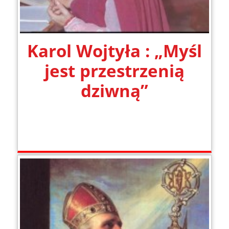
Karol Wojtyła : „Myśl
jest przestrzenią
dziwną”