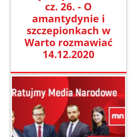
cz. 26. - O
amantydynie i
szczepionkach w
Warto rozmawiać
14.12.2020