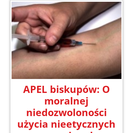
APEL biskupów: O
moralnej
niedozwoloności
użycia nieetycznych