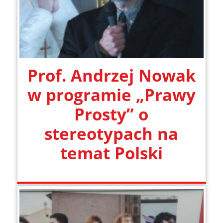
Prof. Andrzej Nowak
w programie „Prawy
Prosty” o
stereotypach na
temat Polski