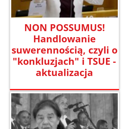
NON POSSUMUS!
Handlowanie
suwerennością, czyli o
"konkluzjach" i TSUE -
aktualizacja