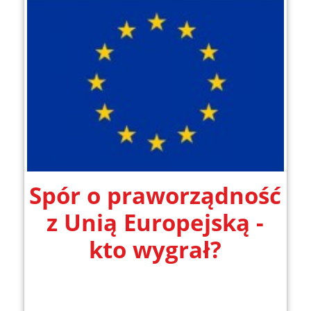
Spór o praworządność
z Unią Europejską -
kto wygrał?