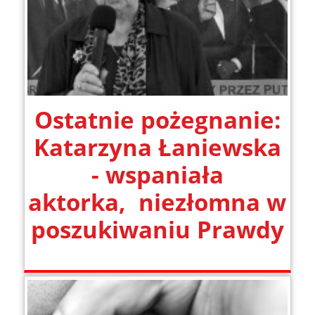
Ostatnie pożegnanie:
Katarzyna Łaniewska
- wspaniała
aktorka, niezłomna w
poszukiwaniu Prawdy