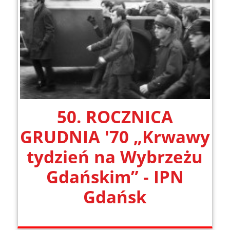
50. ROCZNICA
GRUDNIA '70 „Krwawy
tydzień na Wybrzeżu
Gdańskim” - IPN
Gdańsk