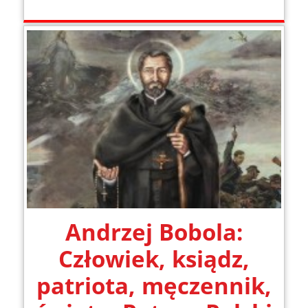
Andrzej Bobola:
Człowiek, ksiądz,
patriota, męczennik,