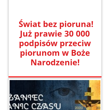
Świat bez pioruna!
Już prawie 30 000
podpisów przeciw
piorunom w Boże
Narodzenie!