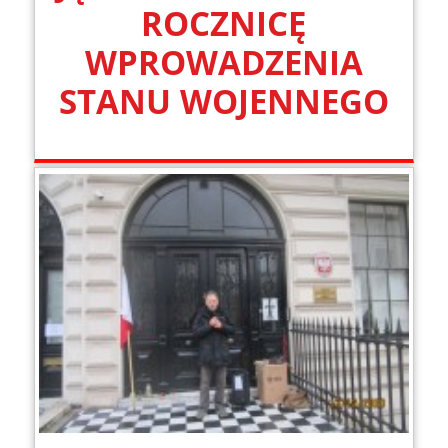
ROCZNICĘ
WPROWADZENIA
STANU WOJENNEGO