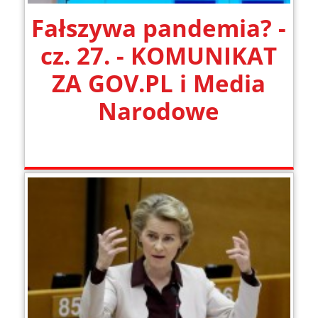
Fałszywa pandemia? -
cz. 27. - KOMUNIKAT
ZA GOV.PL i Media
Narodowe