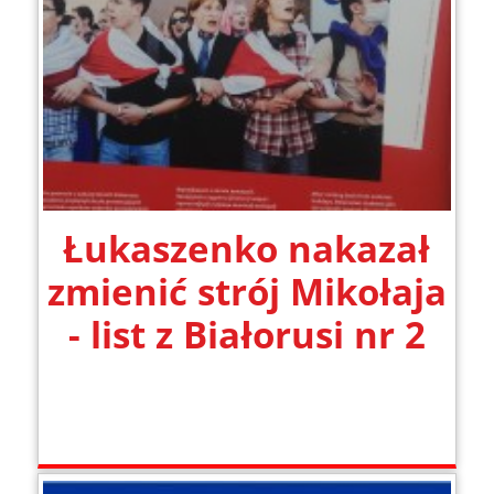
Łukaszenko nakazał
zmienić strój Mikołaja
- list z Białorusi nr 2