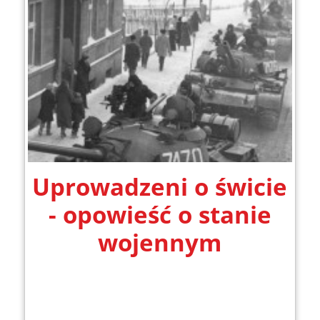
Uprowadzeni o świcie
- opowieść o stanie
wojennym