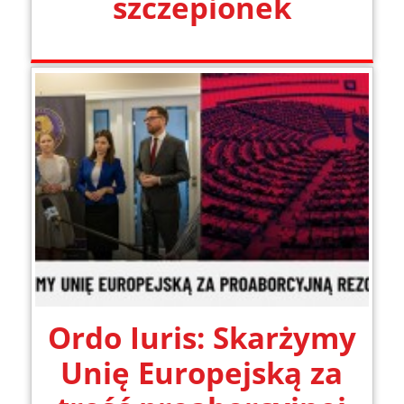
szczepionek
Ordo Iuris: Skarżymy
Unię Europejską za