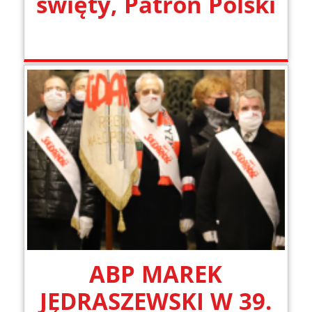
święty, Patron Polski
ABP MAREK
JĘDRASZEWSKI W 39.