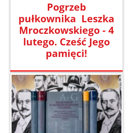
Pogrzeb
pułkownika Leszka
Mroczkowskiego - 4
lutego. Cześć Jego
pamięci!