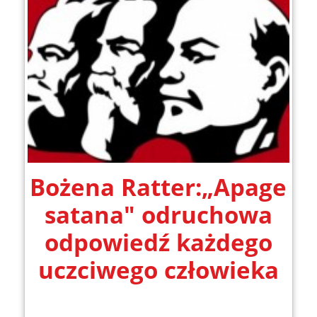
Bożena Ratter:„Apage
satana" odruchowa
odpowiedź każdego
uczciwego człowieka