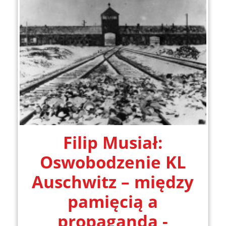
Filip Musiał:
Oswobodzenie KL
Auschwitz – między
pamięcią a
propagandą -