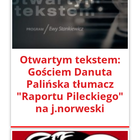
Otwartym tekstem:
Gościem Danuta
Palińska tłumacz
"Raportu Pileckiego"
na j.norweski