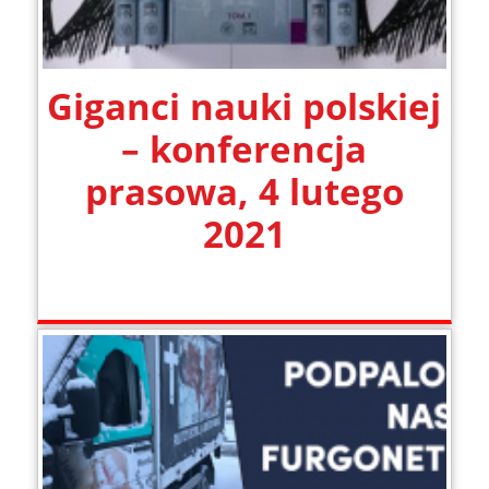
Giganci nauki polskiej
– konferencja
prasowa, 4 lutego
2021