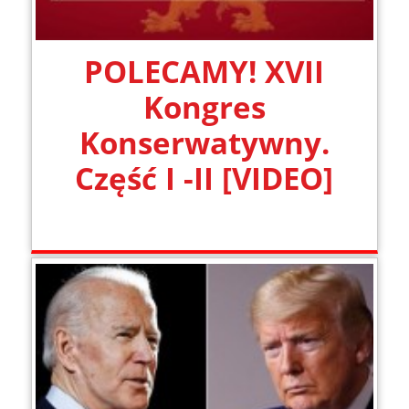
POLECAMY! XVII
Kongres
Konserwatywny.
Część I -II [VIDEO]