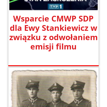
Wsparcie CMWP SDP
dla Ewy Stankiewicz w
związku z odwołaniem
emisji filmu