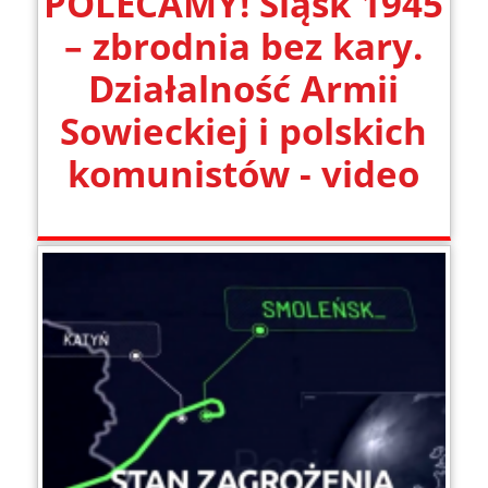
POLECAMY! Śląsk 1945
– zbrodnia bez kary.
Działalność Armii
Sowieckiej i polskich
komunistów - video