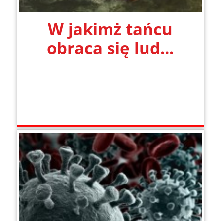
W jakimż tańcu
obraca się lud...