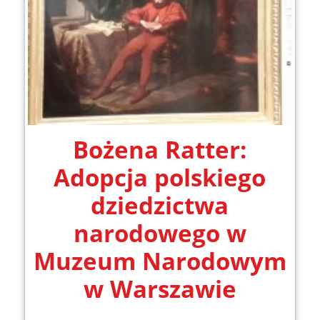
Bożena Ratter:
Adopcja polskiego
dziedzictwa
narodowego w
Muzeum Narodowym
w Warszawie