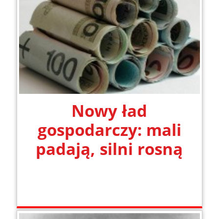
Nowy ład
gospodarczy: mali
padają, silni rosną