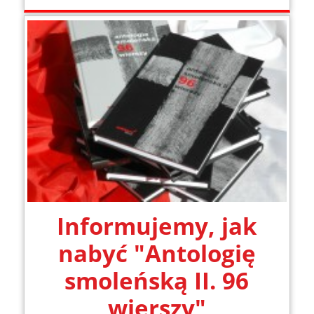
Informujemy, jak
nabyć "Antologię
smoleńską II. 96
wierszy"