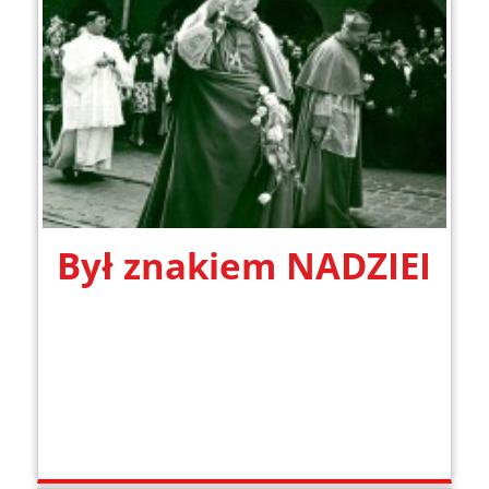
Był znakiem NADZIEI