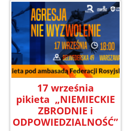
17 września
pikieta „NIEMIECKIE
ZBRODNIE i
ODPOWIEDZIALNOŚĆ”