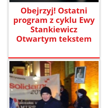
Obejrzyj! Ostatni
program z cyklu Ewy
Stankiewicz
Otwartym tekstem