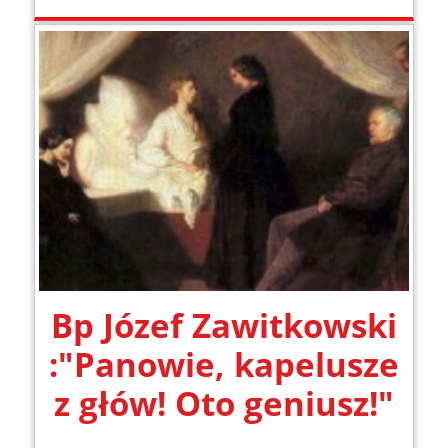
Bp Józef Zawitkowski
:"Panowie, kapelusze
z głów! Oto geniusz!"