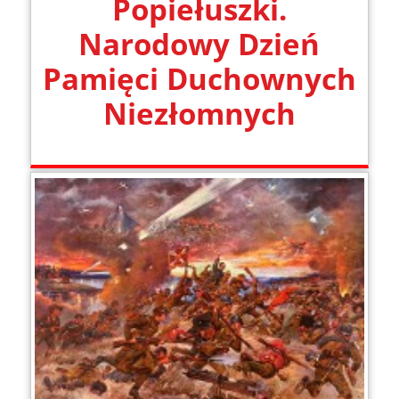
Popiełuszki.
Narodowy Dzień
Pamięci Duchownych
Niezłomnych