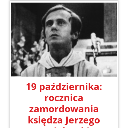
19 października:
rocznica
zamordowania
księdza Jerzego