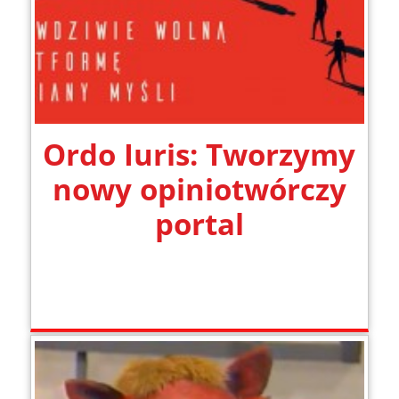
Ordo Iuris: Tworzymy
nowy opiniotwórczy
portal