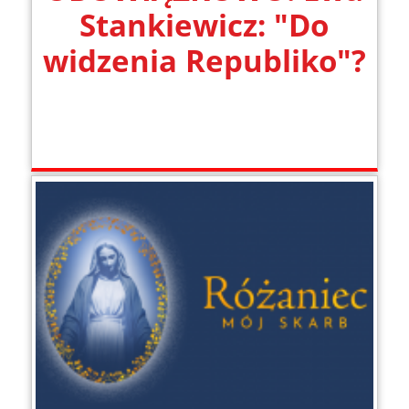
Stankiewicz: "Do
widzenia Republiko"?