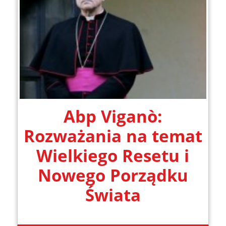
Abp Viganò:
Rozważania na temat
Wielkiego Resetu i
Nowego Porządku
Świata