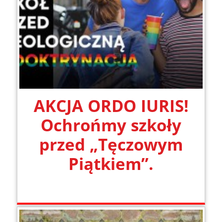
AKCJA ORDO IURIS!
Ochrońmy szkoły
przed „Tęczowym
Piątkiem”.