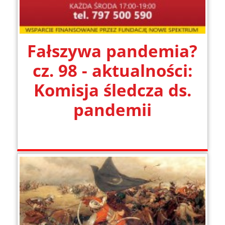
Fałszywa pandemia?
cz. 98 - aktualności:
Komisja śledcza ds.
pandemii