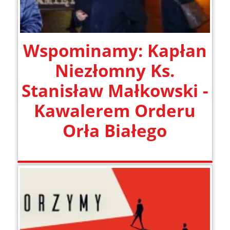
Wspominamy: Kapłan
Niezłomny Ks.
Stanisław Małkowski -
Kawalerem Orderu
Orła Białego