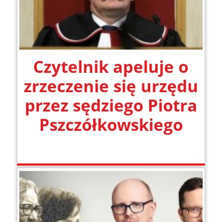
Czytelnik apeluje o
zrzeczenie się urzędu
przez sędziego Piotra
Pszczółkowskiego