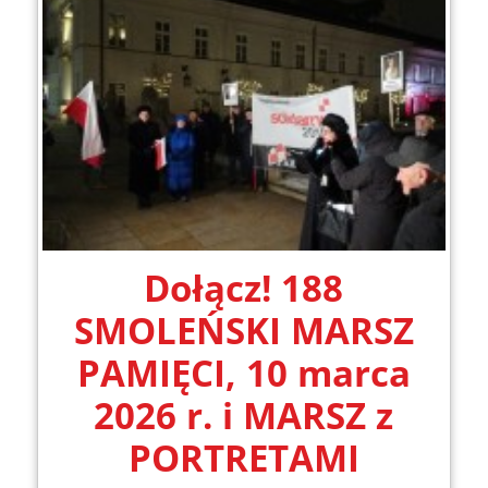
Dołącz! 188
SMOLEŃSKI MARSZ
PAMIĘCI, 10 marca
2026 r. i MARSZ z
PORTRETAMI