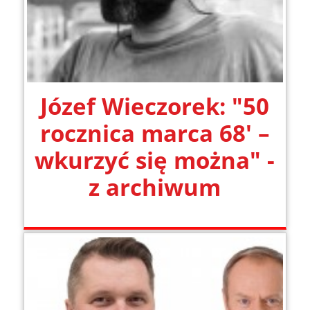
Józef Wieczorek: "50
rocznica marca 68′ –
wkurzyć się można" -
z archiwum