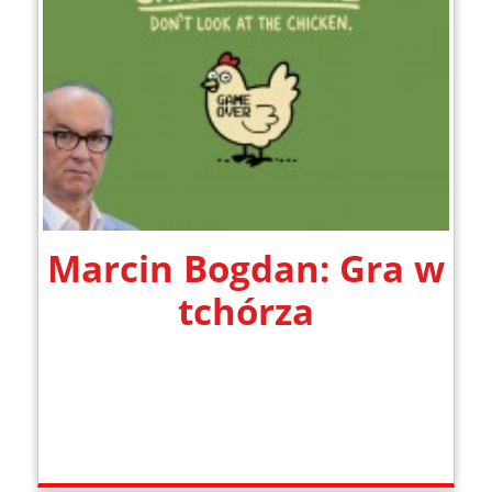
Marcin Bogdan: Gra w
tchórza