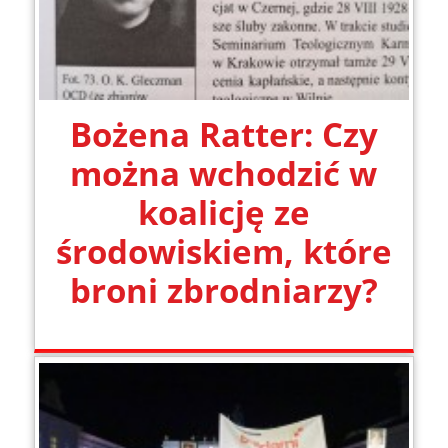
Bożena Ratter: Czy
można wchodzić w
koalicję ze
środowiskiem, które
broni zbrodniarzy?