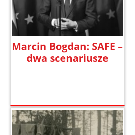
Marcin Bogdan: SAFE –
dwa scenariusze