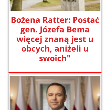
Bożena Ratter: Postać
gen. Józefa Bema
więcej znaną jest u
obcych, aniżeli u
swoich"