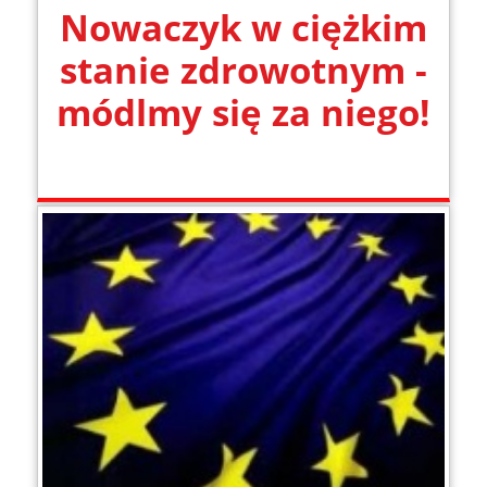
Nowaczyk w ciężkim
stanie zdrowotnym -
módlmy się za niego!