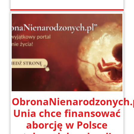
ObronaNienarodzonych.p
Unia chce finansować
aborcję w Polsce