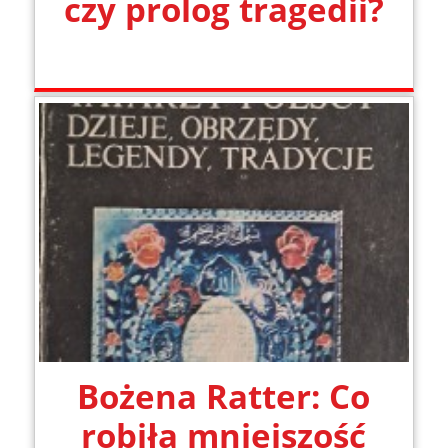
czy prolog tragedii?
Bożena Ratter: Co
robiła mniejszość