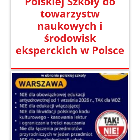
Polskiej Szkoły do
towarzystw
naukowych i
środowisk
eksperckich w Polsce