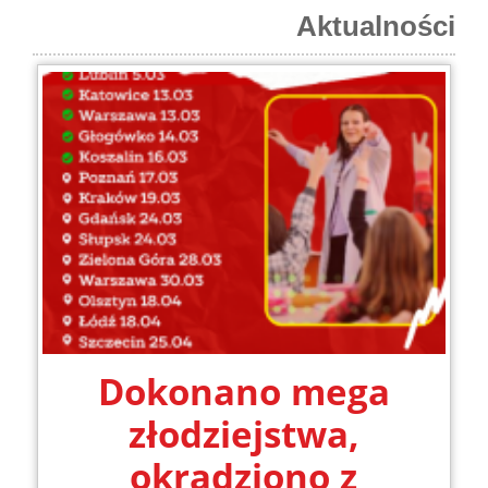
Aktualności
Dokonano mega
złodziejstwa,
okradziono z