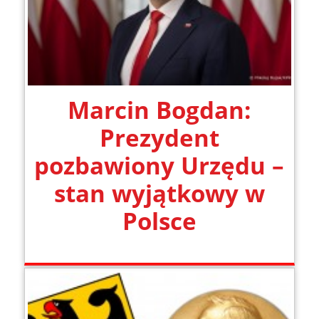
Marcin Bogdan:
Prezydent
pozbawiony Urzędu –
stan wyjątkowy w
Polsce