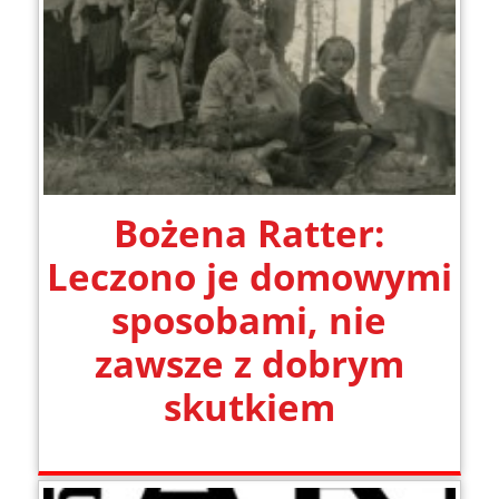
Bożena Ratter:
Leczono je domowymi
sposobami, nie
zawsze z dobrym
skutkiem