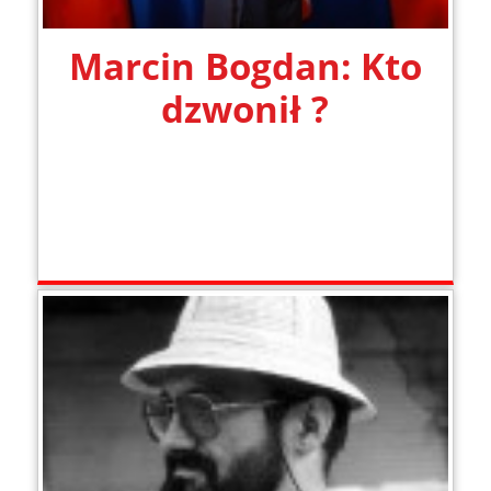
Marcin Bogdan: Kto
dzwonił ?