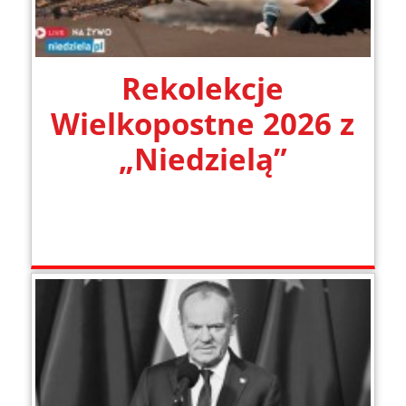
Rekolekcje
Wielkopostne 2026 z
„Niedzielą”