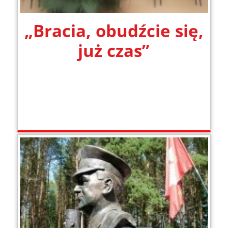
„Bracia, obudźcie się,
już czas”