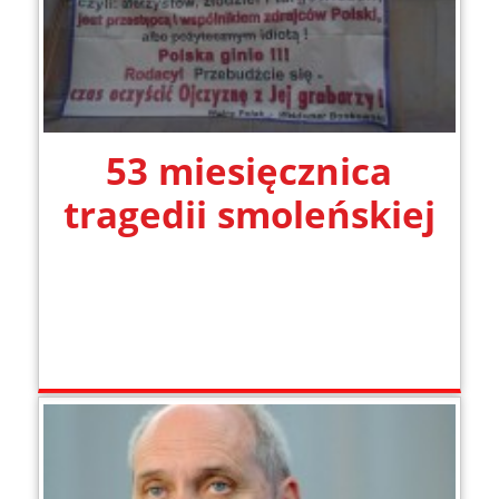
53 miesięcznica
tragedii smoleńskiej