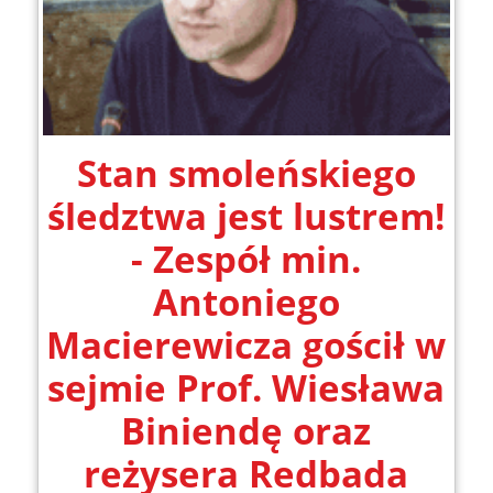
Stan smoleńskiego
śledztwa jest lustrem!
- Zespół min.
Antoniego
Macierewicza gościł w
sejmie Prof. Wiesława
Biniendę oraz
reżysera Redbada