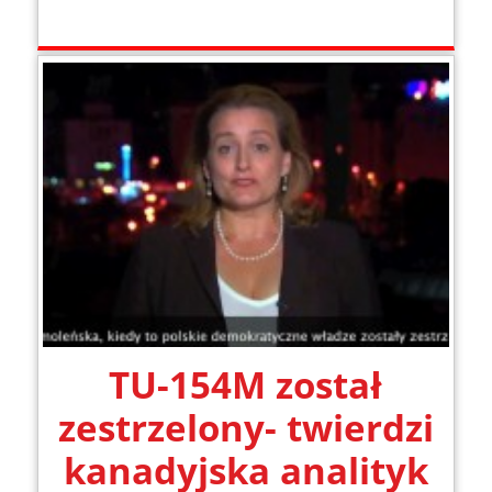
TU-154M został
zestrzelony- twierdzi
kanadyjska analityk