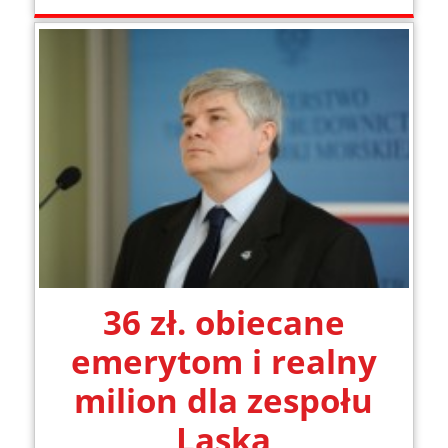
36 zł. obiecane
emerytom i realny
milion dla zespołu
Laska