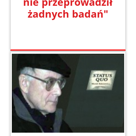
nie przeprowadził
żadnych badań"