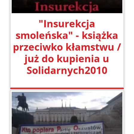
"Insurekcja
smoleńska" - książka
przeciwko kłamstwu /
już do kupienia u
Solidarnych2010