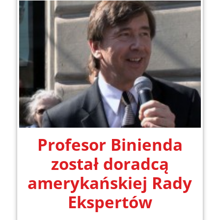
Profesor Binienda
został doradcą
amerykańskiej Rady
Ekspertów