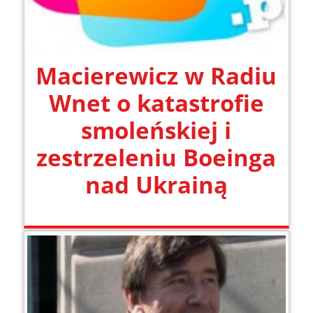
Macierewicz w Radiu
Wnet o katastrofie
smoleńskiej i
zestrzeleniu Boeinga
nad Ukrainą