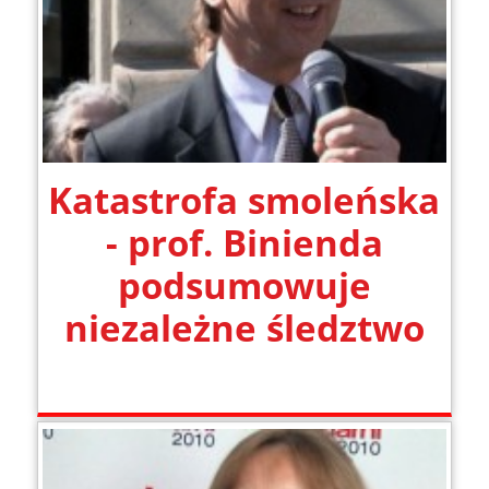
Katastrofa smoleńska
- prof. Binienda
podsumowuje
niezależne śledztwo