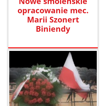
Nowe smoleńskie
opracowanie mec.
Marii Szonert
Biniendy