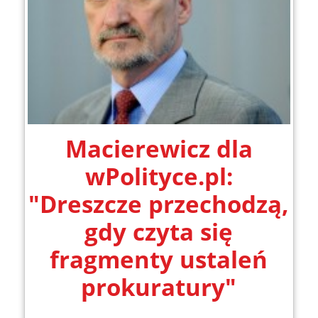
Macierewicz dla
wPolityce.pl:
"Dreszcze przechodzą,
gdy czyta się
fragmenty ustaleń
prokuratury"