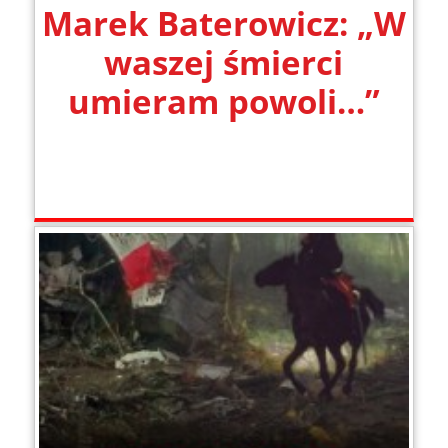
Marek Baterowicz: „W
waszej śmierci
umieram powoli…”