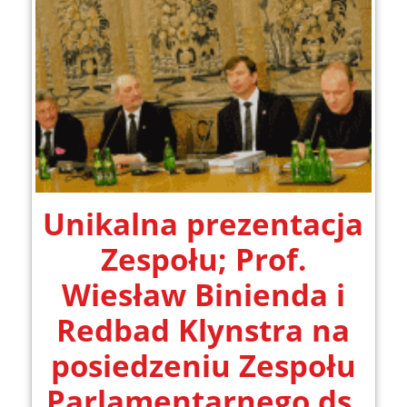
Unikalna prezentacja
Zespołu; Prof.
Wiesław Binienda i
Redbad Klynstra na
posiedzeniu Zespołu
Parlamentarnego ds.