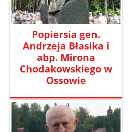
Popiersia gen.
Andrzeja Błasika i
abp. Mirona
Chodakowskiego w
Ossowie