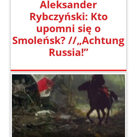
Aleksander
Rybczyński: Kto
upomni się o
Smoleńsk? //„Achtung
Russia!”