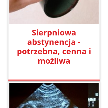
Sierpniowa
abstynencja -
potrzebna, cenna i
możliwa