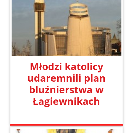
Młodzi katolicy
udaremnili plan
bluźnierstwa w
Łagiewnikach