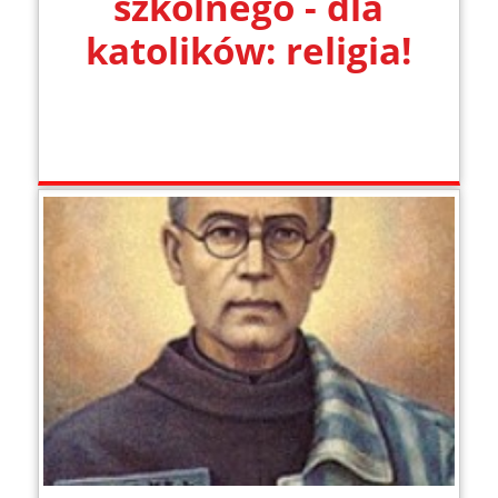
szkolnego - dla
katolików: religia!