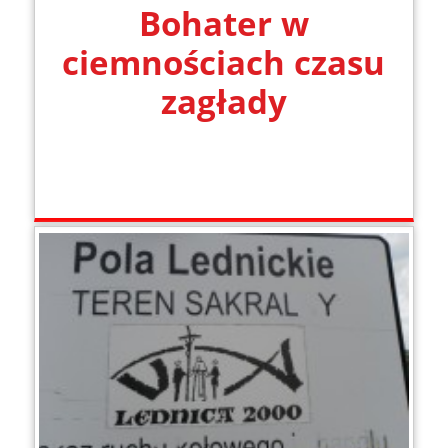
Bohater w
ciemnościach czasu
zagłady