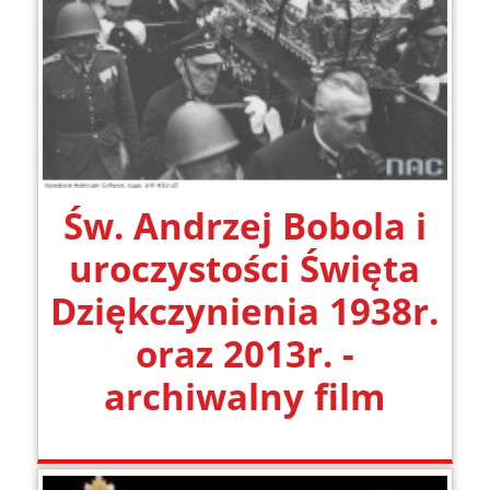
Św. Andrzej Bobola i
uroczystości Święta
Dziękczynienia 1938r.
oraz 2013r. -
archiwalny film