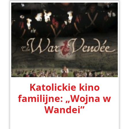
Katolickie kino
familijne: „Wojna w
Wandei”