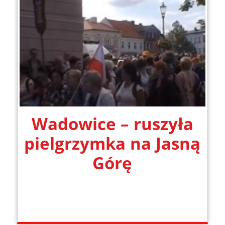
Wadowice – ruszyła
pielgrzymka na Jasną
Górę