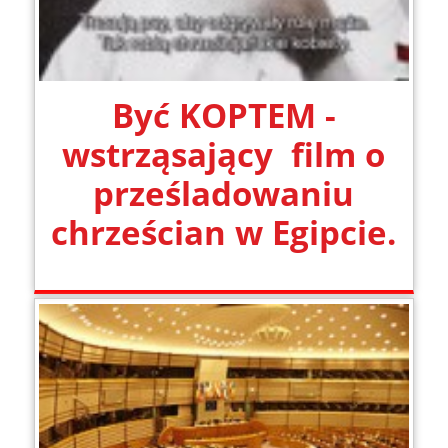
Być KOPTEM -
wstrząsający film o
prześladowaniu
chrześcian w Egipcie.