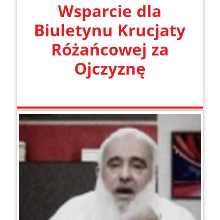
Wsparcie dla
Biuletynu Krucjaty
Różańcowej za
Ojczyznę