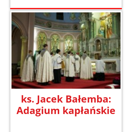
ks. Jacek Bałemba:
Adagium kapłańskie