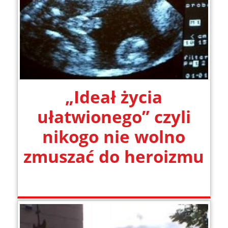
„Ideał życia
ułatwionego” czyli
nikogo nie wolno
zmuszać do heroizmu