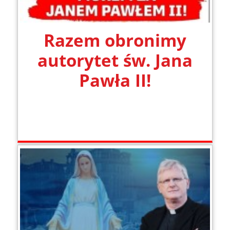
Razem obronimy
autorytet św. Jana
Pawła II!