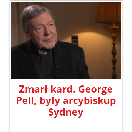
Zmarł kard. George
Pell, były arcybiskup
Sydney