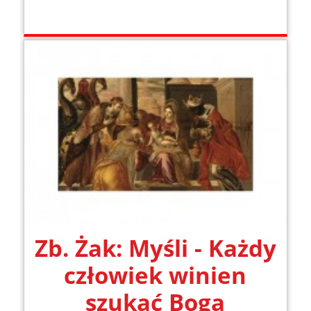
Zb. Żak: Myśli - Każdy
człowiek winien
szukać Boga