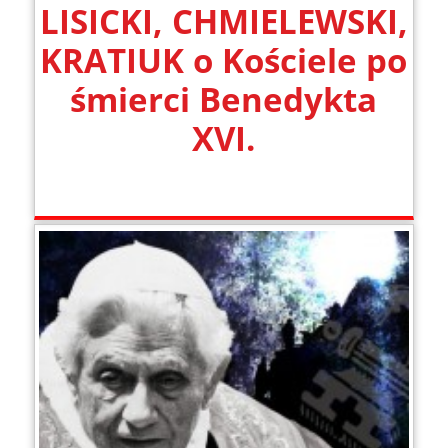
LISICKI, CHMIELEWSKI,
KRATIUK o Kościele po
śmierci Benedykta
XVI.