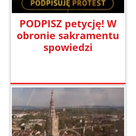
PODPISZ petycję! W
obronie sakramentu
spowiedzi