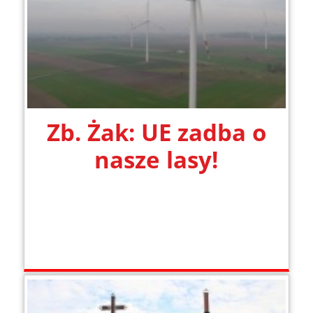
Zb. Żak: UE zadba o
nasze lasy!