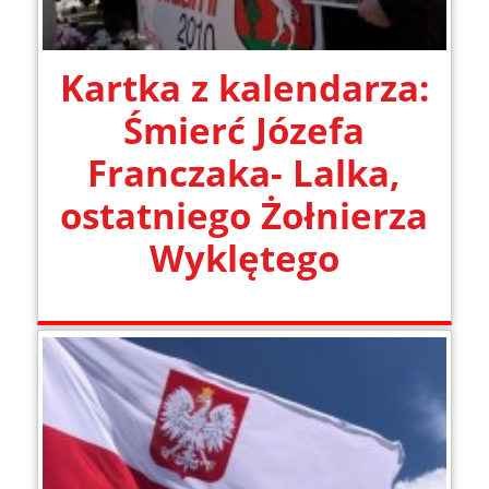
Kartka z kalendarza:
Śmierć Józefa
Franczaka- Lalka,
ostatniego Żołnierza
Wyklętego