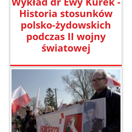
Wykład dr Ewy Kurek -
Historia stosunków
polsko-żydowskich
podczas II wojny
światowej