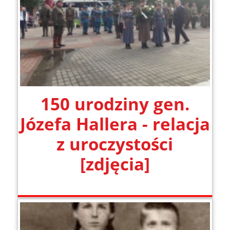
­150 urodziny gen.
Józefa Hallera - relacja
z uroczystości
[zdjęcia]