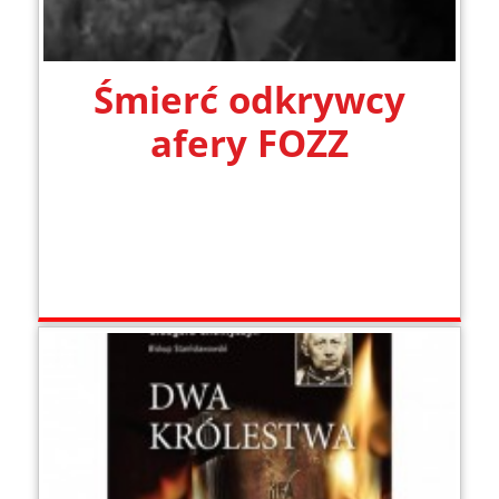
Śmierć odkrywcy
afery FOZZ