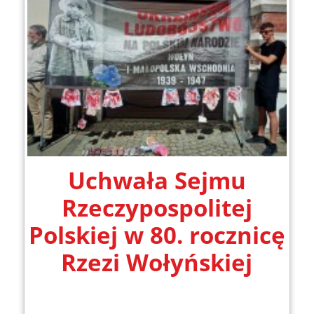
Uchwała Sejmu
Rzeczypospolitej
Polskiej w 80. rocznicę
Rzezi Wołyńskiej