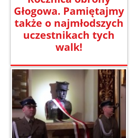
Głogowa. Pamiętajmy
także o najmłodszych
uczestnikach tych
walk!