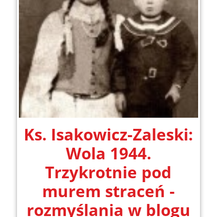
Ks. Isakowicz-Zaleski:
Wola 1944.
Trzykrotnie pod
murem straceń -
rozmyślania w blogu