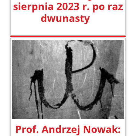
sierpnia 2023 r. po raz
dwunasty
Prof. Andrzej Nowak: