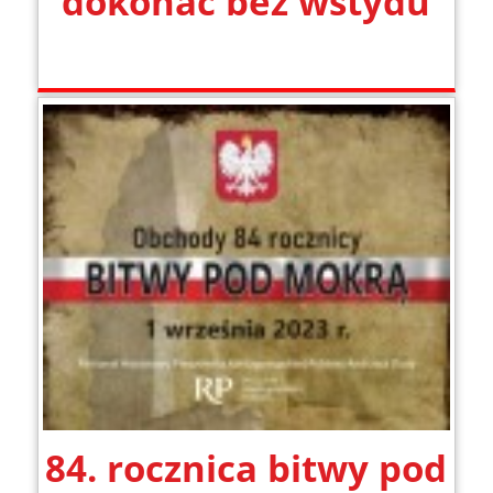
dokonać bez wstydu
84. rocznica bitwy pod