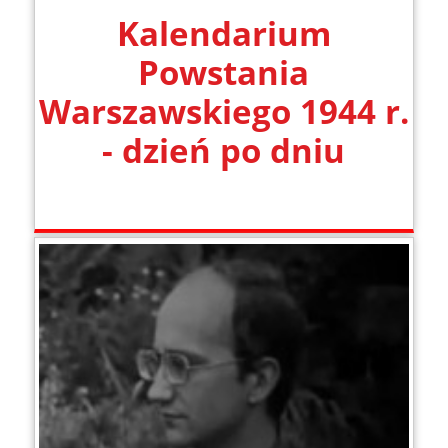
Kalendarium
Powstania
Warszawskiego 1944 r.
- dzień po dniu