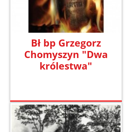
Bł bp Grzegorz
Chomyszyn "Dwa
królestwa"