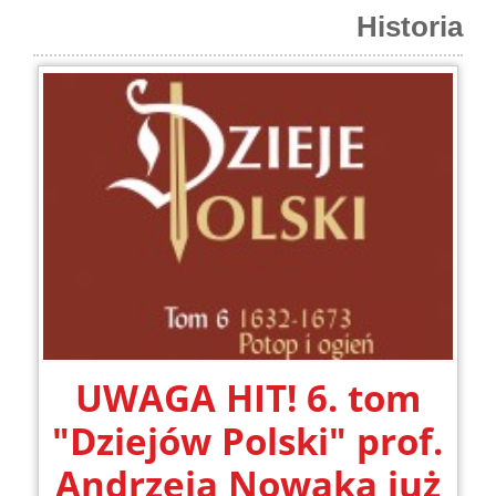
Historia
UWAGA HIT! 6. tom
"Dziejów Polski" prof.
Andrzeja Nowaka już