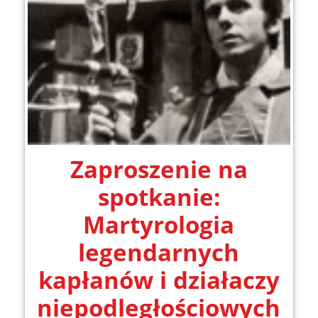
Zaproszenie na
spotkanie:
Martyrologia
legendarnych
kapłanów i działaczy
niepodległościowych