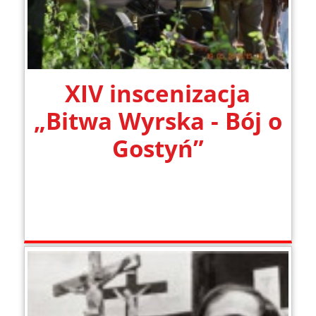
XIV inscenizacja
„Bitwa Wyrska - Bój o
Gostyń”