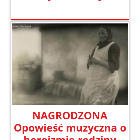
NAGRODZONA
Opowieść muzyczna o
heroizmie rodziny