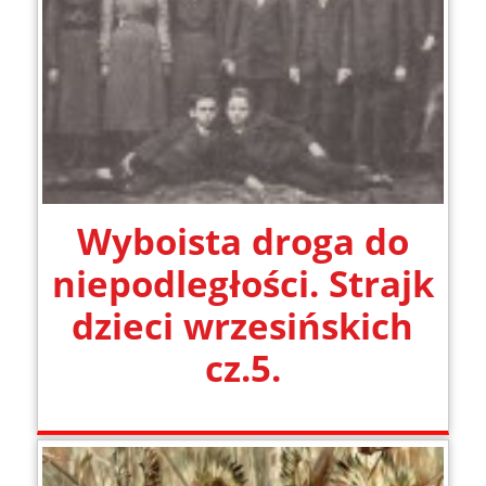
Wyboista droga do
niepodległości. Strajk
dzieci wrzesińskich
cz.5.