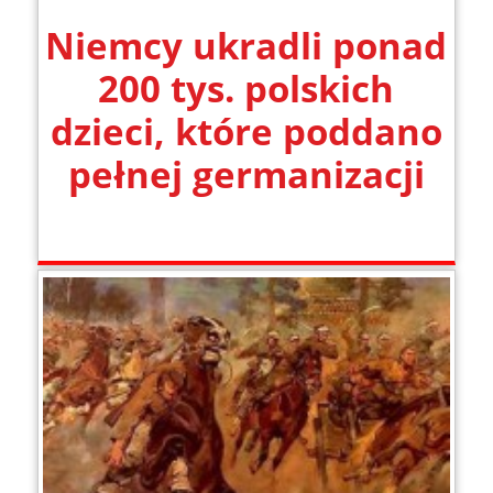
Niemcy ukradli ponad
200 tys. polskich
dzieci, które poddano
pełnej germanizacji