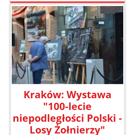
Kraków: Wystawa
"100-lecie
niepodległości Polski -
Losy Żołnierzy"