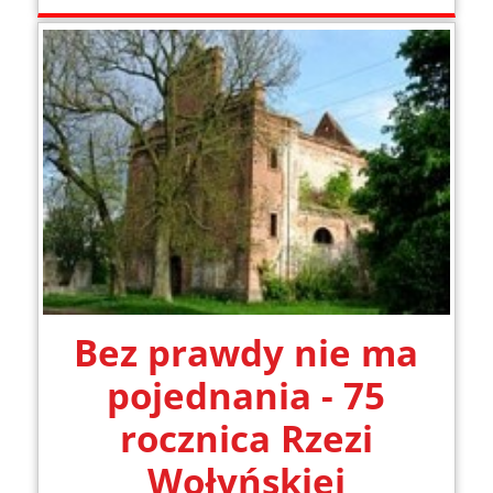
Bez prawdy nie ma
pojednania - 75
rocznica Rzezi
Wołyńskiej