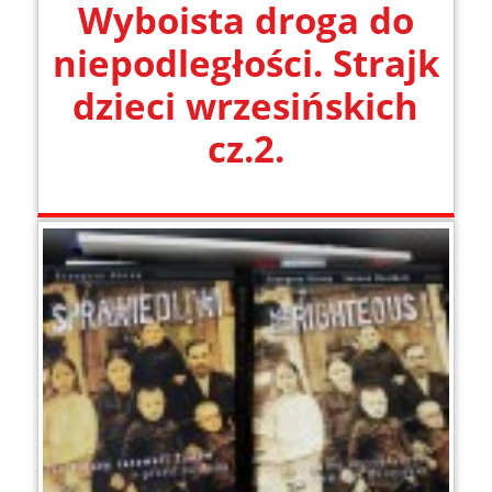
Wyboista droga do
niepodległości. Strajk
dzieci wrzesińskich
cz.2.