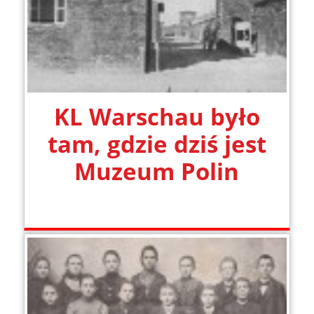
KL Warschau było
tam, gdzie dziś jest
Muzeum Polin