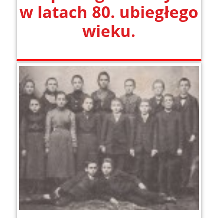
w latach 80. ubiegłego
wieku.