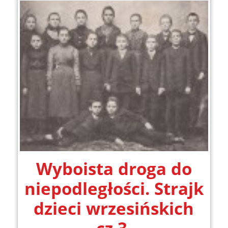
Wyboista droga do
niepodległości. Strajk
dzieci wrzesińskich