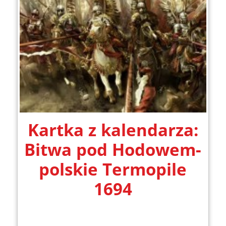
Kartka z kalendarza:
Bitwa pod Hodowem-
polskie Termopile
1694