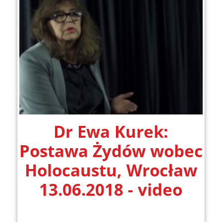
Dr Ewa Kurek:
Postawa Żydów wobec
Holocaustu, Wrocław
13.06.2018 - video