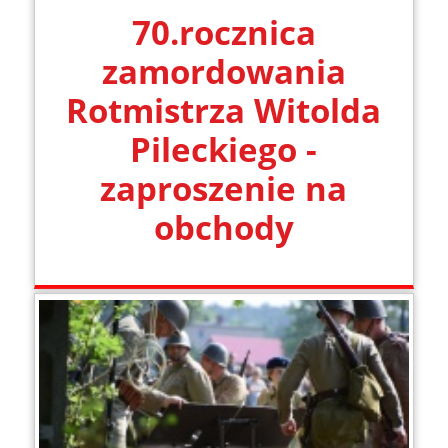
70.rocznica
zamordowania
Rotmistrza Witolda
Pileckiego -
zaproszenie na
obchody