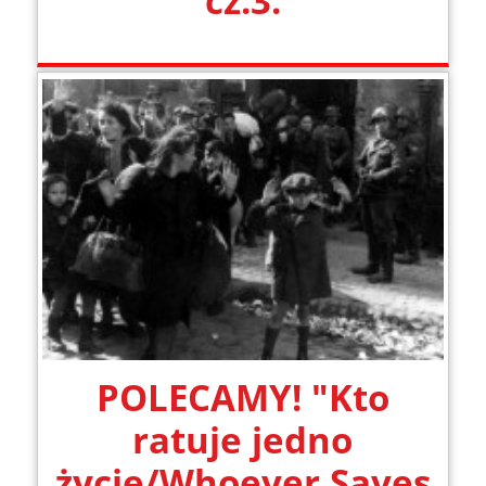
cz.3.
POLECAMY! "Kto
ratuje jedno
życie/Whoever Saves