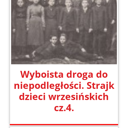
Wyboista droga do
niepodległości. Strajk
dzieci wrzesińskich
cz.4.