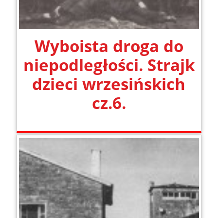
Wyboista droga do
niepodległości. Strajk
dzieci wrzesińskich
cz.6.