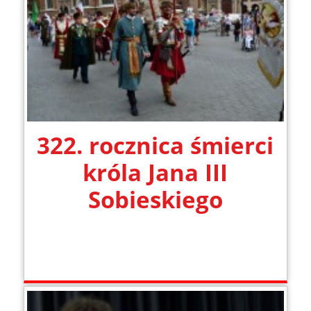
322. rocznica śmierci
króla Jana III
Sobieskiego