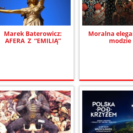
Marek Baterowicz:
Moralna elega
AFERA Z “EMILIĄ”
modzie