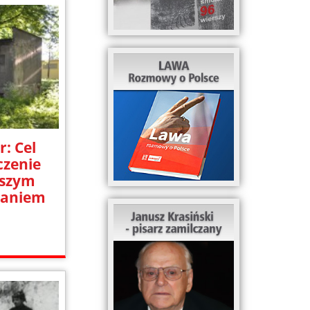
: Cel
zczenie
aszym
daniem