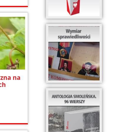
yzna na
ch