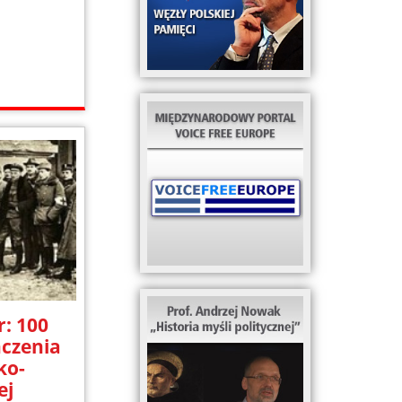
r: 100
ńczenia
ko-
ej