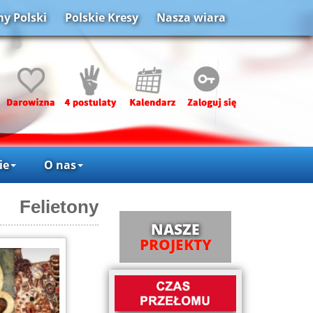
y Polski
Polskie Kresy
Nasza wiara
ie
O nas
Felietony
NASZE
PROJEKTY