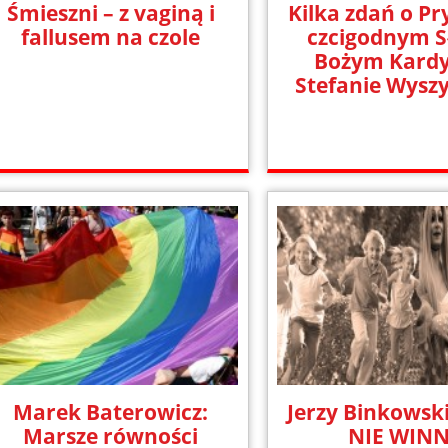
Śmieszni – z vaginą i
Kilka zdań o Pr
fallusem na czole
czcigodnym S
Bożym Kardy
Stefanie Wysz
Marek Baterowicz:
Jerzy Binkowski
Marsze równości
NIE WIN