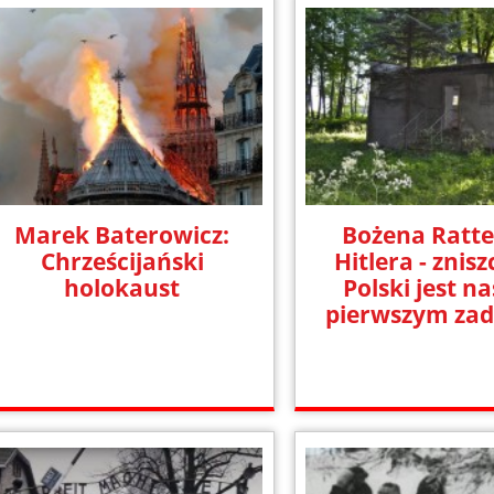
Marek Baterowicz:
Bożena Ratter
Chrześcijański
Hitlera - znis
holokaust
Polski jest n
pierwszym za