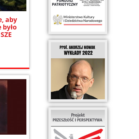
e, aby
e było
JSZE