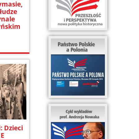
ymasie,
łudze
nale
yńskim
: Dzieci
NE