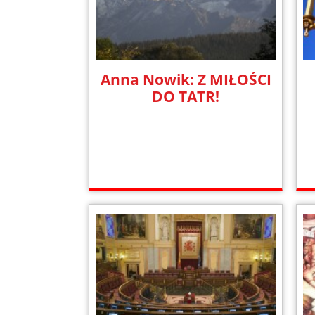
Anna Nowik: Z MIŁOŚCI
DO TATR!