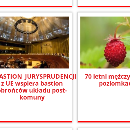
ASTION JURYSPRUDENCJI
70 letni mężcz
z UE wspiera bastion
poziomka
obrońców układu post-
komuny