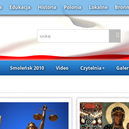
a
Edukacja
Historia
Polonia
Lokalne
Brońm
Smoleńsk 2010
Video
Czytelnia
Galer