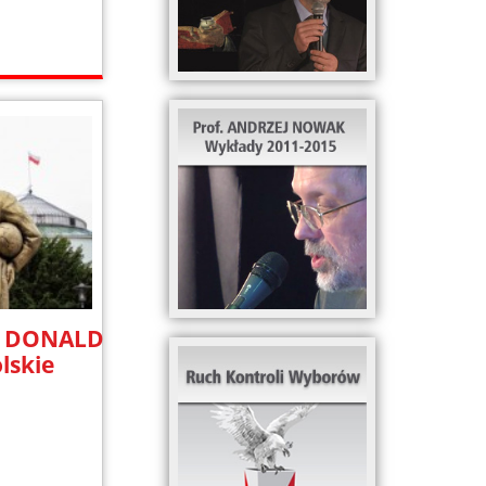
 DONALD
olskie