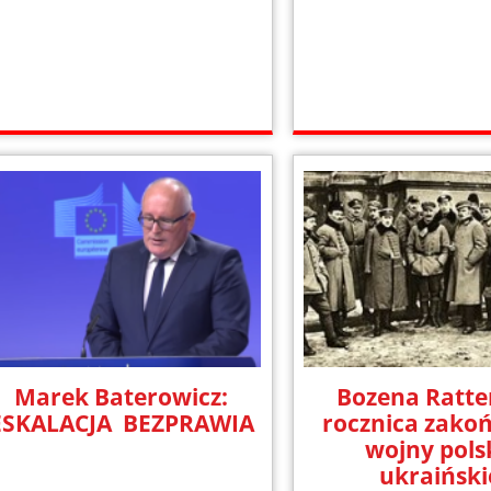
Marek Baterowicz:
Bozena Ratte
ESKALACJA BEZPRAWIA
rocznica zako
wojny pols
ukraiński