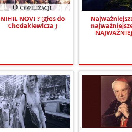
NIHIL NOVI ? (głos do
Najważniejsz
Chodakiewicza )
najważniejsz
NAJWAŻNIE