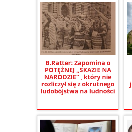
B.Ratter: Zapomina o
POTĘŻNEJ „SKAZIE NA
NARODZIE” , który nie
rozliczył się z okrutnego
ludobójstwa na ludności