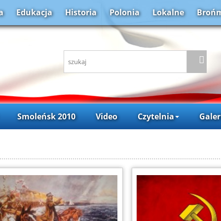
a
Edukacja
Historia
Polonia
Lokalne
Brońm
Smoleńsk 2010
Video
Czytelnia
Galer