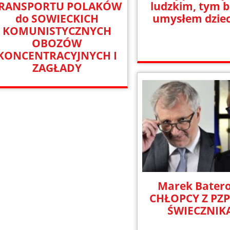
RANSPORTU POLAKÓW
ludzkim, tym b
do SOWIECKICH
umysłem dzie
KOMUNISTYCZNYCH
OBOZÓW
KONCENTRACYJNYCH I
ZAGŁADY
Marek Batero
CHŁOPCY Z PZP
ŚWIECZNIK