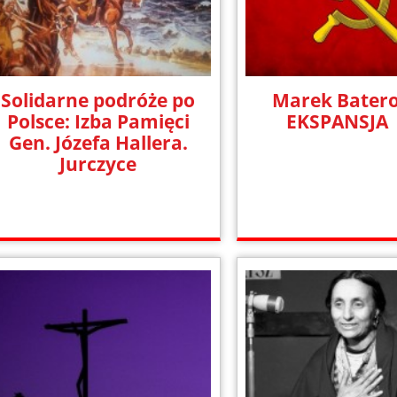
Solidarne podróże po
Marek Batero
Polsce: Izba Pamięci
EKSPANSJA
Gen. Józefa Hallera.
Jurczyce