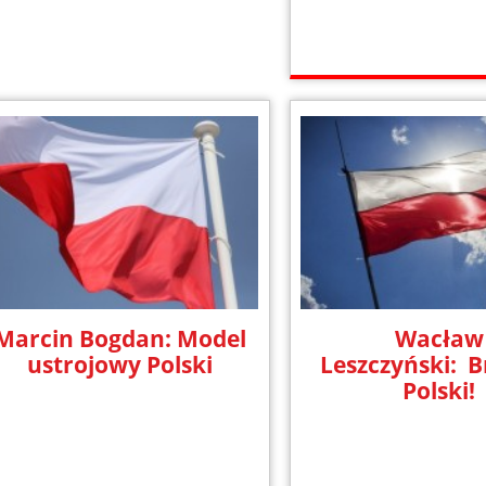
Marcin Bogdan: Model
Wacław
ustrojowy Polski
Leszczyński: 
Polski!