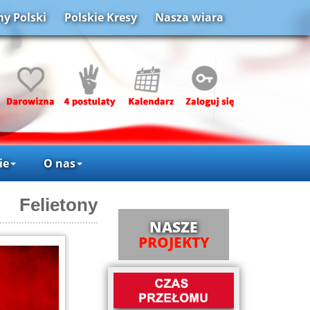
y Polski
Polskie Kresy
Nasza wiara
ie
O nas
Felietony
NASZE
PROJEKTY