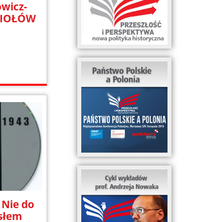
wicz-
WIOŁÓW
 Nie do
słem