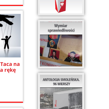
 Taca na
ka rękę