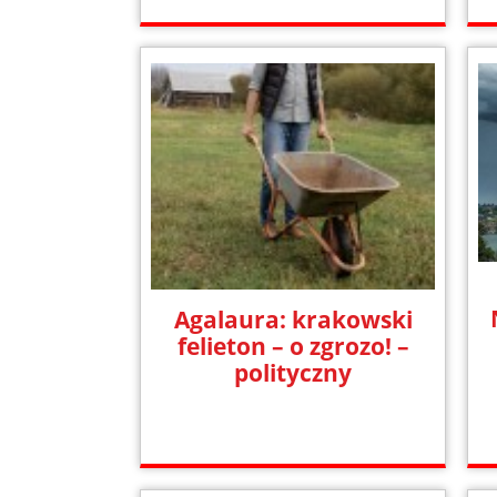
Agalaura: krakowski
felieton – o zgrozo! –
polityczny