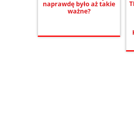
T
naprawdę było aż takie
ważne?