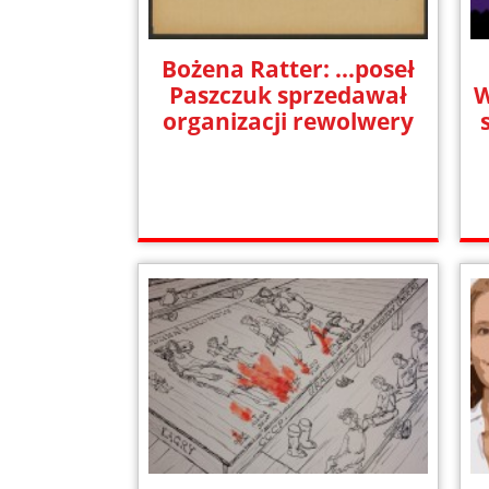
Bożena Ratter: ...poseł
Paszczuk sprzedawał
W
organizacji rewolwery