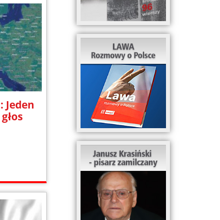
: Jeden
 głos