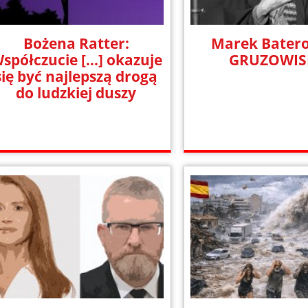
Bożena Ratter:
Marek Batero
spółczucie [...] okazuje
GRUZOWI
się być najlepszą drogą
do ludzkiej duszy