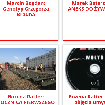
Marcin Bogdan:
Marek Batero
Genotyp Grzegorza
ANEKS DO ŻY
Brauna
Bożena Ratter:
Bożena Ratter:
ROCZNICA PIERWSZEGO
objęcia umy