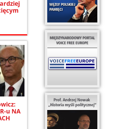
ardziej
cięcym
wicz:
R-u NA
ACH