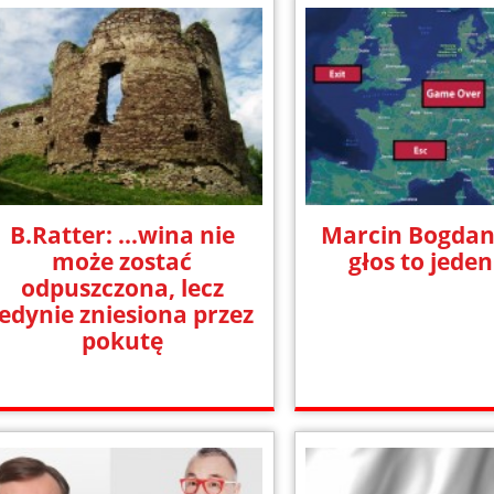
B.Ratter: ...wina nie
Marcin Bogdan
może zostać
głos to jeden
odpuszczona, lecz
jedynie zniesiona przez
pokutę