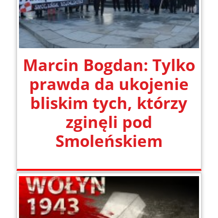
Marcin Bogdan: Tylko
prawda da ukojenie
bliskim tych, którzy
zginęli pod
Smoleńskiem