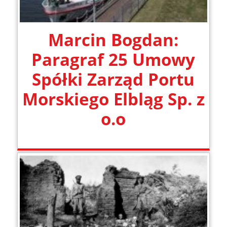
Marcin Bogdan:
Paragraf 25 Umowy
Spółki Zarząd Portu
Morskiego Elbląg Sp. z
o.o