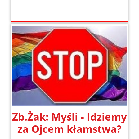
Zb.Żak: Myśli - Idziemy
za Ojcem kłamstwa?