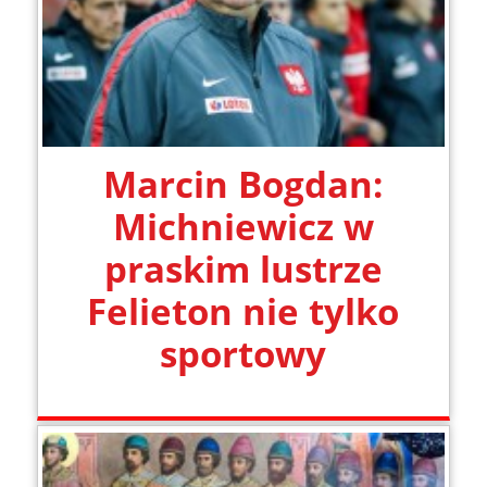
Marcin Bogdan:
Michniewicz w
praskim lustrze
Felieton nie tylko
sportowy