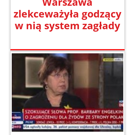
Warszawa
zlekceważyła godzący
w nią system zagłady