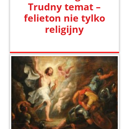
Trudny temat –
felieton nie tylko
religijny