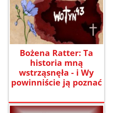
Bożena Ratter: Ta
historia mną
wstrząsnęła - i Wy
powinniście ją poznać