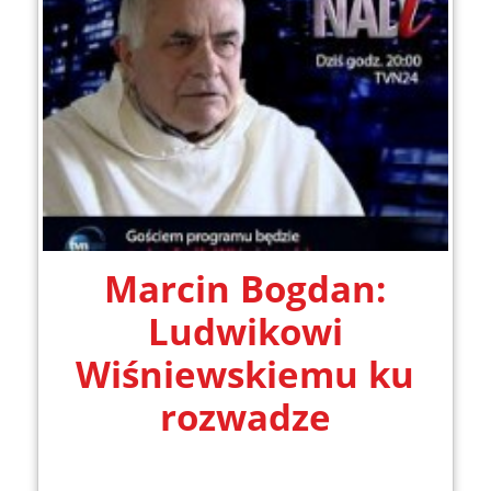
Marcin Bogdan:
Ludwikowi
Wiśniewskiemu ku
rozwadze