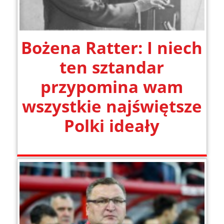
Bożena Ratter: I niech
ten sztandar
przypomina wam
wszystkie najświętsze
Polki ideały