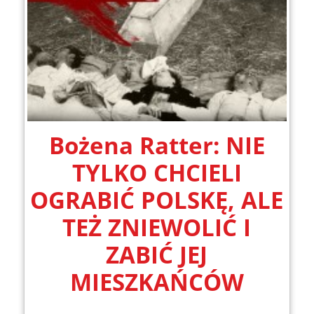
Bożena Ratter: NIE
TYLKO CHCIELI
OGRABIĆ POLSKĘ, ALE
TEŻ ZNIEWOLIĆ I
ZABIĆ JEJ
MIESZKAŃCÓW