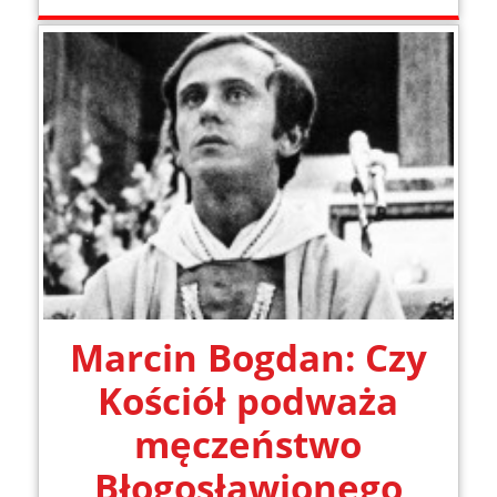
Marcin Bogdan: Czy
Kościół podważa
męczeństwo
Błogosławionego