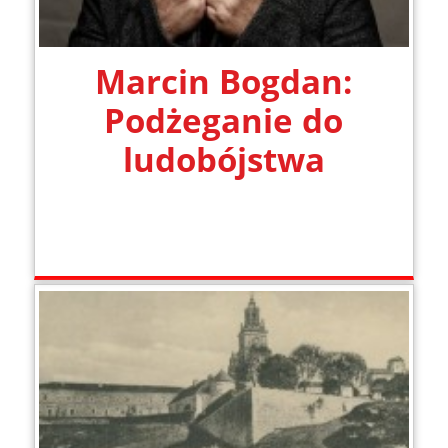
Marcin Bogdan:
Podżeganie do
ludobójstwa