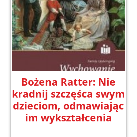
Bożena Ratter: Nie
kradnij szczęśca swym
dzieciom, odmawiając
im wykształcenia