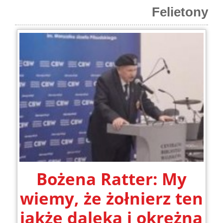
Felietony
Bożena Ratter: My
wiemy, że żołnierz ten
jakże daleką i okrężną