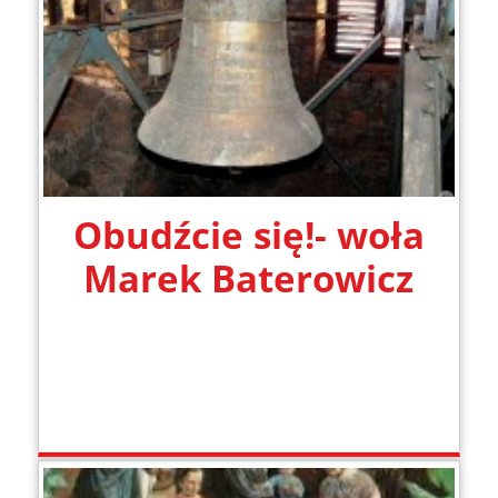
Obudźcie się!- woła
Marek Baterowicz