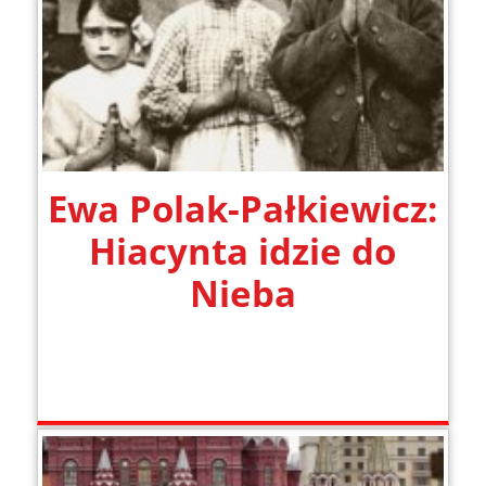
Ewa Polak-Pałkiewicz:
Hiacynta idzie do
Nieba