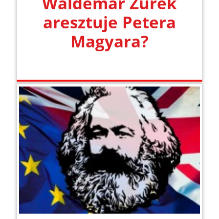
Waldemar Żurek
aresztuje Petera
Magyara?