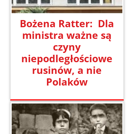
Bożena Ratter: Dla
ministra ważne są
czyny
niepodległościowe
rusinów, a nie
Polaków