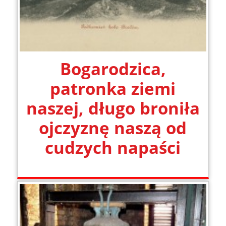
Bogarodzica,
patronka ziemi
naszej, długo broniła
ojczyznę naszą od
cudzych napaści