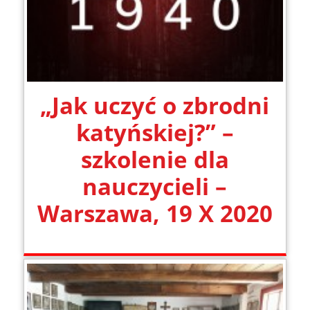
„Jak uczyć o zbrodni
katyńskiej?” –
szkolenie dla
nauczycieli –
Warszawa, 19 X 2020