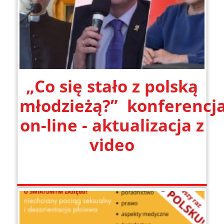
„Co się stało z polską
młodzieżą?” konferencj
on-line - aktualizacja z
video