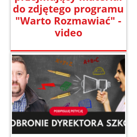
do zdjętego programu
"Warto Rozmawiać" -
video