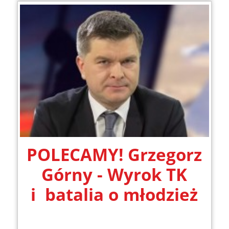
POLECAMY! Grzegorz
Górny - Wyrok TK
i batalia o młodzież