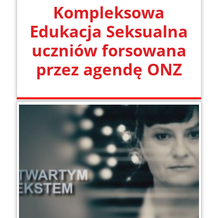
Kompleksowa
Edukacja Seksualna
uczniów forsowana
przez agendę ONZ