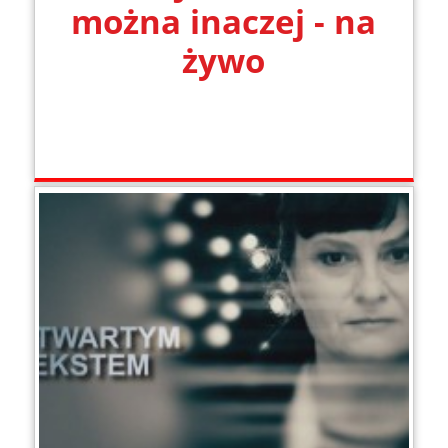
można inaczej - na
żywo