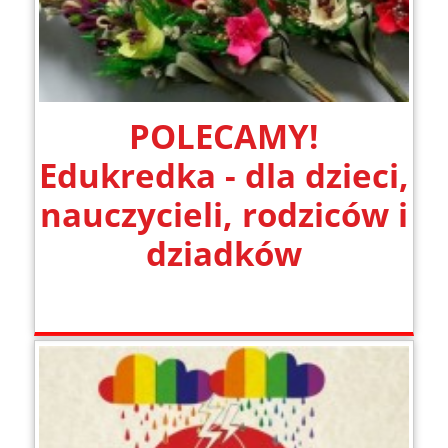
POLECAMY!
Edukredka - dla dzieci,
nauczycieli, rodziców i
dziadków