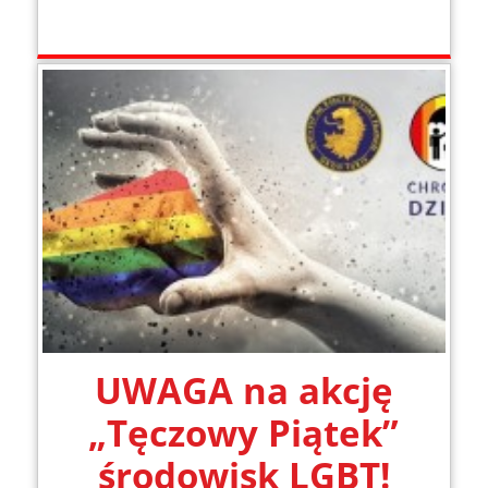
UWAGA na akcję
„Tęczowy Piątek”
środowisk LGBT!