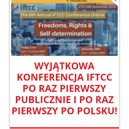
WYJĄTKOWA
KONFERENCJA IFTCC
PO RAZ PIERWSZY
PUBLICZNIE I PO RAZ
PIERWSZY PO POLSKU!