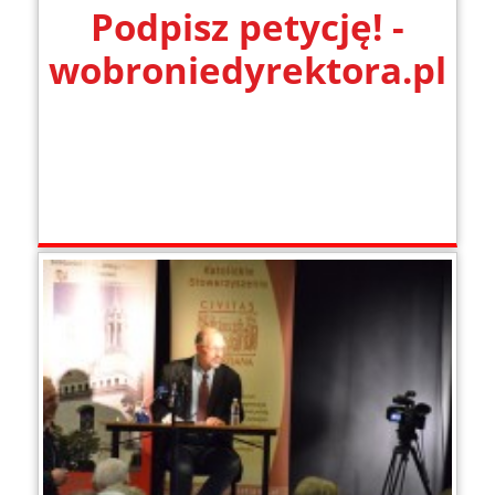
Podpisz petycję! -
wobroniedyrektora.pl