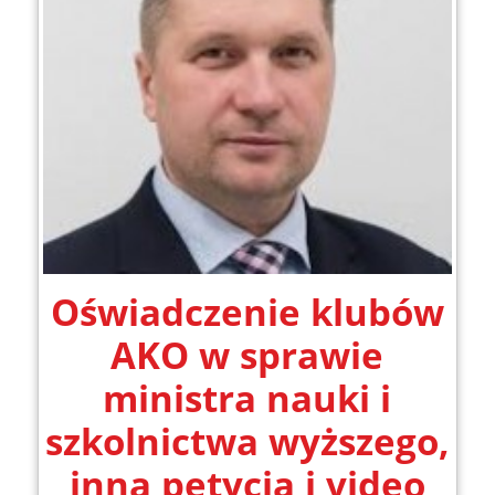
Oświadczenie klubów
AKO w sprawie
ministra nauki i
szkolnictwa wyższego,
inna petycja i video