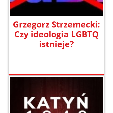
Grzegorz Strzemecki:
Czy ideologia LGBTQ
istnieje?