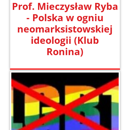
Prof. Mieczysław Ryba
- Polska w ogniu
neomarksistowskiej
ideologii (Klub
Ronina)