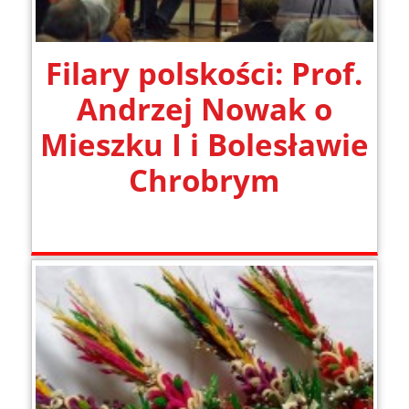
Filary polskości: Prof.
Andrzej Nowak o
Mieszku I i Bolesławie
Chrobrym