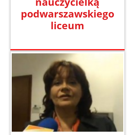
nauczycielką
podwarszawskiego
liceum