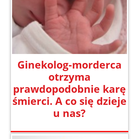
Ginekolog-morderca
otrzyma
prawdopodobnie karę
śmierci. A co się dzieje
u nas?