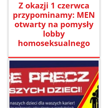
Z okazji 1 czerwca
przypominamy: MEN
otwarty na pomysły
lobby
homoseksualnego