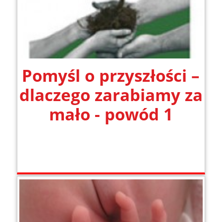
Pomyśl o przyszłości –
dlaczego zarabiamy za
mało - powód 1