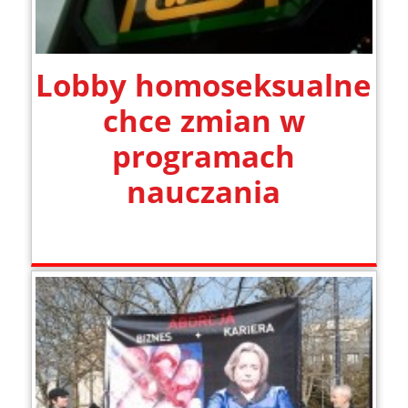
Lobby homoseksualne
chce zmian w
programach
nauczania