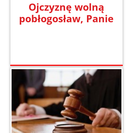
Ojczyznę wolną
pobłogosław, Panie