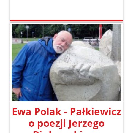
Ewa Polak - Pałkiewicz
o poezji Jerzego