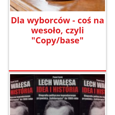
Dla wyborców - coś na
wesoło, czyli
"Copy/base"