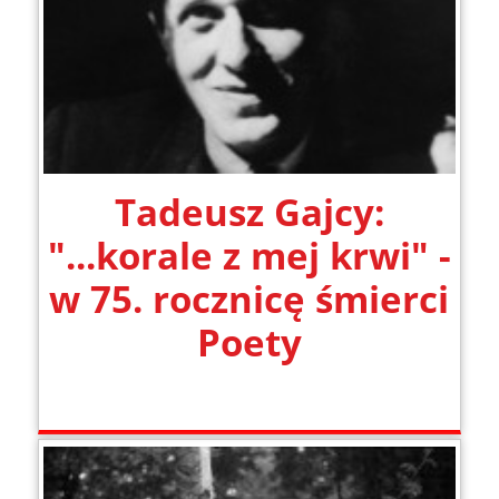
Tadeusz Gajcy:
"...korale z mej krwi" -
w 75. rocznicę śmierci
Poety