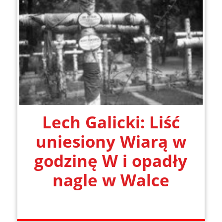
Lech Galicki: Liść
uniesiony Wiarą w
godzinę W i opadły
nagle w Walce