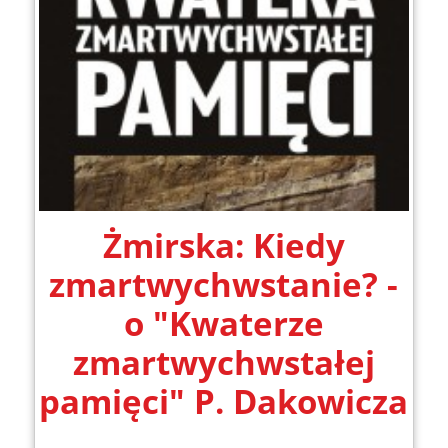
Żmirska: Kiedy
zmartwychwstanie? -
o "Kwaterze
zmartwychwstałej
pamięci" P. Dakowicza