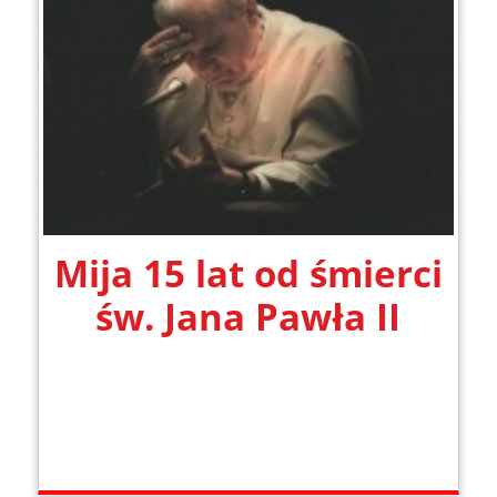
Mija 15 lat od śmierci
św. Jana Pawła II