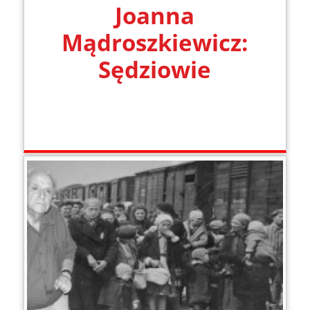
Joanna
Mądroszkiewicz:
Sędziowie