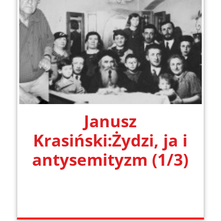
Janusz
Krasiński:Żydzi, ja i
antysemityzm (1/3)