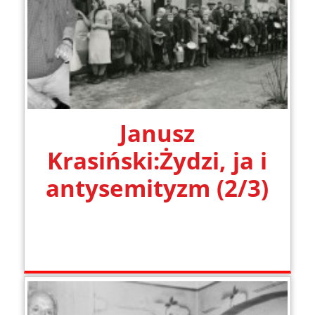
Janusz
Krasiński:Żydzi, ja i
antysemityzm (2/3)