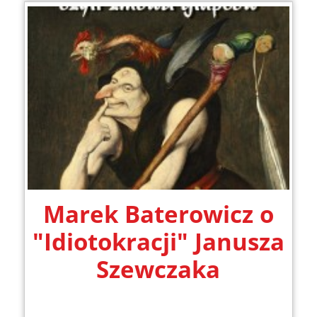
Marek Baterowicz o
"Idiotokracji" Janusza
Szewczaka