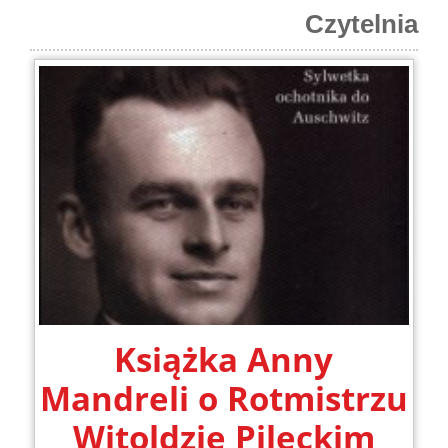
Czytelnia
Książka Anny
Mandreli o Rotmistrzu
Witoldzie Pileckim