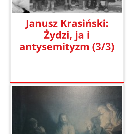
Janusz Krasiński:
Żydzi, ja i
antysemityzm (3/3)