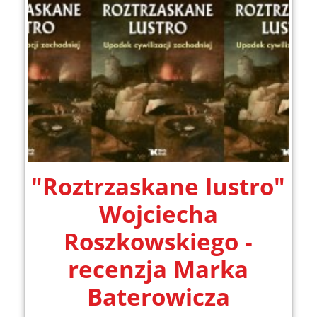
"Roztrzaskane lustro"
Wojciecha
Roszkowskiego -
recenzja Marka
Baterowicza