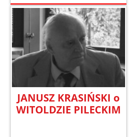
JANUSZ KRASIŃSKI o
WITOLDZIE PILECKIM