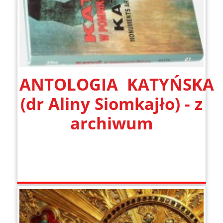
ANTOLOGIA KATYŃSKA
(dr Aliny Siomkajło) - z
archiwum