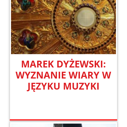
MAREK DYŻEWSKI:
WYZNANIE WIARY W
JĘZYKU MUZYKI