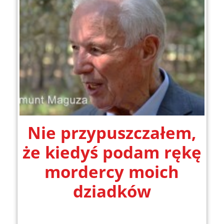
Nie przypuszczałem,
że kiedyś podam rękę
mordercy moich
dziadków