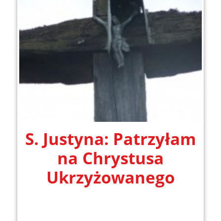
S. Justyna: Patrzyłam
na Chrystusa
Ukrzyżowanego