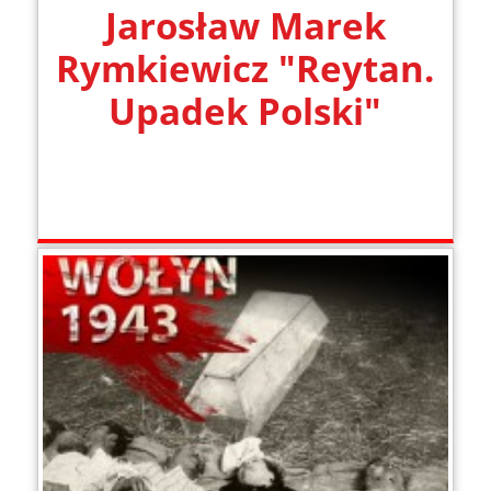
Jarosław Marek
Rymkiewicz "Reytan.
Upadek Polski"