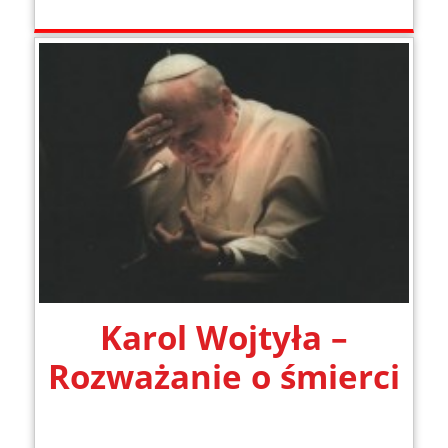
Karol Wojtyła –
Rozważanie o śmierci