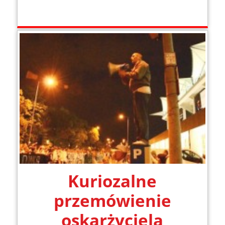
Kuriozalne
przemówienie
oskarżyciela