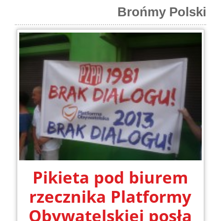
Brońmy Polski
Pikieta pod biurem
rzecznika Platformy
Obywatelskiej posła