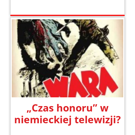
„Czas honoru” w
niemieckiej telewizji?