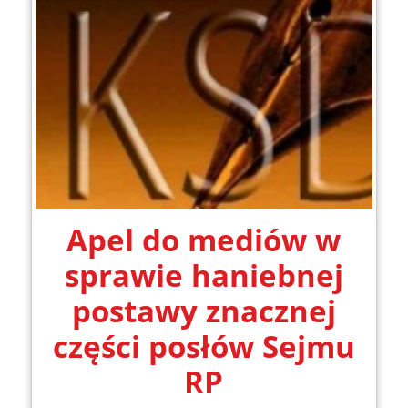
Apel do mediów w
sprawie haniebnej
postawy znacznej
części posłów Sejmu
RP