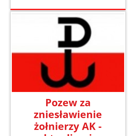
Pozew za
zniesławienie
żołnierzy AK -