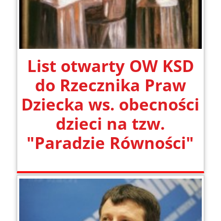
List otwarty OW KSD
do Rzecznika Praw
Dziecka ws. obecności
dzieci na tzw.
"Paradzie Równości"