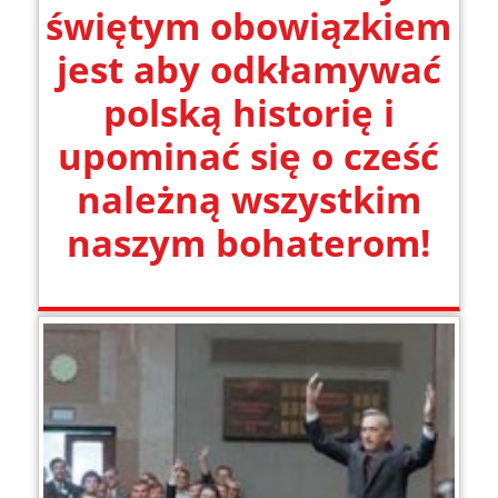
świętym obowiązkiem
jest aby odkłamywać
polską historię i
upominać się o cześć
należną wszystkim
naszym bohaterom!