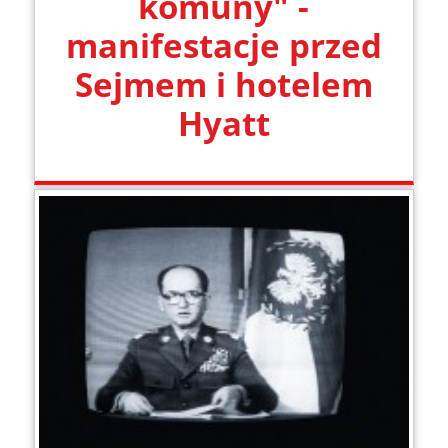
komuny" -
manifestacje przed
Sejmem i hotelem
Hyatt