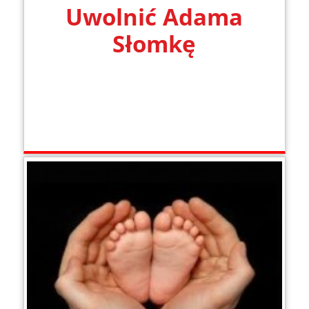
Uwolnić Adama
Słomkę