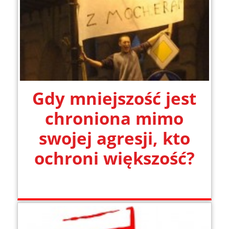
Gdy mniejszość jest
chroniona mimo
swojej agresji, kto
ochroni większość?