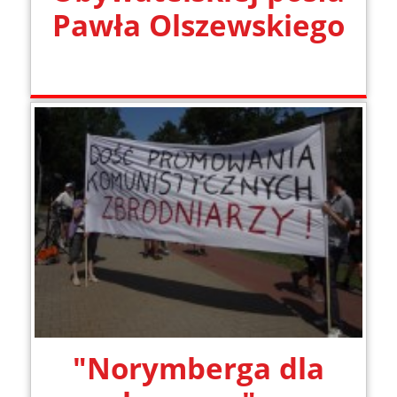
Pawła Olszewskiego
"Norymberga dla