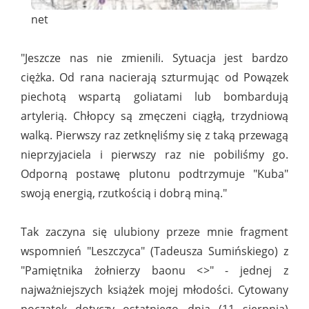
net
"Jeszcze nas nie zmienili. Sytuacja jest bardzo
ciężka. Od rana nacierają szturmując od Powązek
piechotą wspartą goliatami lub bombardują
artylerią. Chłopcy są zmęczeni ciągłą, trzydniową
walką. Pierwszy raz zetknęliśmy się z taką przewagą
nieprzyjaciela i pierwszy raz nie pobiliśmy go.
Odporną postawę plutonu podtrzymuje "Kuba"
swoją energią, rzutkością i dobrą miną."
Tak zaczyna się ulubiony przeze mnie fragment
wspomnień "Leszczyca" (Tadeusza Sumińskiego) z
"Pamiętnika żołnierzy baonu <>" - jednej z
najważniejszych książek mojej młodości. Cytowany