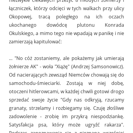
niezwykle ciekawych przeżyć 8 młodych żołnierzy i
łączniczek, którzy odcięci w tych walkach przy ulicy
Okopowej, tracą poległego na ich oczach
ukochanego dowódcę plutonu Konrada
Okulskiego, a mimo tego nie wpadają w panikę i nie
zamierzają kapitulować:
... "No cóż zostaniemy, ale pokażemy jak umierają
żołnierze AK" - woła "Xiążę" (Andrzej Samsonowicz).
Od nacierających zewsząd Niemców chowają się do
samochodu-śmieciarki. Zostają w niej dobę,
otoczeni hitlerowcami, w każdej chwili gotowi drogo
sprzedać swoje życie "Gdy nas odkryją, rzucamy
granaty, strzelamy i rozbiegamy się. Czuję złośliwe
zadowolenie - zrobię im przykrą niespodziankę.
Satysfakcja psa, który może ugryźć rakarza".