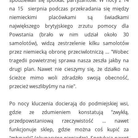
spodziewali się spotkać partyzantów. W nocy z 14
na 15 sierpnia podczas przekradania się między
niemieckimi placówkami są świadkami
największego brytyjskiego zrzutu pomocy dla
Powstania (brało w nim udział około 30
samolotów), widzą zestrzelenie kilku samolotów
przez niemiecką obronę przeciwlotniczą ... "Wobec
tragedii powietrznej sprawa nasza zeszła jakby na
drugi plan. Nawet nie cieszymy się, że działko na
ścieżce mimo woli zdradziło swoją obecność,
przecież weszlibyśmy na nie".
Po nocy kluczenia docierają do podmiejskiej wsi,
gdzie ze zdumieniem konstatują "zwykłą,
przedpowstaniową rzeczywistość ... nawet
funkcjonuje sklep, gdzie można coś kupić za