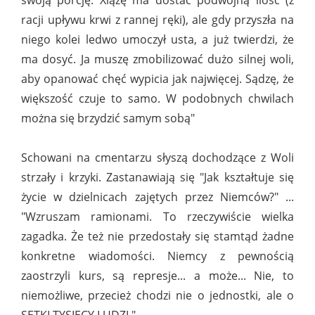
swoją porcję. Xiążę ma dostać podwójną ilość (z
racji upływu krwi z rannej ręki), ale gdy przyszła na
niego kolei ledwo umoczył usta, a już twierdzi, że
ma dosyć. Ja muszę zmobilizować dużo silnej woli,
aby opanować chęć wypicia jak najwięcej. Sądzę, że
większość czuje to samo. W podobnych chwilach
można się brzydzić samym sobą"
Schowani na cmentarzu słyszą dochodzące z Woli
strzały i krzyki. Zastanawiają się "Jak kształtuje się
życie w dzielnicach zajętych przez Niemców?" ...
"Wzruszam ramionami. To rzeczywiście wielka
zagadka. Że też nie przedostały się stamtąd żadne
konkretne wiadomości. Niemcy z pewnością
zaostrzyli kurs, są represje... a może... Nie, to
niemożliwe, przecież chodzi nie o jednostki, ale o