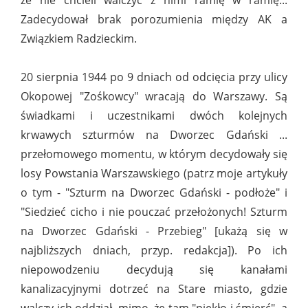
że nie chcieli walczyć z nimi ramię w ramię...
Zadecydował brak porozumienia między AK a
Związkiem Radzieckim.
20 sierpnia 1944 po 9 dniach od odcięcia przy ulicy
Okopowej "Zośkowcy" wracają do Warszawy. Są
świadkami i uczestnikami dwóch kolejnych
krwawych szturmów na Dworzec Gdański ...
przełomowego momentu, w którym decydowały się
losy Powstania Warszawskiego (patrz moje artykuły
o tym - "Szturm na Dworzec Gdański - podłoże" i
"Siedzieć cicho i nie pouczać przełożonych! Szturm
na Dworzec Gdański - Przebieg" [ukażą się w
najbliższych dniach, przyp. redakcja]). Po ich
niepowodzeniu decydują się kanałami
kanalizacyjnymi dotrzeć na Stare miasto, gdzie