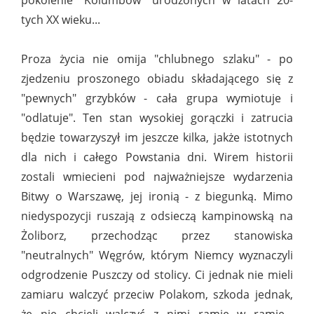
pokolenie "Kolumbów" urodzonych w latach 20-
tych XX wieku...
Proza życia nie omija "chlubnego szlaku" - po
zjedzeniu proszonego obiadu składającego się z
"pewnych" grzybków - cała grupa wymiotuje i
"odlatuje". Ten stan wysokiej gorączki i zatrucia
będzie towarzyszył im jeszcze kilka, jakże istotnych
dla nich i całego Powstania dni. Wirem historii
zostali wmiecieni pod najważniejsze wydarzenia
Bitwy o Warszawę, jej ironią - z biegunką. Mimo
niedyspozycji ruszają z odsieczą kampinowską na
Żoliborz, przechodząc przez stanowiska
"neutralnych" Węgrów, którym Niemcy wyznaczyli
odgrodzenie Puszczy od stolicy. Ci jednak nie mieli
zamiaru walczyć przeciw Polakom, szkoda jednak,