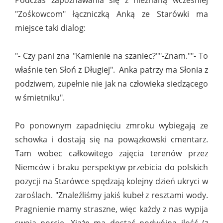
Podczas zapoznawania się z nieznaną wcześniej
"Zośkowcom" łączniczką Anką ze Starówki ma
miejsce taki dialog:
"- Czy pani zna "Kamienie na szaniec?""-Znam.""- To
właśnie ten Słoń z Długiej". Anka patrzy ma Słonia z
podziwem, zupełnie nie jak na człowieka siedzącego
w śmietniku".
Po ponownym zapadnięciu zmroku wybiegają ze
schowka i dostają się na powązkowski cmentarz.
Tam wobec całkowitego zajęcia terenów przez
Niemców i braku perspektyw przebicia do polskich
pozycji na Starówce spędzają kolejny dzień ukryci w
zaroślach. "Znaleźliśmy jakiś kubeł z resztami wody.
Pragnienie mamy straszne, więc każdy z nas wypija