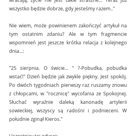
wracają, życie nie jest takie straszne... Teraz już
wszystko będzie dobrze, gdy jesteśmy razem.."
Nie wiem, może powinienem zakończyć artykuł na
tym ostatnim zdaniu? Ale w tym fragmencie
wspomnień jest jeszcze krótka relacja z kolejnego
dnia...:
"25 sierpnia. O świcie... " ?-Pobudka, pobudka
wstać!" Dzień będzie jak zwykle piękny. Jest spokój.
Po dwóch tygodniach pierwszy raz ruszamy znowu
z chłopcami, w "rocznicę" wycofania ze Spokojnej.
Słuchać wyraźnie daleką kanonadę artylerii
sowieckiej, wszyscy są radośni i podnieceni. W
południe zginął Kieros."