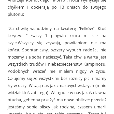
Andrzeja Romockiego "Morro". Nocą wymykają się
chyłkiem i docierają po 13 dniach do swojego
plutonu:
"Za chwilę wchodzimy na kwaterę "Felków". Ktoś
krzyczy: "Leszczyc!"I pingwin rzuca mi się na
szyję.Wszyscy się zrywają, powitaniom nie ma
końca. Spontaniczny, szczery wybuch radości, nie
możemy się sobą nacieszyć. Taka chwila warta jest
wszystkich trudów i niebezpieczeństw Kampinosu.
Podobnych wrażeń nie miałem nigdy w życiu.
Całujemy się ze wszystkimi bez różnicy płci i mamy
łzy w oczy. Witają nas jak zmartwychwstałych (mnie
widział ktoś zabitego). Wstępuje w nas jakaś dziwna
otucha, gehenna przeżyć ma nowe oblicze: przecież
jesteśmy sobie bliscy jak rodzina, czasem umarli