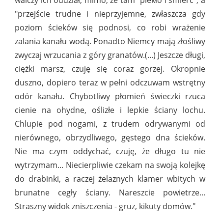
walczy ich oddział, mimo, że tam "piekło i śmierć", a
"przejście trudne i nieprzyjemne, zwłaszcza gdy
poziom ścieków się podnosi, co robi wrażenie
zalania kanału wodą. Ponadto Niemcy mają złośliwy
zwyczaj wrzucania z góry granatów.(...) Jeszcze długi,
ciężki marsz, czuję się coraz gorzej. Okropnie
duszno, dopiero teraz w pełni odczuwam wstrętny
odór kanału. Chybotliwy płomień świeczki rzuca
cienie na ohydne, oślizłe i lepkie ściany lochu.
Chlupie pod nogami, z trudem odrywanymi od
nierównego, obrzydliwego, gęstego dna ścieków.
Nie ma czym oddychać, czuję, że długo tu nie
wytrzymam... Niecierpliwie czekam na swoją kolejkę
do drabinki, a raczej żelaznych klamer wbitych w
brunatne cegły ściany. Nareszcie powietrze...
Straszny widok zniszczenia - gruz, kikuty domów."