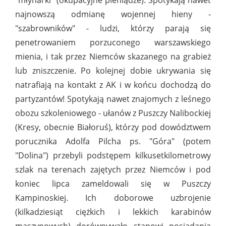
"młynarki" (okupacyjne pieniądze). Spotykają nawet
najnowszą odmianę wojennej hieny -
"szabrowników" - ludzi, którzy parają się
penetrowaniem porzuconego warszawskiego
mienia, i tak przez Niemców skazanego na grabież
lub zniszczenie. Po kolejnej dobie ukrywania się
natrafiają na kontakt z AK i w końcu dochodzą do
partyzantów! Spotykają nawet znajomych z leśnego
obozu szkoleniowego - ułanów z Puszczy Nalibockiej
(Kresy, obecnie Białoruś), którzy pod dowództwem
porucznika Adolfa Pilcha ps. "Góra" (potem
"Dolina") przebyli podstępem kilkusetkilometrowy
szlak na terenach zajętych przez Niemców i pod
koniec lipca zameldowali się w Puszczy
Kampinoskiej. Ich doborowe uzbrojenie
(kilkadziesiąt ciężkich i lekkich karabinów