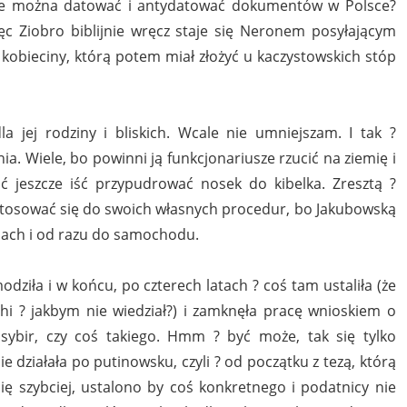
nie można datować i antydatować dokumentów w Polsce?
ięc Ziobro biblijnie wręcz staje się Neronem posyłającym
kobieciny, którą potem miał złożyć u kaczystowskich stóp
la jej rodziny i bliskich. Wcale nie umniejszam. I tak ?
a. Wiele, bo powinni ją funkcjonariusze rzucić na ziemię i
ć jeszcze iść przypudrować nosek do kibelka. Zresztą ?
stosować się do swoich własnych procedur, bo Jakubowską
anach i od razu do samochodu.
dziła i w końcu, po czterech latach ? coś tam ustaliła (że
phi ? jakbym nie wiedział?) i zamknęła pracę wnioskiem o
sybir, czy coś takiego. Hmm ? być może, tak się tylko
 działała po putinowsku, czyli ? od początku z tezą, którą
ię szybciej, ustalono by coś konkretnego i podatnicy nie