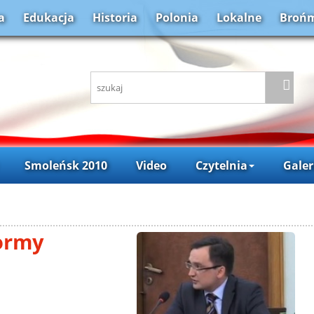
a
Edukacja
Historia
Polonia
Lokalne
Brońm
Smoleńsk 2010
Video
Czytelnia
Galer
formy