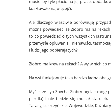
musieliby tyle płacić na jej prace, dodatkow
kosztowało najwięcej?).
Ale dlaczego właściwie porównuję przypadek
można powiedzieć, że Ziobro ma na rękach c
to co powiedzieć o tych wszystkich Jastrun
przemyśle opluwania i nienawiści, taśmoci
i ludzi jego popierających?
Ziobro ma krew na rękach? A wy w nich co ma
Na wsi funkcjonuje taka bardzo ładna obelga:
Myślę, że syn Zbycha Ziobry będzie mógł po
pierdla) i nie będzie się musiał staruszka 
Tarasy, Leszczyńskie, Wojewódzkie, Kuźniary