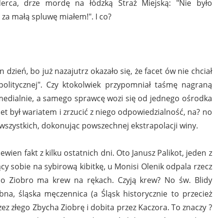
erca, drze mordę na łódzką Straż Miejską: "Nie było
za małą spluwę miałem!". I co?
zień, bo już nazajutrz okazało się, że facet ów nie chciał
 politycznej". Czy ktokolwiek przypomniał taśmę nagraną
edialnie, a samego sprawcę wozi się od jednego ośrodka
cet był wariatem i zrzucić z niego odpowiedzialność, na? no
wszystkich, dokonując powszechnej ekstrapolacji winy.
ien fakt z kilku ostatnich dni. Oto Janusz Palikot, jeden z
cy sobie na sybirową kibitkę, u Monisi Olenik odpala rzecz
 bo Ziobro ma krew na rękach. Czyją krew? No św. Blidy
ebna, śląska męczennica (a Śląsk historycznie to przecież
z złego Zbycha Ziobrę i dobita przez Kaczora. To znaczy ?