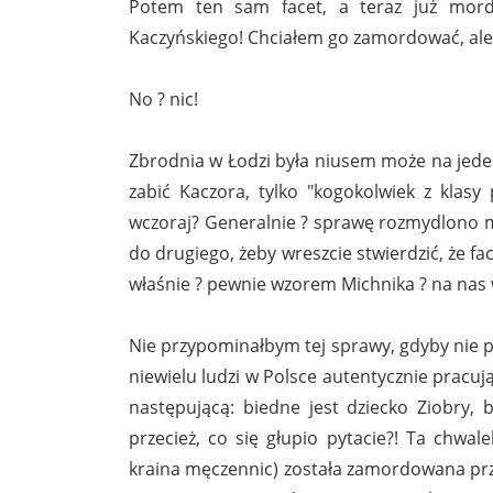
Potem ten sam facet, a teraz już mord
Kaczyńskiego! Chciałem go zamordować, ale 
No ? nic!
Zbrodnia w Łodzi była niusem może na jeden d
zabić Kaczora, tylko "kogokolwiek z klasy
wczoraj? Generalnie ? sprawę rozmydlono m
do drugiego, żeby wreszcie stwierdzić, że fa
właśnie ? pewnie wzorem Michnika ? na nas 
Nie przypominałbym tej sprawy, gdyby nie pew
niewielu ludzi w Polsce autentycznie pracują
następującą: biedne jest dziecko Ziobry,
przecież, co się głupio pytacie?! Ta chwal
kraina męczennic) została zamordowana prze