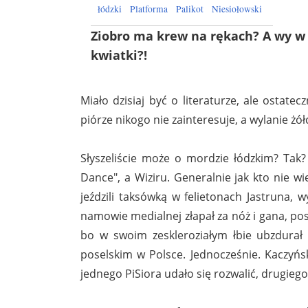
łódzki
Platforma
Palikot
Niesiołowski
Ziobro ma krew na rękach? A wy w 
kwiatki?!
Miało dzisiaj być o literaturze, ale ostate
piórze nikogo nie zainteresuje, a wylanie ż
Słyszeliście może o mordzie łódzkim? Tak
Dance", a Wiziru. Generalnie jak kto nie wie
jeździli taksówką w felietonach Jastruna, 
namowie medialnej złapał za nóż i gana, pos
bo w swoim zeskleroziałym łbie ubzdurał
poselskim w Polsce. Jednocześnie. Kaczyńs
jednego PiSiora udało się rozwalić, drugiego