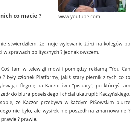
nich co macie ?
www.youtube.com
cznie stwierdziłem, że moje wylewanie żółci na kolegów po
ółci w sprawach politycznych ? jednak owszem.
? Coś tam w telewizji mówili pomiędzy reklamą "You Can
 ? były członek Platformy, jakiś stary piernik z tych co to
wylewając flegmę na Kaczorów i "pisuary", po którejś tam
zedł do biura poselskiego i chciał ukatrupić Kaczyńskiego,
 sobie, że Kaczor przebywa w każdym PiSowskim biurze
kiego nie było, ale wysiłek nie poszedł na zmarnowanie ?
 prawie ? prawie.