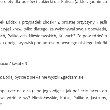
e diety dla posłów i cukierki dla Kalisza (a kto zgadnie co
 Łódzki i przypadek Blidzki? Z prostej przyczyny ? jeśli
zyjąś krew, tylko dlatego, że wykonywał swoje obowiązki,
ach, Palikotach, Niesiołowskich, Kutzach? Co powiedzieć o
ągu obelg i wyzwisk pod adresem pewnego niskiego koleżki
cie ? kwiatki?!
 Bodaj byście z piekła nie wyszli! Zgadzam się.
patrzeć na ojca (albo jego zdjęcie jak poślecie faceta do
wstydzić. A wy? Niesiołowskie, Kutze, Palikoty, Jastruny,
?