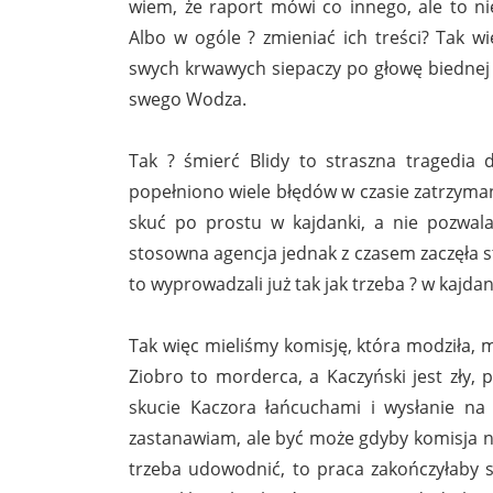
wiem, że raport mówi co innego, ale to 
Albo w ogóle ? zmieniać ich treści? Tak w
swych krwawych siepaczy po głowę biednej 
swego Wodza.
Tak ? śmierć Blidy to straszna tragedia d
popełniono wiele błędów w czasie zatrzymani
skuć po prostu w kajdanki, a nie pozwala
stosowna agencja jednak z czasem zaczęła 
to wyprowadzali już tak jak trzeba ? w kajd
Tak więc mieliśmy komisję, która modziła, mo
Ziobro to morderca, a Kaczyński jest zły, 
skucie Kaczora łańcuchami i wysłanie na 
zastanawiam, ale być może gdyby komisja nie
trzeba udowodnić, to praca zakończyłaby s