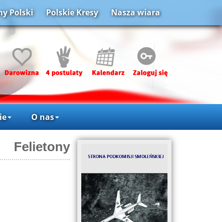
y Polski
Polskie Kresy
Nasza wiara
ie
O nas
Felietony