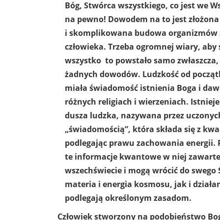
Bóg, Stwórca wszystkiego, co jest we Ws
na pewno! Dowodem na to jest złożona
i skomplikowana budowa organizmów 
człowieka. Trzeba ogromnej wiary, aby s
wszystko to powstało samo zwłaszcza, 
żadnych dowodów. Ludzkość od począt
miała świadomość istnienia Boga i da
różnych religiach i wierzeniach. Istniej
dusza ludzka, nazywana przez uczonyc
„świadomością”, która składa się z kwa
podlegając prawu zachowania energii. P
te informacje kwantowe w niej zawarte
wszechświecie i mogą wrócić do swego 
materia i energia kosmosu, jak i działa
podlegają określonym zasadom.
Człowiek stworzony na podobieństwo Boga