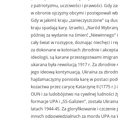
z patriotyzmu, uczciwości i prawości. Gdy zaś
w obronie ojczyzny obcymi i postępowali wb
Gdy w jakimś kraju „zanieczyszczone” są dusz
kraju spadają kary. Izraelici, „Naród Wybran
później za wydanie na śmierć „Niewinnego” i 
cały świat w rozsypce, doznając niechęci i r
za dokonane w koloniach zbrodnie i akcepta
ideologii, są karane przestępstwami imigra
ukarana była rewolucją 1917 r. Za zbrodnie 
jego ideową kontynuacją. Ukraina za zbrodni
hajdamaczyzny poniosła karę w postaci poddan
kozactwa przez carycę Katarzynę II (1775 r.) 
OUN i za ludobójstwo na cywilnej ludności ży
formacje UPA i „SS-Galizien”, została Ukrain
latach 1944-45. Za gloryfikowanie i czczeni
innych odpowiedzialnych za mordy UPA na W