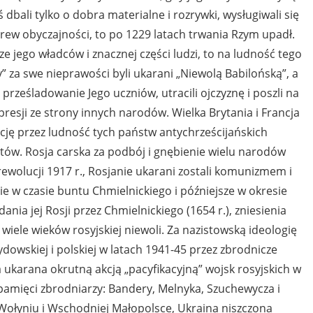
 dbali tylko o dobra materialne i rozrywki, wysługiwali się
rew obyczajności, to po 1229 latach trwania Rzym upadł.
e jego władców i znacznej części ludzi, to na ludność tego
y” za swe nieprawości byli ukarani „Niewolą Babilońską”, a
prześladowanie Jego uczniów, utracili ojczyznę i poszli na
epresji ze strony innych narodów. Wielka Brytania i Francja
cję przez ludność tych państw antychrześcijańskich
ntów. Rosja carska za podbój i gnębienie wielu narodów
rewolucji 1917 r., Rosjanie ukarani zostali komunizmem i
e w czasie buntu Chmielnickiego i późniejsze w okresie
ia jej Rosji przez Chmielnickiego (1654 r.), zniesienia
i wiele wieków rosyjskiej niewoli. Za nazistowską ideologię
dowskiej i polskiej w latach 1941-45 przez zbrodnicze
a ukarana okrutną akcją „pacyfikacyjną” wojsk rosyjskich w
e pamięci zbrodniarzy: Bandery, Melnyka, Szuchewycza i
ołyniu i Wschodniej Małopolsce, Ukraina niszczona