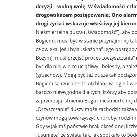
decyzji – wolną wolę. W świadomości czło
drogowskazem postępowania. Ono alarmuj
drogi życia i wskazuje właściwy jej kierun
Nieśmiertelna dusza („świadomość”), aby p
Bogiem), musi być w stanie przynajmniej tak
człowieka. Jeśli była „skażona” jego post
Bożym), musi przejść proces „oczyszczania
być dla niej wielce uciążliwy i bolesny, a za
(grzechów). Mogą być też dusze tak obciążo
Bogiem są rzucane do otchłani, w „ogień wiecz
bardzo niewygodna dla tych, którzy aby post
zaprzeczają istnieniu Boga i nieśmiertelnej 
„Oczyszczanie” duszy może zachodzić także w
czynów mogą towarzyszyć choroby, rodzinne t
Gdy w jakimś państwie brak określonej licz
„usunięte” ze świata tak, jak spotkało to So