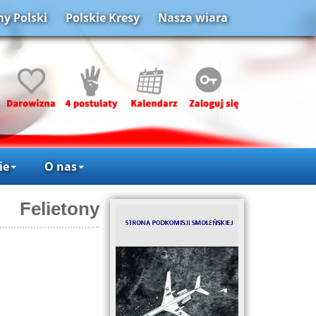
y Polski
Polskie Kresy
Nasza wiara
ie
O nas
Felietony