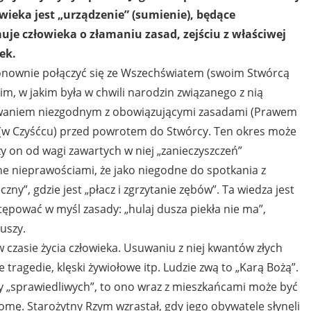
wieka jest „urządzenie” (sumienie), będące
e człowieka o złamaniu zasad, zejściu z właściwej
ek.
onownie połączyć się ze Wszechświatem (swoim Stwórcą
im, w jakim była w chwili narodzin związanego z nią
ępowaniem niezgodnym z obowiązującymi zasadami (Prawem
” (w Czyśćcu) przed powrotem do Stwórcy. Ten okres może
leży on od wagi zawartych w niej „zanieczyszczeń”
ne nieprawościami, że jako niegodne do spotkania z
ny”, gdzie jest „płacz i zgrzytanie zębów”. Ta wiedza jest
ępować w myśl zasady: „hulaj dusza piekła nie ma”,
duszy.
 czasie życia człowieka. Usuwaniu z niej kwantów złych
ragedie, klęski żywiołowe itp. Ludzie zwą to „Karą Bożą”.
by „sprawiedliwych”, to ono wraz z mieszkańcami może być
domę. Starożytny Rzym wzrastał, gdy jego obywatele słynęli