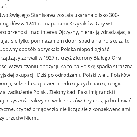
dać.
stwo świętego Stanisława została ukarana blisko 300-
ongołów w 1241 r. i napadami Krzyżaków. Gdy w I
 przenosili nad interes Ojczyzny, nieraz ją zdradzając, a
ując się tylko pomnażaniem dóbr, spadła na Polskę za to
 cudowny sposób odzyskała Polska niepodległość i
ządzący zerwali w 1927 r. krzyż z korony Białego Orła,
ości w zwalczaniu opozycji. Za to na Polskę spadła straszna
syjskiej okupacji. Dziś po odrodzeniu Polski wielu Polaków
cji, seksedukacji dzieci i redukujących naukę religii.
ia, zadłużenie Polski, Zielony Ład, Pakt Imigrancki i
Jej przyszłość zależy od woli Polaków. Czy chcą ją budować
tyczne, czy też brnąć w zło nie licząc się z konsekwencjami
 czy przeciw Niemu!