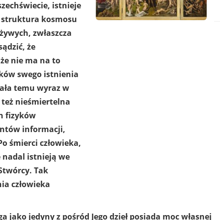
zechświecie, istnieje
 struktura kosmosu
żywych, zwłaszcza
ądzić, że
że nie ma na to
ków swego istnienia
wała temu wyraz w
e też nieśmiertelna
h fizyków
ntów informacji,
o śmierci człowieka,
 nadal istnieją we
Stwórcy. Tak
nia człowieka
 jako jedyny z pośród Jego dzieł posiada moc własnej