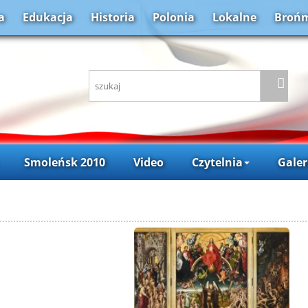
a
Edukacja
Historia
Polonia
Lokalne
Brońm
Smoleńsk 2010
Video
Czytelnia
Galer