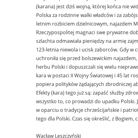
(karana) jest dziś wojną, której końca nie wi
Polska za rodzinne walki władców i za zabój
letnim rozbiciem dzielnicowym, najazdem M
Rzeczypospolitej magnaci swe prywatne dobro
szlachta odmawiała pieniędzy na armię zajm
123-letnia niewola i ucisk zaborców. Gdy w
uchroniła się przed bolszewickim najazdem, r
herbu Polski i dopuszczali się wielu niepraw
kara w postaci II Wojny Światowej i 45 lat ro
popiera polityków żądających zbrodniczej abor
Efekty (kara) tego już są: zapaść służby zdrow
wszystko to, co prowadzi do upadku Polski. 
w oparciu o tradycje chrześcijańskie i patrio
tego dla Polski. Czas się określić, z Bogiem,
Wacław Leszczyński