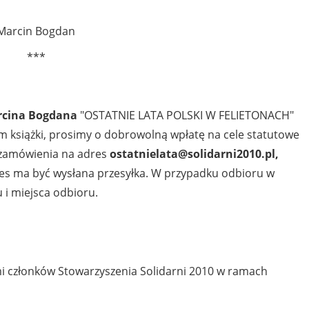
Marcin Bogdan
***
cina Bogdana
"OSTATNIE LATA POLSKI W FELIETONACH"
m książki, prosimy o dobrowolną wpłatę na cele statutowe
e zamówienia na adres
ostatnielata@solidarni2010.pl,
res ma być wysłana przesyłka. W przypadku odbioru w
 i miejsca odbioru.
mi członków Stowarzyszenia Solidarni 2010 w ramach