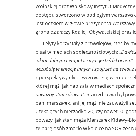
Wołoskiej oraz Wojskowy Instytut Medyczny p
dostępu stworzono w podległym warszawski
jest oczkiem w głowie prezydenta Warszawy 
grona działaczy Koalicji Obywatelskiej oraz ich
I elyty korzystały z przywilejów, rzec by m
pisał w mediach społecznościowych: „
Dawidz
jakim dobrym i empatycznym jesteś lekarzem
”
wczuć się w emocje innych i spojrzeć na świat z 
z perspektywy elyt. I wczuwał się w emocje 
której mąż, jak napisała w mediach społeczn
poważny stan zdrowia”
. Stan zdrowia był powa
pani marszałek, ani jej mąż, nie zauważyli s
Czekających nierzadko 20, czy nawet 30 godz
poważy, jak stan męża Marszałek Kidawy-Błoń
że parę osób zmarło w kolejce na SOR-ze? N