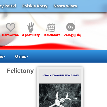
y Polski
Polskie Kresy
Nasza wiara
ie
O nas
Felietony