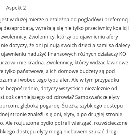
Aspekt 2
est w dużej mierze niezależna od poglądów i preferencji
dezaprobatą, wyrażają się nie tylko przeciwnicy koalicji
i zwolennicy. Zwolennicy, którzy po ujawnieniu afery
 nie dotyczy, że oni pilnują swoich dzieci a sami są dalecy
po ujawnieniu nadużyć finansowych różnych działaczy KO
 uczciwi i nie kradną. Zwolennicy, którzy widząc lawinowe
iądze tylko państwowe, a ich domowe budżety są pod
rozumiali wobec tego typu afer. Ale w tym przypadku
as bezpośrednio, dotyczy wszystkich niezależnie od
jest coś cenniejszego od zdrowia? Samozwańcze elyty
borcom, głęboką pogardę. Ścieżką szybkiego dostępu
nej stronie znaleźli się oni, elyty, a po drugiej stronie
. Ale rozjuszone bydło potrafi wierzgać, rozwścieczone
szybkiego dostępu elyty mogą niebawem szukać drogi