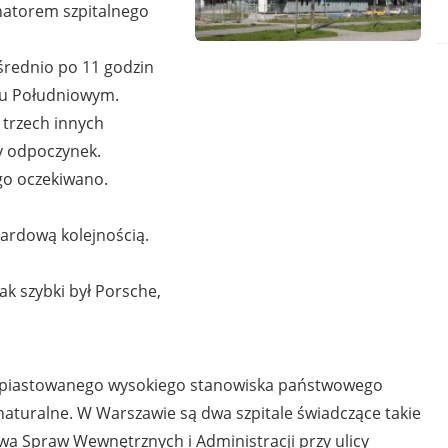
dynatorem szpitalnego
 średnio po 11 godzin
lu Południowym.
 trzech innych
ny odpoczynek.
ego oczekiwano.
ardową kolejnością.
ak szybki był Porsche,
i piastowanego wysokiego stanowiska państwowego
naturalne. W Warszawie są dwa szpitale świadczące takie
stwa Spraw Wewnętrznych i Administracji przy ulicy