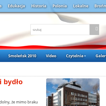
a
Edukacja
Historia
Polonia
Lokalne
Brońm
Smoleńsk 2010
Video
Czytelnia
Galer
i bydło
dolny, że mimo braku