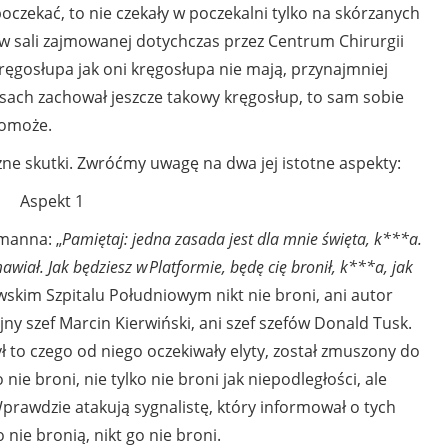
oczekać, to nie czekały w poczekalni tylko na skórzanych
w sali zajmowanej dotychczas przez Centrum Chirurgii
ęgosłupa jak oni kręgosłupa nie mają, przynajmniej
asach zachował jeszcze takowy kręgosłup, to sam sobie
pomoże.
 skutki. Zwróćmy uwagę na dwa jej istotne aspekty:
Aspekt 1
umanna: „
Pamiętaj: jedna zasada jest dla mnie święta, k***a.
wiał. Jak będziesz w Platformie, będę cię bronił, k***a, jak
skim Szpitalu Południowym nikt nie broni, ani autor
y szef Marcin Kierwiński, ani szef szefów Donald Tusk.
ł to czego od niego oczekiwały elyty, został zmuszony do
 nie broni, nie tylko nie broni jak niepodległości, ale
Wprawdzie atakują sygnalistę, który informował o tych
o nie bronią, nikt go nie broni.