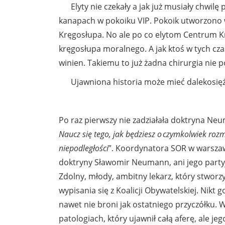
Elyty nie czekały a jak już musiały chwilę p
kanapach w pokoiku VIP. Pokoik utworzono 
Kręgosłupa. No ale po co elytom Centrum Kr
kręgosłupa moralnego. A jak ktoś w tych cz
winien. Takiemu to już żadna chirurgia nie 
Ujawniona historia może mieć dalekosiężne
Po raz pierwszy nie zadziałała doktryna Ne
Naucz się tego, jak będziesz o czymkolwiek rozma
niepodległości
”. Koordynatora SOR w warszaw
doktryny Sławomir Neumann, ani jego partyjn
Zdolny, młody, ambitny lekarz, który stworzy
wypisania się z Koalicji Obywatelskiej. Nikt go
nawet nie broni jak ostatniego przyczółku. 
patologiach, który ujawnił całą aferę, ale jeg