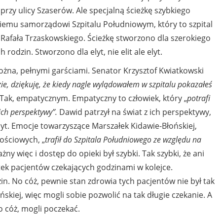
rzy ulicy Szaserów. Ale specjalną ścieżkę szybkiego
emu samorządowi Szpitalu Południowym, który to szpital
Rafała Trzaskowskiego. Ścieżkę stworzono dla szerokiego
 rodzin. Stworzono dla elyt, nie elit ale elyt.
ożna, pełnymi garściami. Senator Krzysztof Kwiatkowski
ie,
dziękuję, że kiedy nagle wylądowałem w szpitalu pokazałeś
. Tak, empatycznym. Empatyczny to człowiek, który „
potrafi
ich perspektywy”.
Dawid patrzył na świat z ich perspektywy,
elyt. Emocje towarzyszące Marszałek Kidawie-Błońskiej,
ościowych, „
trafił do Szpitala Południowego ze względu na
żny więc i dostęp do opieki był szybki. Tak szybki, że ani
etek pacjentów czekających godzinami w kolejce.
in. No cóż, pewnie stan zdrowia tych pacjentów nie był tak
skiej, więc mogli sobie pozwolić na tak długie czekanie. A
o cóż, mogli poczekać.