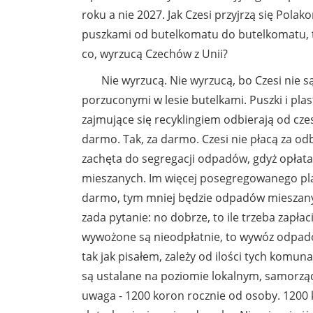
roku a nie 2027. Jak Czesi przyjrzą się Pol
puszkami od butelkomatu do butelkomatu, to
co, wyrzucą Czechów z Unii?
Nie wyrzucą. Nie wyrzucą, bo Czesi nie s
porzuconymi w lesie butelkami. Puszki i pla
zajmujące się recyklingiem odbierają od c
darmo. Tak, za darmo. Czesi nie płacą za odb
zachęta do segregacji odpadów, gdyż opłata 
mieszanych. Im więcej posegregowanego plas
darmo, tym mniej będzie odpadów mieszanych
zada pytanie: no dobrze, to ile trzeba zap
wywożone są nieodpłatnie, to wywóz odpad
tak jak pisałem, zależy od ilości tych komu
są ustalane na poziomie lokalnym, samorząd
uwaga - 1200 koron rocznie od osoby. 1200 k