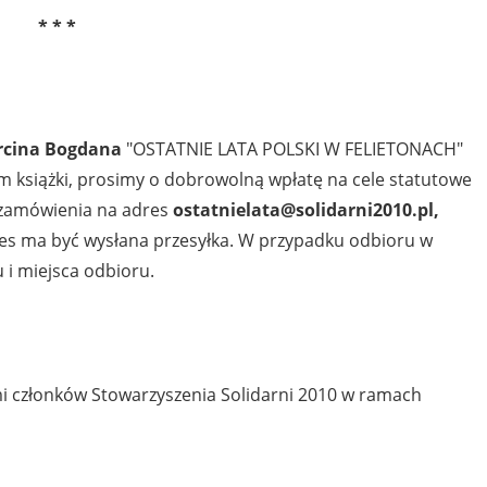
* * *
cina Bogdana
"OSTATNIE LATA POLSKI W FELIETONACH"
m książki, prosimy o dobrowolną wpłatę na cele statutowe
e zamówienia na adres
ostatnielata@solidarni2010.pl,
res ma być wysłana przesyłka. W przypadku odbioru w
 i miejsca odbioru.
mi członków Stowarzyszenia Solidarni 2010 w ramach