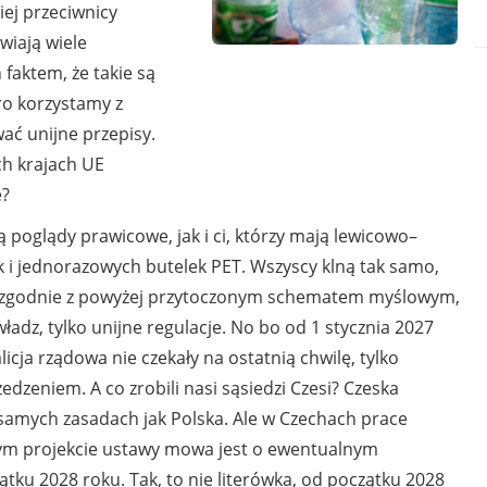
ej przeciwnicy
wiają wiele
 faktem, że takie są
ro korzystamy z
ać unijne przepisy.
ch krajach UE
e?
poglądy prawicowe, jak i ci, którzy mają lewicowo–
k i jednorazowych butelek PET. Wszyscy klną tak samo,
ch, zgodnie z powyżej przytoczonym schematem myślowym,
władz, tylko unijne regulacje. No bo od 1 stycznia 2027
licja rządowa nie czekały na ostatnią chwilę, tylko
zeniem. A co zrobili nasi sąsiedzi Czesi? Czeska
h samych zasadach jak Polska. Ale w Czechach prace
ejnym projekcie ustawy mowa jest o ewentualnym
u 2028 roku. Tak, to nie literówka, od początku 2028