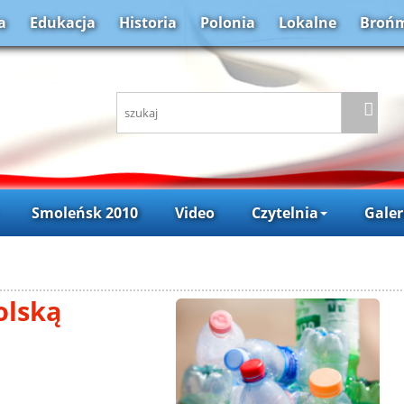
a
Edukacja
Historia
Polonia
Lokalne
Brońm
Smoleńsk 2010
Video
Czytelnia
Galer
olską