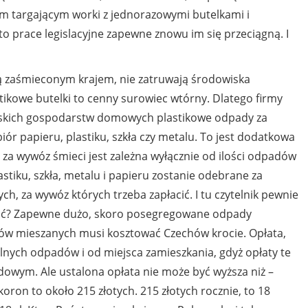
akom targającym worki z jednorazowymi butelkami i
 prace legislacyjne zapewne znowu im się przeciągną. I
ą zaśmieconym krajem, nie zatruwają środowiska
stikowe butelki to cenny surowiec wtórny. Dlatego firmy
zeskich gospodarstw domowych plastikowe odpady za
iór papieru, plastiku, szkła czy metalu. To jest dodatkowa
za wywóz śmieci jest zależna wyłącznie od ilości odpadów
tiku, szkła, metalu i papieru zostanie odebrane za
, za wywóz których trzeba zapłacić. I tu czytelnik pewnie
łacić? Zapewne dużo, skoro posegregowane odpady
ów mieszanych musi kosztować Czechów krocie. Opłata,
nalnych odpadów i od miejsca zamieszkania, gdyż opłaty te
owym. Ale ustalona opłata nie może być wyższa niż –
oron to około 215 złotych. 215 złotych rocznie, to 18