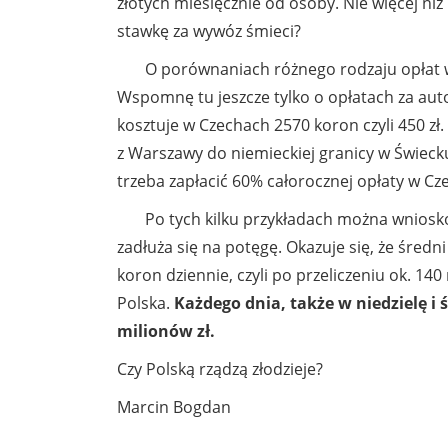
złotych miesięcznie od osoby. Nie więcej niż 
stawkę za wywóz śmieci?
O porównaniach różnego rodzaju opłat w P
Wspomnę tu jeszcze tylko o opłatach za au
kosztuje w Czechach 2570 koron czyli 450
z Warszawy do niemieckiej granicy w Świecku
trzeba zapłacić 60% całorocznej opłaty w Cz
Po tych kilku przykładach można wnioskowa
zadłuża się na potęgę. Okazuje się, że śred
koron dziennie, czyli po przeliczeniu ok. 14
Polska.
Każdego dnia, także w niedzielę i 
milionów zł.
Czy Polską rządzą złodzieje?
Marcin Bogdan