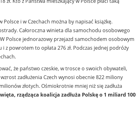
18 zł. Kto z Państwa mieszkający w Polsce płaci taką
olsce i w Czechach można by napisać książkę.
tostrady. Całoroczna winieta dla samochodu osobowego
 zł. W Polsce jednorazowy przejazd samochodem osobowym
 i z powrotem to opłata 276 zł. Podczas jednej podróży
echach.
ć, że państwo czeskie, w trosce o swoich obywateli,
ni wzrost zadłużenia Czech wynosi obecnie 822 miliony
0 milionów złotych. Ośmiokrotnie mniej niż się zadłuża
święta, rządząca koalicja zadłuża Polskę o 1 miliard 100