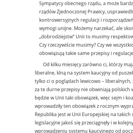
Sympatycy obecnego rządu, a może bardzi
rządów Zjednoczonej Prawicy, usprawiedli
kontrowersyjnych regulacji i rozporządzeń
wymogi unijne. Możemy narzekać, ale sko
„dobrodziejstw” Unii to musimy respektow
Czy rzeczywiście musimy? Czy we wszystki
obowiązują takie same przepisy i regulacj
Od kilku miesięcy zarówno ci, którzy mają 
liberalne, klną na system kaucyjny od pusze
tylko ci o poglądach lewicowo – liberalny
za te durne przepisy nie obwiniają polskich 
będzie w Unii taki obowiązek, więc sejm i koa
wprowadziły ten obowiązek z rocznym wyprzed
Republika jest w Unii Europejskiej na takic
legislacyjne jakoś się przeciągnęły i w kol
wprowadzeniu systemu kaucyjnego od początk