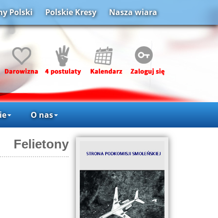
y Polski
Polskie Kresy
Nasza wiara
ie
O nas
Felietony