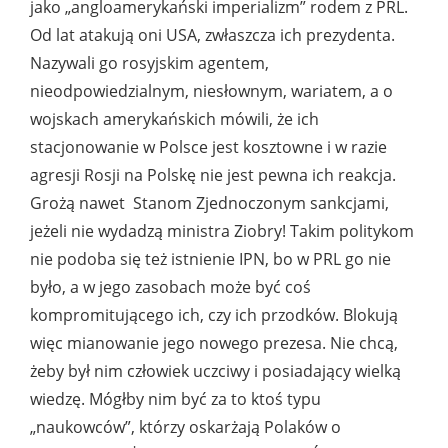
jako „angloamerykański imperializm” rodem z PRL.
Od lat atakują oni USA, zwłaszcza ich prezydenta.
Nazywali go rosyjskim agentem,
nieodpowiedzialnym, niesłownym, wariatem, a o
wojskach amerykańskich mówili, że ich
stacjonowanie w Polsce jest kosztowne i w razie
agresji Rosji na Polskę nie jest pewna ich reakcja.
Grożą nawet Stanom Zjednoczonym sankcjami,
jeżeli nie wydadzą ministra Ziobry! Takim politykom
nie podoba się też istnienie IPN, bo w PRL go nie
było, a w jego zasobach może być coś
kompromitującego ich, czy ich przodków. Blokują
więc mianowanie jego nowego prezesa. Nie chcą,
żeby był nim człowiek uczciwy i posiadający wielką
wiedzę. Mógłby nim być za to ktoś typu
„naukowców”, którzy oskarżają Polaków o