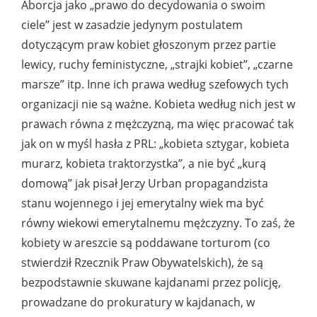
Aborcja jako „prawo do decydowania o swoim
ciele” jest w zasadzie jedynym postulatem
dotyczącym praw kobiet głoszonym przez partie
lewicy, ruchy feministyczne, „strajki kobiet”, „czarne
marsze” itp. Inne ich prawa według szefowych tych
organizacji nie są ważne. Kobieta według nich jest w
prawach równa z mężczyzną, ma więc pracować tak
jak on w myśl hasła z PRL: „kobieta sztygar, kobieta
murarz, kobieta traktorzystka”, a nie być „kurą
domową” jak pisał Jerzy Urban propagandzista
stanu wojennego i jej emerytalny wiek ma być
równy wiekowi emerytalnemu mężczyzny. To zaś, że
kobiety w areszcie są poddawane torturom (co
stwierdził Rzecznik Praw Obywatelskich), że są
bezpodstawnie skuwane kajdanami przez policję,
prowadzane do prokuratury w kajdanach, w