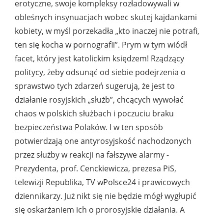
erotyczne, swoje kompleksy rozładowywali w
obleśnych insynuacjach wobec skutej kajdankami
kobiety, w myśl porzekadła „kto inaczej nie potrafi,
ten się kocha w pornografii”. Prym w tym wiódł
facet, który jest katolickim księdzem! Rządzący
politycy, żeby odsunąć od siebie podejrzenia o
sprawstwo tych zdarzeń sugerują, że jest to
działanie rosyjskich „służb”, chcących wywołać
chaos w polskich służbach i poczuciu braku
bezpieczeństwa Polaków. I w ten sposób
potwierdzają one antyrosyjskość nachodzonych
przez służby w reakcji na fałszywe alarmy -
Prezydenta, prof. Cenckiewicza, prezesa PiS,
telewizji Republika, TV wPolsce24 i prawicowych
dziennikarzy. Już nikt się nie będzie mógł wygłupić
się oskarżaniem ich o prorosyjskie działania. A