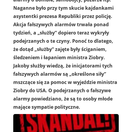
Naganne było przy tym skucie kajdankami
asystentki prezesa Republiki przez policję.
Akcja fałszywych alarmów trwała ponad
tydzień, a „służby” dopiero teraz wykryły
podejrzanych o te czyny. Ponoć to dlatego,
że dotąd „służby” zajęte były ściganiem,
śledzeniem i łapaniem ministra Ziobry.
Jakoby służby wiedzą, że inicjatorami tych
fałszywych alarmów są „określone siły”
mszczące się za pomoc w wyjeździe ministra
Ziobry do USA. O podejrzanych o fałszywe
alarmy powiedziano, że są to osoby młode
mające sympatie polityczne.