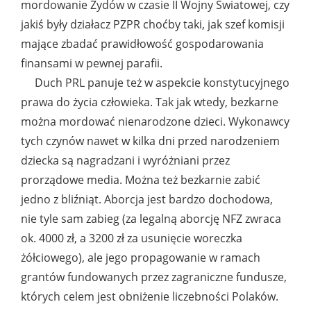
mordowanie Żydów w czasie II Wojny Światowej, czy
jakiś były działacz PZPR choćby taki, jak szef komisji
mające zbadać prawidłowość gospodarowania
finansami w pewnej parafii.
Duch PRL panuje też w aspekcie konstytucyjnego
prawa do życia człowieka. Tak jak wtedy, bezkarne
można mordować nienarodzone dzieci. Wykonawcy
tych czynów nawet w kilka dni przed narodzeniem
dziecka są nagradzani i wyróżniani przez
prorządowe media. Można też bezkarnie zabić
jedno z bliźniąt. Aborcja jest bardzo dochodowa,
nie tyle sam zabieg (za legalną aborcję NFZ zwraca
ok. 4000 zł, a 3200 zł za usunięcie woreczka
żółciowego), ale jego propagowanie w ramach
grantów fundowanych przez zagraniczne fundusze,
których celem jest obniżenie liczebności Polaków.