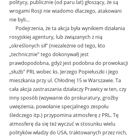
politycy, publicznie (od paru lat) głoszący, że są
wrogami Rosji nie wiadomo dlaczego, atakowani
nie byli…
Podejrzenia, że ta akcja była wynikiem działania
rosyjskiej agentury, lub związanych z nią
„określonych sił” (niezależnie od tego, kto
„technicznie” tego dokonywał) jest
prawdopodobna, gdyż jest podobna do prowokacji
„służb” PRL wobec ks. Jerzego Popiełuszki i Jego
mieszkania przy ul. Chłodnej 15 w Warszawie. Ta
cała akcja zastraszania działaczy Prawicy w ten, czy
inny sposób (wzywanie do prokuratury, groźby
uwięzienia, powołanie specjalnego zespołu
śledczego itp.) przypomina atmosferę z PRL. Tę
atmosferę da się też wyczuć w stosunku wielu
polityków władzy do USA, traktowanych przez nich,