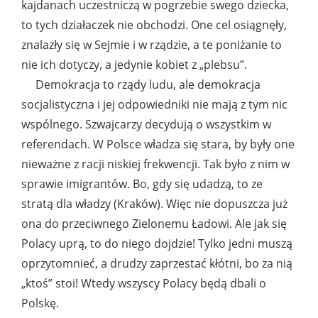
kajdanach uczestniczą w pogrzebie swego dziecka,
to tych działaczek nie obchodzi. One cel osiągnęły,
znalazły się w Sejmie i w rządzie, a te poniżanie to
nie ich dotyczy, a jedynie kobiet z „plebsu”.
Demokracja to rządy ludu, ale demokracja
socjalistyczna i jej odpowiedniki nie mają z tym nic
wspólnego. Szwajcarzy decydują o wszystkim w
referendach. W Polsce władza się stara, by były one
nieważne z racji niskiej frekwencji. Tak było z nim w
sprawie imigrantów. Bo, gdy się udadzą, to ze
stratą dla władzy (Kraków). Więc nie dopuszcza już
ona do przeciwnego Zielonemu Ładowi. Ale jak się
Polacy uprą, to do niego dojdzie! Tylko jedni muszą
oprzytomnieć, a drudzy zaprzestać kłótni, bo za nią
„ktoś” stoi! Wtedy wszyscy Polacy będą dbali o
Polskę.