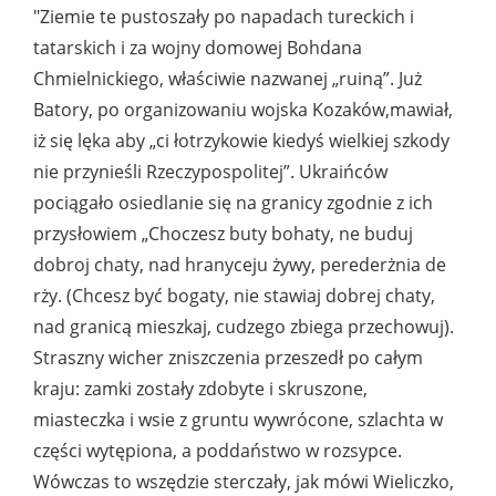
"Ziemie te pustoszały po napadach tureckich i
tatarskich i za wojny domowej Bohdana
Chmielnickiego, właściwie nazwanej „ruiną”. Już
Batory, po organizowaniu wojska Kozaków,mawiał,
iż się lęka aby „ci łotrzykowie kiedyś wielkiej szkody
nie przynieśli Rzeczypospolitej”. Ukraińców
pociągało osiedlanie się na granicy zgodnie z ich
przysłowiem „Choczesz buty bohaty, ne buduj
dobroj chaty, nad hranyceju żywy, perederżnia de
rży. (Chcesz być bogaty, nie stawiaj dobrej chaty,
nad granicą mieszkaj, cudzego zbiega przechowuj).
Straszny wicher zniszczenia przeszedł po całym
kraju: zamki zostały zdobyte i skruszone,
miasteczka i wsie z gruntu wywrócone, szlachta w
części wytępiona, a poddaństwo w rozsypce.
Wówczas to wszędzie sterczały, jak mówi Wieliczko,