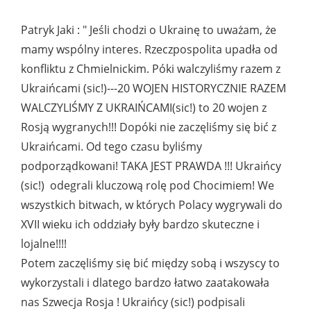
Patryk Jaki : " Jeśli chodzi o Ukrainę to uważam, że
mamy wspólny interes. Rzeczpospolita upadła od
konfliktu z Chmielnickim. Póki walczyliśmy razem z
Ukraińcami (sic!)---20 WOJEN HISTORYCZNIE RAZEM
WALCZYLIŚMY Z UKRAIŃCAMI(sic!) to 20 wojen z
Rosją wygranych!!! Dopóki nie zaczęliśmy się bić z
Ukraińcami. Od tego czasu byliśmy
podporządkowani! TAKA JEST PRAWDA !!! Ukraińcy
(sic!) odegrali kluczową rolę pod Chocimiem! We
wszystkich bitwach, w których Polacy wygrywali do
XVII wieku ich oddziały były bardzo skuteczne i
lojalne!!!!
Potem zaczęliśmy się bić między sobą i wszyscy to
wykorzystali i dlatego bardzo łatwo zaatakowała
nas Szwecja Rosja ! Ukraińcy (sic!) podpisali