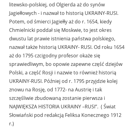
litewsko-polskiej, od Olgierda aż do synów
Jagiełłowych - i nazwał to historią UKRAINY-RUSI.
Potem, od śmierci Jagiełły aż do r. 1654, kiedy
Chmielnicki poddał się Moskwie, to jest okres
dwustu lat prawie istnienia państwa polskiego,
nazwał także historią UKRAINY- RUSI. Od roku 1654
aż do 1795 czcigodny profesor okaże się
sprawiedliwym, bo opowie zapewne część dziejów
Polski, a część Rosji i nazwie to również historią
UKRAINY-RUSI. Później od r. 1795 przyjdzie kolej
znowu na Rosję, od 1772- na Austrię i tak
szczęśliwie zbudowaną zostanie pierwsza i
NAJWIĘKSZA HISTORIA UKRAINY –RUSI”. ( Świat
Słowiański pod redakcją Feliksa Konecznego 1912
r.)