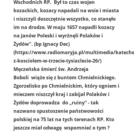
Wschodnich RP. Był to czas wojen
kozackich, kozacy napadali na wsie i miasta
i niszczyli doszczętnie wszystko, co stanęło
im na drodze. W maju 1657 napadli kozacy
na Janów Poleski i wyrżnęli Polaków i
Żydów". (bp Ignacy Dec)
(https://www.radiomaryja.pl/multimedia/kateche
z-kosciolem-w-trzecie-tysiaclecie-26/)
Męczeńska śmierć św. Andrzeja
Boboli wiąże się z buntem Chmielnickiego.
Zgorzelisko po Chmielnickim, który ogniem i
mieczem niszczył kraj i zabijał Polaków i
Żydów doprowadza do „ruiny” - tak
nazwano spustoszenie państwowości
polskiej na 75 lat na tych terenach RP. Kto
jeszcze miał odwagę wspomnieć o tym ?