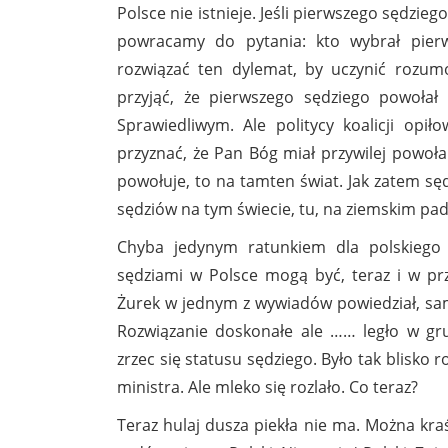
Polsce nie istnieje. Jeśli pierwszego sędzie
powracamy do pytania: kto wybrał pierw
rozwiązać ten dylemat, by uczynić rozumo
przyjąć, że pierwszego sędziego powoła
Sprawiedliwym. Ale politycy koalicji opił
przyznać, że Pan Bóg miał przywilej powoł
powołuje, to na tamten świat. Jak zatem s
sędziów na tym świecie, tu, na ziemskim pa
Chyba jedynym ratunkiem dla polskiego
sędziami w Polsce mogą być, teraz i w prz
Żurek w jednym z wywiadów powiedział, sam 
Rozwiązanie doskonałe ale …… legło w gru
zrzec się statusu sędziego. Było tak blisko
ministra. Ale mleko się rozlało. Co teraz?
Teraz hulaj dusza piekła nie ma. Można kra