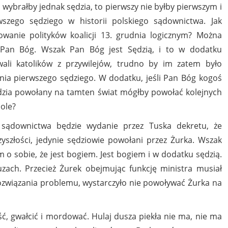
go wybrałby jednak sędzia, to pierwszy nie byłby pierwszym i
szego sędziego w historii polskiego sądownictwa. Jak
wanie polityków koalicji 13. grudnia logicznym? Można
ł Pan Bóg. Wszak Pan Bóg jest Sędzią, i to w dodatku
owali katolików z przywilejów, trudno by im zatem było
ania pierwszego sędziego. W dodatku, jeśli Pan Bóg kogoś
ędzia powołany na tamten świat mógłby powołać kolejnych
dole?
 sądownictwa będzie wydanie przez Tuska dekretu, że
yszłości, jedynie sędziowie powołani przez Żurka. Wszak
o sobie, że jest bogiem. Jest bogiem i w dodatku sędzią.
zach. Przecież Żurek obejmując funkcję ministra musiał
 rozwiązania problemu, wystarczyło nie powoływać Żurka na
ść, gwałcić i mordować. Hulaj dusza piekła nie ma, nie ma