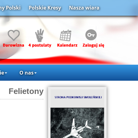
y Polski
Polskie Kresy
Nasza wiara
ie
O nas
Felietony