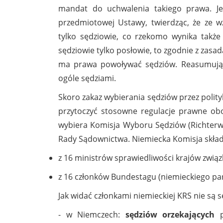
mandat do uchwalenia takiego prawa. Jed
przedmiotowej Ustawy, twierdząc, że ze 
tylko sędziowie, co rzekomo wynika także
sędziowie tylko posłowie, to zgodnie z zasad
ma prawa powoływać sędziów. Reasumując, 
ogóle sędziami.
Skoro zakaz wybierania sędziów przez polit
przytoczyć stosowne regulacje prawne ob
wybiera Komisja Wyboru Sędziów (Richterw
Rady Sądownictwa. Niemiecka Komisja składa
z 16 ministrów sprawiedliwości krajów zwią
z 16 członków Bundestagu (niemieckiego par
Jak widać członkami niemieckiej KRS nie są 
- w Niemczech:
sędziów orzekających
p