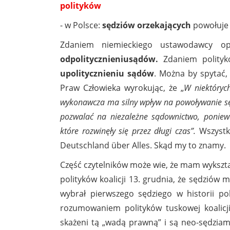
polityków
- w Polsce:
sędziów orzekających
powołuj
Zdaniem niemieckiego ustawodawcy o
odpolitycznieniu
sądów.
Zdaniem politykó
upolitycznieniu sądów
. Można by spytać, 
Praw Człowieka wyrokując, że „
W niektóryc
wykonawcza ma silny wpływ na powoływanie sę
pozwalać na niezależne sądownictwo, poniew
które rozwinęły się przez długi czas”.
Wszystk
Deutschland über Alles. Skąd my to znamy.
Część czytelników może wie, że mam wykształc
polityków koalicji 13. grudnia, że sędziów 
wybrał pierwszego sędziego w historii pol
rozumowaniem polityków tuskowej koalicji
skażeni tą „wadą prawną” i są neo-sędziam