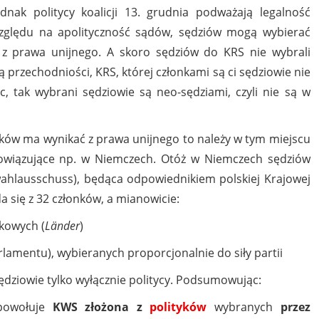
nak politycy koalicji 13. grudnia podważają legalność
względu na apolityczność sądów, sędziów mogą wybierać
 z prawa unijnego. A skoro sędziów do KRS nie wybrali
ą przechodniości, KRS, której członkami są ci sędziowie nie
tak wybrani sędziowie są neo-sędziami, czyli nie są w
yków ma wynikać z prawa unijnego to należy w tym miejscu
owiązujące np. w Niemczech. Otóż w Niemczech sędziów
ahlausschuss), będąca odpowiednikiem polskiej Krajowej
 się z 32 członków, a mianowicie:
zkowych (
Länder
)
lamentu), wybieranych proporcjonalnie do siły partii
sędziowie tylko wyłącznie politycy. Podsumowując:
owołuje
KWS złożona z
polityków
wybranych
przez