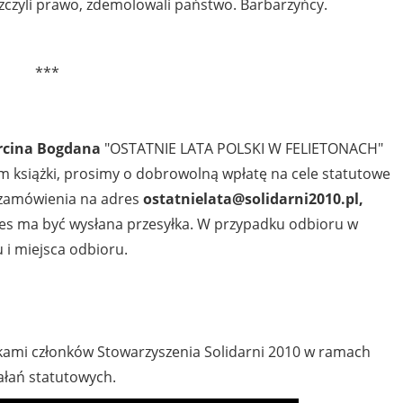
iszczyli prawo, zdemolowali państwo. Barbarzyńcy.
***
cina Bogdana
"OSTATNIE LATA POLSKI W FELIETONACH"
m książki, prosimy o dobrowolną wpłatę na cele statutowe
e zamówienia na adres
ostatnielata@solidarni2010.pl,
res ma być wysłana przesyłka. W przypadku odbioru w
 i miejsca odbioru.
dkami członków Stowarzyszenia Solidarni 2010 w ramach
ałań statutowych.