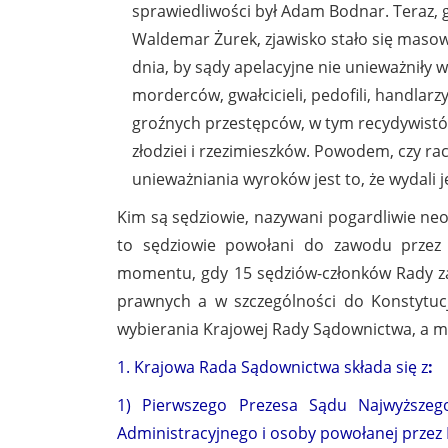
sprawiedliwości był Adam Bodnar. Teraz, 
Waldemar Żurek, zjawisko stało się masow
dnia, by sądy apelacyjne nie unieważniły
morderców, gwałcicieli, pedofili, handlarz
groźnych przestępców, w tym recydywistó
złodziei i rzezimieszków. Powodem, czy ra
unieważniania wyroków jest to, że wydali j
Kim są sędziowie, nazywani pogardliwie neo-
to sędziowie powołani do zawodu przez
momentu, gdy 15 sędziów-członków Rady zac
prawnych a w szczególności do Konstytucji
wybierania Krajowej Rady Sądownictwa, a m
1. Krajowa Rada Sądownictwa składa się z
:
1) Pierwszego Prezesa Sądu Najwyższego
Administracyjnego i osoby powołanej przez 