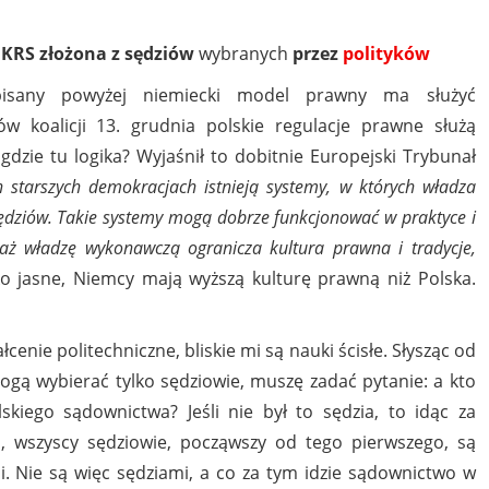
e
KRS złożona z sędziów
wybranych
przez
polityków
pisany powyżej niemiecki model prawny ma służyć
w koalicji 13. grudnia polskie regulacje prawne służą
gdzie tu logika? Wyjaśnił to dobitnie Europejski Trybunał
h starszych demokracjach istnieją systemy, w których władza
dziów. Takie systemy mogą dobrze funkcjonować w praktyce i
aż władzę wykonawczą ogranicza kultura prawna i tradycje,
o jasne, Niemcy mają wyższą kulturę prawną niż Polska.
enie politechniczne, bliskie mi są nauki ścisłe. Słysząc od
mogą wybierać tylko sędziowie, muszę zadać pytanie: a kto
skiego sądownictwa? Jeśli nie był to sędzia, to idąc za
, wszyscy sędziowie, począwszy od tego pierwszego, są
i. Nie są więc sędziami, a co za tym idzie sądownictwo w