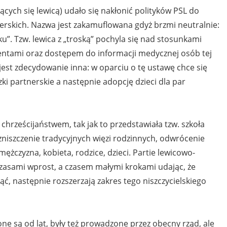
ych się lewicą) udało się nakłonić polityków PSL do
erskich. Nazwa jest zakamuflowana gdyż brzmi neutralnie:
ku”. Tzw. lewica z „troską” pochyla się nad stosunkami
ntami oraz dostępem do informacji medycznej osób tej
 jest zdecydowanie inna: w oparciu o tę ustawę chce się
zki partnerskie a następnie adopcję dzieci dla par
chrześcijaństwem, tak jak to przedstawiała tzw. szkoła
 zniszczenie tradycyjnych więzi rodzinnych, odwrócenie
ężczyzna, kobieta, rodzice, dzieci. Partie lewicowo-
 czasami wprost, a czasem małymi krokami udając, że
nąć, następnie rozszerzają zakres tego niszczycielskiego
e są od lat, były też prowadzone przez obecny rząd, ale