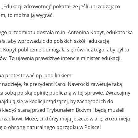
. „Edukacji zdrowotnej” pokazał, że jeśli uprzedzająco
em, to można ją wygrać.
ego przedmiotu dostała m.in. Antonina Kopyt, edukatorka
ła, aby wprowadzić do polskich szkół "edukację
 Kopyt publicznie domagała się również tego, aby był to
w. To ujawnia prawdziwe intencje minister edukacji.
ba protestować np. pod linkiem:
nadzieję, że prezydent Karol Nawrocki zawetuje taką
a sobą polską opinię publiczną w tej sprawie. Zwracajmy
ajdują się w koalicji rządzącej, by zachęcać ich do
e kiedyś staną przed Trybunałem Bożym i będą musieli
rządkowi. Może, ci którzy mają jeszcze wiarę, zrozumieją
się o obronę naturalnego porządku w Polsce!