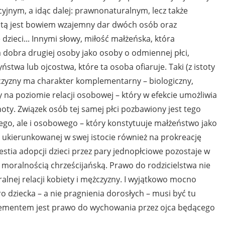
yjnym, a idąc dalej: prawnonaturalnym, lecz także
totą jest bowiem wzajemny dar dwóch osób oraz
zieci... Innymi słowy, miłość małżeńska, która
dobra drugiej osoby jako osoby o odmiennej płci,
stwa lub ojcostwa, które ta osoba ofiaruje. Taki (z istoty
ężczyzny ma charakter komplementarny – biologiczny,
na poziomie relacji osobowej – który w efekcie umożliwia
oty. Związek osób tej samej płci pozbawiony jest tego
nego, ale i osobowego – który konstytuuje małżeństwo jako
i ukierunkowanej w swej istocie również na prokreację
estia adopcji dzieci przez pary jednopłciowe pozostaje w
 moralnością chrześcijańską. Prawo do rodzicielstwa nie
alnej relacji kobiety i mężczyzny. I wyjątkowo mocno
 dziecka – a nie pragnienia dorosłych – musi być tu
lementem jest prawo do wychowania przez ojca będącego