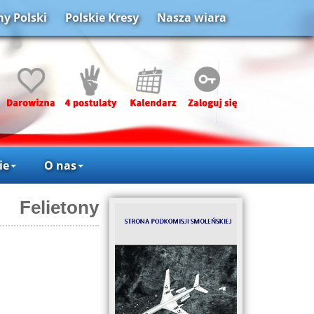
y Polski
Polskie Kresy
Nasza wiara
ie
O nas
Felietony