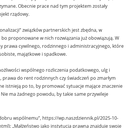
rzymane. Obecnie prace nad tym projektem zostały
ojekt rządowy.
jonalizacji” związków partnerskich jest zbędna, w
– bo proponowane w nich rozwiązania już obowiązują. W
 prawa cywilnego, rodzinnego i administracyjnego, które
osobiste, majątkowe i spadkowe.
możliwości wspólnego rozliczenia podatkowego, ulg i
a, prawa do rent rodzinnych czy świadczeń po zmarłym
alne istnieją po to, by promować sytuacje mające znaczenie
. Nie ma żadnego powodu, by takie same przywileje
dobru wspólnemu”, https://wp.naszdziennik.pl/2025-10-
ml): „Małżeństwo jako instytucja prawna znajduje swoje