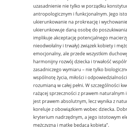
uzasadnienie nie tylko w porządku konstytuc
antropologicznym i funkcjonalnym. Jego is
ukierunkowanie na prokreację i wychowanie d
ukierunkowuje daną osobę do poszukiwania 
implikuje akceptację potencjalnego macierzyń
nieodwołalny i trwały) związek kobiety i m
emocjonalny, ale przede wszystkim duchowy 
harmonijny rozwój dziecka i trwałość wspóln
zasadniczego wymiaru – nie tylko biologicz
wspólnotę życia, miłości i odpowiedzialnośc
rozumianą w całej pełni. W szczególności kw
rażącej sprzeczności z prawem naturalnym i
jest prawem absolutnym, lecz wynika z natur
koreluje z obowiązkiem wobec dziecka. Dobro
kryterium nadrzędnym, a jego istotowym e
mężczyzną i matkę będącą kobietą”.