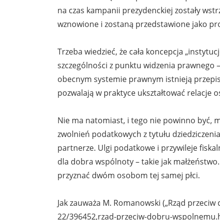
na czas kampanii prezydenckiej zostały wst
wznowione i zostaną przedstawione jako pr
Trzeba wiedzieć, że cała koncepcja „instytuc
szczególności z punktu widzenia prawnego 
obecnym systemie prawnym istnieją przepisy
pozwalają w praktyce ukształtować relacje 
Nie ma natomiast, i tego nie powinno być, 
zwolnień podatkowych z tytułu dziedziczeni
partnerze. Ulgi podatkowe i przywileje fisk
dla dobra wspólnoty – takie jak małżeństwo
przyznać dwóm osobom tej samej płci.
Jak zauważa M. Romanowski („Rząd przeciw 
22/396452,rzad-przeciw-dobru-wspolnemu.ht