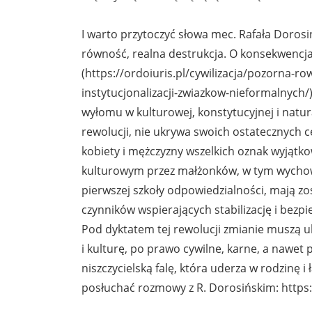
I warto przytoczyć słowa mec. Rafała Doros
równość, realna destrukcja. O konsekwencja
(https://ordoiuris.pl/cywilizacja/pozorna-
instytucjonalizacji-zwiazkow-nieformalnych/)
wyłomu w kulturowej, konstytucyjnej i natura
rewolucji, nie ukrywa swoich ostatecznych 
kobiety i mężczyzny wszelkich oznak wyjątk
kulturowym przez małżonków, w tym wychowa
pierwszej szkoły odpowiedzialności, mają z
czynników wspierających stabilizację i bezp
Pod dyktatem tej rewolucji zmianie muszą ule
i kulturę, po prawo cywilne, karne, a nawe
niszczycielską falę, która uderza w rodzinę 
posłuchać rozmowy z R. Dorosińskim: htt