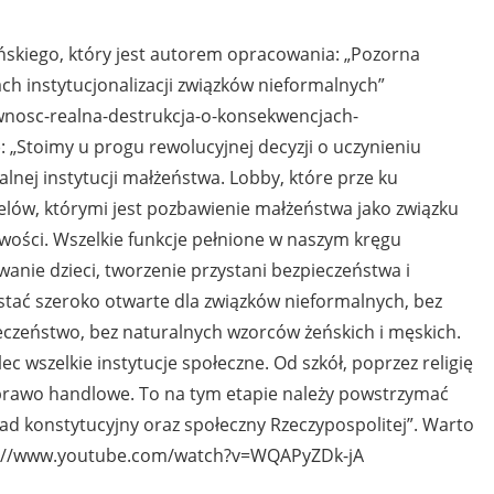
ińskiego, który jest autorem opracowania: „Pozorna
ch instytucjonalizacji związków nieformalnych”
rownosc-realna-destrukcja-o-konsekwencjach-
: „Stoimy u progu rewolucyjnej decyzji o uczynieniu
lnej instytucji małżeństwa. Lobby, które prze ku
celów, którymi jest pozbawienie małżeństwa jako związku
owości. Wszelkie funkcje pełnione w naszym kręgu
nie dzieci, tworzenie przystani bezpieczeństwa i
ostać szeroko otwarte dla związków nieformalnych, bez
ieczeństwo, bez naturalnych wzorców żeńskich i męskich.
c wszelkie instytucje społeczne. Od szkół, poprzez religię
t prawo handlowe. To na tym etapie należy powstrzymać
i ład konstytucyjny oraz społeczny Rzeczypospolitej”. Warto
ps://www.youtube.com/watch?v=WQAPyZDk-jA