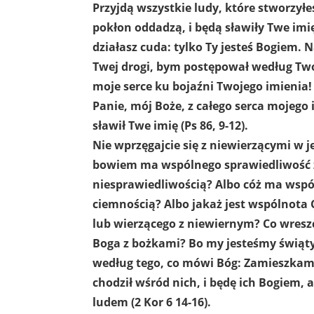
Przyjdą wszystkie ludy, które stworzyłeś
pokłon oddadzą, i będą sławiły Twe imię.
działasz cuda: tylko Ty jesteś Bogiem. 
Twej drogi, bym postępował według Two
moje serce ku bojaźni Twojego imienia! 
Panie, mój Boże, z całego serca mojego 
sławił Twe imię (Ps 86, 9-12).
Nie wprzęgajcie się z niewierzącymi w 
bowiem ma wspólnego sprawiedliwość 
niesprawiedliwością? Albo cóż ma wspó
ciemnością? Albo jakaż jest wspólnota 
lub wierzącego z niewiernym? Co wreszc
Boga z bożkami? Bo my jesteśmy świąty
według tego, co mówi Bóg: Zamieszkam 
chodził wśród nich, i będę ich Bogiem,
ludem (2 Kor 6 14-16).