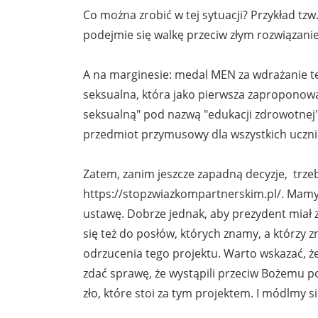
Co można zrobić w tej sytuacji? Przykład tzw
podejmie się walkę przeciw złym rozwiązani
A na marginesie: medal MEN za wdrażanie t
seksualna, która jako pierwsza zaproponowa
seksualną" pod nazwą "edukacji zdrowotnej".
przedmiot przymusowy dla wszystkich ucznió
Zatem, zanim jeszcze zapadną decyzje, trze
https://stopzwiazkompartnerskim.pl/. Mamy 
ustawę. Dobrze jednak, aby prezydent miał z
się też do posłów, których znamy, a którzy zn
odrzucenia tego projektu. Warto wskazać, ż
zdać sprawę, że wystąpili przeciw Bożemu po
zło, które stoi za tym projektem. I módlmy 