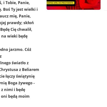
, i Tobie, Panie,
 Boś Ty jest wielki i
Naucz mię, Panie,
jej prawdy; skłoń
Będę Cię chwalił,
i na wieki będę
jedno jarzmo. Cóż
z
lnego światło z
Chrystusa z Beliarem
ie łączy świątynię
nią Boga żywego -
z nimi i będę
 a oni będą moim