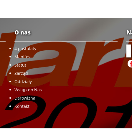
O nas
N
4 postulaty
Manifest
Statut
Zarząd
Oddziały
Wstąp do Nas
Darowizna
Kontakt