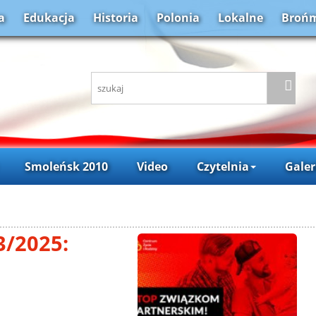
a
Edukacja
Historia
Polonia
Lokalne
Brońm
Smoleńsk 2010
Video
Czytelnia
Galer
3/2025: