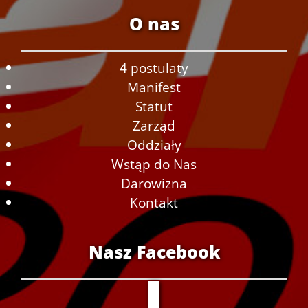
O nas
4 postulaty
Manifest
Statut
Zarząd
Oddziały
Wstąp do Nas
Darowizna
Kontakt
Nasz Facebook