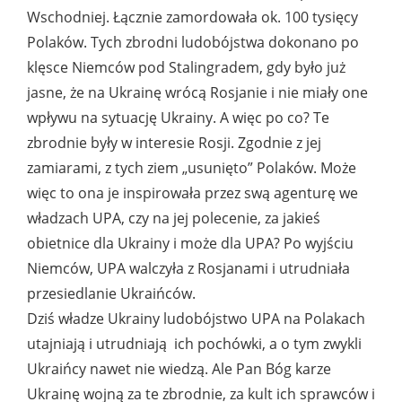
Wschodniej. Łącznie zamordowała ok. 100 tysięcy
Polaków. Tych zbrodni ludobójstwa dokonano po
klęsce Niemców pod Stalingradem, gdy było już
jasne, że na Ukrainę wrócą Rosjanie i nie miały one
wpływu na sytuację Ukrainy. A więc po co? Te
zbrodnie były w interesie Rosji. Zgodnie z jej
zamiarami, z tych ziem „usunięto” Polaków. Może
więc to ona je inspirowała przez swą agenturę we
władzach UPA, czy na jej polecenie, za jakieś
obietnice dla Ukrainy i może dla UPA? Po wyjściu
Niemców, UPA walczyła z Rosjanami i utrudniała
przesiedlanie Ukraińców.
Dziś władze Ukrainy ludobójstwo UPA na Polakach
utajniają i utrudniają ich pochówki, a o tym zwykli
Ukraińcy nawet nie wiedzą. Ale Pan Bóg karze
Ukrainę wojną za te zbrodnie, za kult ich sprawców i