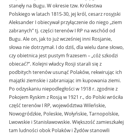
stanęły na Bugu. W okresie tzw. Królestwa
Polskiego w latach 1815-30, jej król, cesarz rosyjski
Aleksander I obiecywał przyłączenie do niego „ziem
zabranych” tj. części terenów I RP na wschód od
Bugu. Ale on, jak to już wcześniej inni Rosjanie,
słowa nie dotrzymał. I do dziś, dla wielu dane słowo,
czy obietnica jest pustym frazesem – „cóż szkodzi
obiecać?”. Kolejni władcy Rosji starali się z
podbitych terenów usunąć Polaków, rekwirując ich
majątki ziemskie i zabraniając im kupowania ziemi.
Po odzyskaniu niepodległości w 1918 r. zgodnie z
Pokojem Ryskim z Rosją w 1921 r., do Polski wróciła
część terenów I RP, województwa Wileńskie,
Nowogródzkie, Poleskie, Wołyńskie, Tarnopolskie,
Lwowskie i Stanisławowskie. Większość zamieszkałej
tam ludności obok Polaków i Żydów stanowili