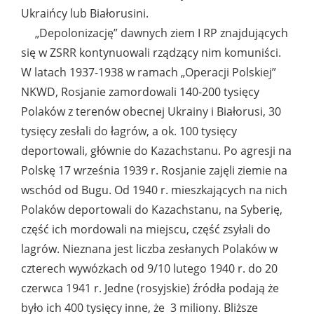
Ukraińcy lub Białorusini.
„Depolonizację” dawnych ziem I RP znajdujących
się w ZSRR kontynuowali rządzący nim komuniści.
W latach 1937-1938 w ramach „Operacji Polskiej”
NKWD, Rosjanie zamordowali 140-200 tysięcy
Polaków z terenów obecnej Ukrainy i Białorusi, 30
tysięcy zesłali do łagrów, a ok. 100 tysięcy
deportowali, głównie do Kazachstanu. Po agresji na
Polskę 17 września 1939 r. Rosjanie zajęli ziemie na
wschód od Bugu. Od 1940 r. mieszkających na nich
Polaków deportowali do Kazachstanu, na Syberię,
część ich mordowali na miejscu, część zsyłali do
lagrów. Nieznana jest liczba zesłanych Polaków w
czterech wywózkach od 9/10 lutego 1940 r. do 20
czerwca 1941 r. Jedne (rosyjskie) źródła podają że
było ich 400 tysięcy inne, że 3 miliony. Bliższe