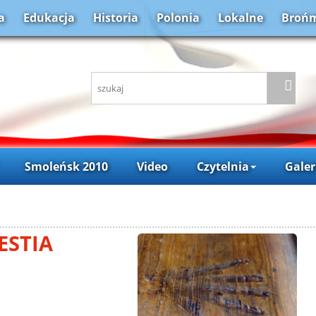
a
Edukacja
Historia
Polonia
Lokalne
Brońm
Smoleńsk 2010
Video
Czytelnia
Galer
ESTIA