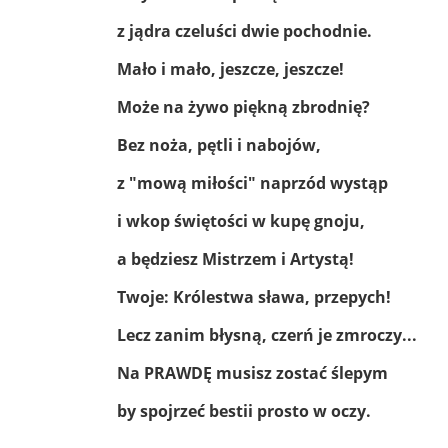
z jądra czeluści dwie pochodnie.
Mało i mało, jeszcze, jeszcze!
Może na żywo piękną zbrodnię?
Bez noża, pętli i nabojów,
z "mową miłości" naprzód wystąp
i wkop świętości w kupę gnoju,
a będziesz Mistrzem i Artystą!
Twoje: Królestwa sława, przepych!
Lecz zanim błysną, czerń je zmroczy...
Na PRAWDĘ musisz zostać ślepym
by spojrzeć bestii prosto w oczy.