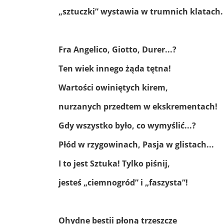
„sztuczki” wystawia w trumnich klatach.
Fra Angelico, Giotto, Durer...?
Ten wiek innego żąda tętna!
Wartości owiniętych kirem,
nurzanych przedtem w ekskrementach!
Gdy wszystko było, co wymyślić...?
Płód w rzygowinach, Pasja w glistach...
I to jest Sztuka! Tylko piśnij,
jesteś „ciemnogród” i „faszysta”!
Ohydne bestii płoną trzeszcze