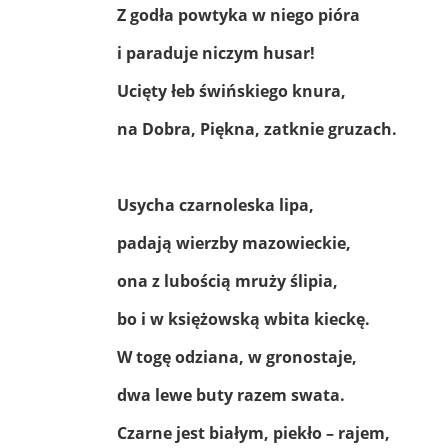
Z godła powtyka w niego pióra
i paraduje niczym husar!
Ucięty łeb świńskiego knura,
na Dobra, Piękna, zatknie gruzach.
Usycha czarnoleska lipa,
padają wierzby mazowieckie,
ona z lubością mruży ślipia,
bo i w księżowską wbita kieckę.
W togę odziana, w gronostaje,
dwa lewe buty razem swata.
Czarne jest białym, piekło – rajem,