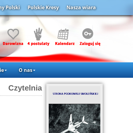
y Polski
Polskie Kresy
Nasza wiara
ie
O nas
Czytelnia