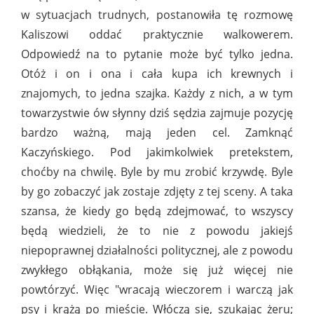
w sytuacjach trudnych, postanowiła tę rozmowę
Kaliszowi oddać praktycznie walkowerem.
Odpowiedź na to pytanie może być tylko jedna.
Otóż i on i ona i cała kupa ich krewnych i
znajomych, to jedna szajka. Każdy z nich, a w tym
towarzystwie ów słynny dziś sędzia zajmuje pozycję
bardzo ważną, mają jeden cel. Zamknąć
Kaczyńskiego. Pod jakimkolwiek pretekstem,
choćby na chwilę. Byle by mu zrobić krzywdę. Byle
by go zobaczyć jak zostaje zdjęty z tej sceny. A taka
szansa, że kiedy go będą zdejmować, to wszyscy
będą wiedzieli, że to nie z powodu jakiejś
niepoprawnej działalności politycznej, ale z powodu
zwykłego obłąkania, może się już więcej nie
powtórzyć. Więc "wracają wieczorem i warczą jak
psy i krążą po mieście. Włóczą się, szukając żeru;