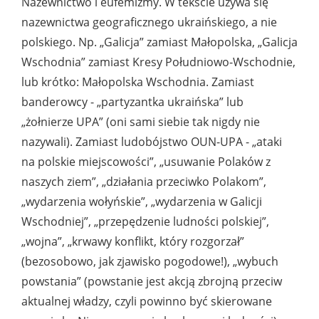
Nazewnictwo i eufemizmy. W tekście używa się
nazewnictwa geograficznego ukraińskiego, a nie
polskiego. Np. „Galicja” zamiast Małopolska, „Galicja
Wschodnia” zamiast Kresy Południowo-Wschodnie,
lub krótko: Małopolska Wschodnia. Zamiast
banderowcy - „partyzantka ukraińska” lub
„żołnierze UPA” (oni sami siebie tak nigdy nie
nazywali). Zamiast ludobójstwo OUN-UPA - „ataki
na polskie miejscowości”, „usuwanie Polaków z
naszych ziem”, „działania przeciwko Polakom”,
„wydarzenia wołyńskie”, „wydarzenia w Galicji
Wschodniej”, „przepędzenie ludności polskiej”,
„wojna”, „krwawy konflikt, który rozgorzał”
(bezosobowo, jak zjawisko pogodowe!), „wybuch
powstania” (powstanie jest akcją zbrojną przeciw
aktualnej władzy, czyli powinno być skierowane