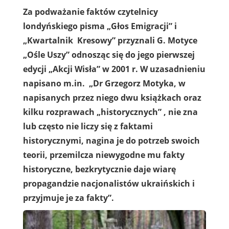
Za podważanie faktów czytelnicy
londyńskiego pisma „Głos Emigracji” i
„Kwartalnik Kresowy” przyznali G. Motyce
„Ośle Uszy” odnosząc się do jego pierwszej
edycji „Akcji Wisła” w 2001 r. W uzasadnieniu
napisano m.in. „Dr Grzegorz Motyka, w
napisanych przez niego dwu książkach oraz
kilku rozprawach „historycznych” , nie zna
lub często nie liczy się z faktami
historycznymi, nagina je do potrzeb swoich
teorii, przemilcza niewygodne mu fakty
historyczne, bezkrytycznie daje wiarę
propagandzie nacjonalistów ukraińskich i
przyjmuje je za fakty”.