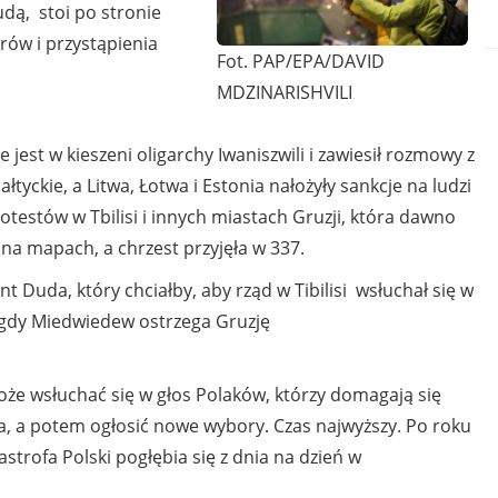
ą, stoi po stronie
ów i przystąpienia
Fot. PAP/EPA/DAVID
MDZINARISHVILI
jest w kieszeni oligarchy Iwaniszwili i zawiesił rozmowy z
ałtyckie, a Litwa, Łotwa i Estonia nałożyły sankcje na ludzi
otestów w Tbilisi i innych miastach Gruzji, która dawno
na mapach, a chrzest przyjęła w 337.
nt Duda, który chciałby, aby rząd w Tibilisi wsłuchał się w
, gdy Miedwiedew ostrzega Gruzję
że wsłuchać się w głos Polaków, którzy domagają się
a, a potem ogłosić nowe wybory. Czas najwyższy. Po roku
astrofa Polski pogłębia się z dnia na dzień w