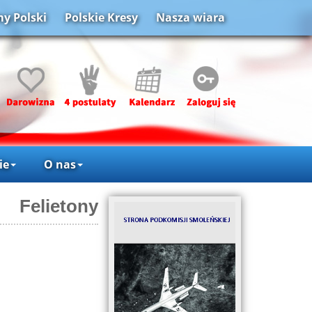
y Polski
Polskie Kresy
Nasza wiara
ie
O nas
Felietony