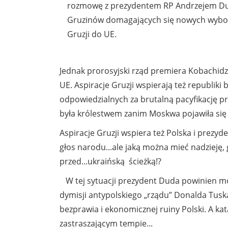
rozmowę z prezydentem RP Andrzejem Dud
Gruzinów domagających się nowych wybor
Gruzji do UE.
Jednak prorosyjski rząd premiera Kobachidze 
UE. Aspiracje Gruzji wspierają też republiki b
odpowiedzialnych za brutalną pacyfikację pr
była królestwem zanim Moskwa pojawiła się 
Aspiracje Gruzji wspiera też Polska i prezyde
głos narodu...ale jaką można mieć nadzieję
przed...ukraińską ścieżką!?
W tej sytuacji prezydent Duda powinien mo
dymisji antypolskiego „rządu” Donalda Tusk
bezprawia i ekonomicznej ruiny Polski. A kat
zastraszającym tempie...