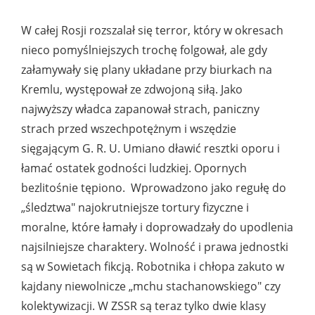
W całej Rosji rozszalał się terror, który w okresach
nieco pomyślniejszych trochę folgował, ale gdy
załamywały się plany układane przy biurkach na
Kremlu, występował ze zdwojoną siłą. Jako
najwyższy władca zapanował strach, paniczny
strach przed wszechpotężnym i wszędzie
sięgającym G. R. U. Umiano dławić resztki oporu i
łamać ostatek godności ludzkiej. Opornych
bezlitośnie tępiono. Wprowadzono jako regułę do
„śledztwa" najokrutniejsze tortury fizyczne i
moralne, które łamały i doprowadzały do upodlenia
najsilniejsze charaktery. Wolność i prawa jednostki
są w Sowietach fikcją. Robotnika i chłopa zakuto w
kajdany niewolnicze „mchu stachanowskiego" czy
kolektywizacji. W ZSSR są teraz tylko dwie klasy