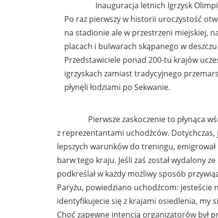
Inauguracja letnich Igrzysk Olimpijs
Po raz pierwszy w historii uroczystość otw
na stadionie ale w przestrzeni miejskiej, n
placach i bulwarach skąpanego w deszczu
Przedstawiciele ponad 200-tu krajów ucze
igrzyskach zamiast tradycyjnego przemars
płynęli łodziami po Sekwanie.
Pierwsze zaskoczenie to płynąca wśród n
z reprezentantami uchodźców. Dotychczas, je
lepszych warunków do treningu, emigrował d
barw tego kraju. Jeśli zaś został wydalony z
podkreślał w każdy możliwy sposób przywią
Paryżu, powiedziano uchodźcom: jesteście ni
identyfikujecie się z krajami osiedlenia, my 
Choć zapewne intencją organizatorów był prz