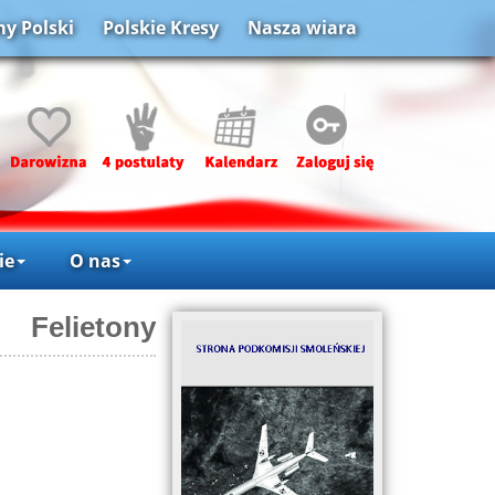
y Polski
Polskie Kresy
Nasza wiara
ie
O nas
Felietony