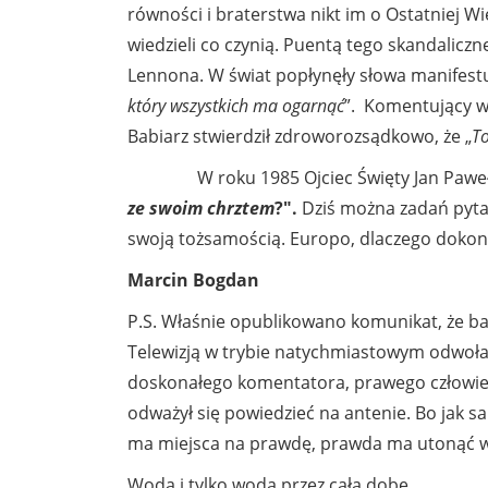
równości i braterstwa nikt im o Ostatniej W
wiedzieli co czynią. Puentą tego skandalic
Lennona. W świat popłynęły słowa manifestu
który wszystkich ma ogarnąć
”. Komentujący w
Babiarz stwierdził zdroworozsądkowo, że „
To
W roku 1985 Ojciec Święty Jan Paweł I
ze swoim chrztem
?".
Dziś można zadań pytani
swoją tożsamością. Europo, dlaczego dokon
Marcin Bogdan
P.S. Właśnie opublikowano komunikat, że ba
Telewizją w trybie natychmiastowym odwołal
doskonałego komentatora, prawego człowieka
odważył się powiedzieć na antenie. Bo jak sa
ma miejsca na prawdę, prawda ma utonąć w w
Woda i tylko woda przez całą dobę.