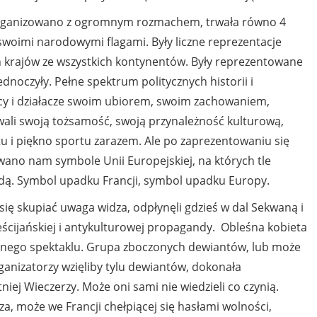
anizowano z ogromnym rozmachem, trwała równo 4
swoimi narodowymi flagami. Były liczne reprezentacje
h krajów ze wszystkich kontynentów. Były reprezentowane
zjednoczyły. Pełne spektrum politycznych historii i
y i działacze swoim ubiorem, swoim zachowaniem,
ali swoją tożsamość, swoją przynależność kulturową,
rtu i piękno sportu zarazem. Ale po zaprezentowaniu się
wano nam symbole Unii Europejskiej, na których tle
rodą. Symbol upadku Francji, symbol upadku Europy.
upiać uwaga widza, odpłynęli gdzieś w dal Sekwaną i
ześcijańskiej i antykulturowej propagandy. Obleśna kobieta
arnego spektaklu. Grupa zboczonych dewiantów, lub może
anizatorzy wzięliby tylu dewiantów, dokonała
niej Wieczerzy. Może oni sami nie wiedzieli co czynią.
a, może we Francji chełpiącej się hasłami wolności,