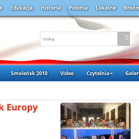
a
Edukacja
Historia
Polonia
Lokalne
Brońm
Smoleńsk 2010
Video
Czytelnia
Galer
k Europy