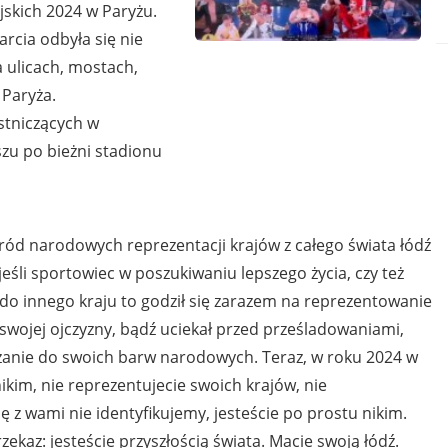
kich 2024 w Paryżu.
arcia odbyła się nie
a ulicach, mostach,
 Paryża.
stniczących w
zu po bieżni stadionu
arodowych reprezentacji krajów z całego świata łódź
śli sportowiec w poszukiwaniu lepszego życia, czy też
o innego kraju to godził się zarazem na reprezentowanie
e swojej ojczyzny, bądź uciekał przed prześladowaniami,
zanie do swoich barw narodowych. Teraz, w roku 2024 w
kim, nie reprezentujecie swoich krajów, nie
się z wami nie identyfikujemy, jesteście po prostu nikim.
ekaz: jesteście przyszłością świata. Macie swoją łódź.