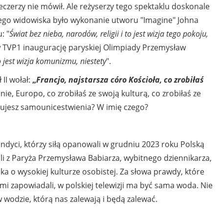
ieczerzy nie mówił. Ale reżyserzy tego spektaklu doskonale
znego widowiska było wykonanie utworu "Imagine" Johna
: "
Świat bez nieba, narodów, religii i to jest wizja tego pokoju,
 TVP1 inaugurację paryskiej Olimpiady Przemysław
 jest wizja komunizmu, niestety
".
I wołał:
„
Francjo, najstarsza córo Kościoła, co zrobiłaś
e, Europo, co zrobiłaś ze swoją kulturą, co zrobiłaś ze
ujesz samounicestwienia? W imię czego?
ndyci, którzy siłą opanowali w grudniu 2023 roku Polską
i z Paryża Przemysława Babiarza, wybitnego dziennikarza,
 o wysokiej kulturze osobistej. Za słowa prawdy, które
mi zapowiadali, w polskiej telewizji ma być sama woda. Nie
odzie, którą nas zalewają i będą zalewać.