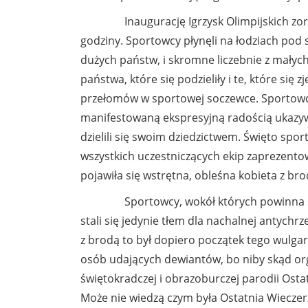
Inaugurację Igrzysk Olimpijskich zorg
godziny. Sportowcy płynęli na łodziach pod 
dużych państw, i skromne liczebnie z małyc
państwa, które się podzieliły i te, które się 
przełomów w sportowej soczewce. Sportowc
manifestowaną ekspresyjną radością ukazyw
dzielili się swoim dziedzictwem. Święto spo
wszystkich uczestniczących ekip zaprezento
pojawiła się wstrętna, obleśna kobieta z b
Sportowcy, wokół których powinna się sk
stali się jedynie tłem dla nachalnej antychr
z brodą to był dopiero początek tego wulg
osób udających dewiantów, bo niby skąd org
świętokradczej i obrazoburczej parodii Ostat
Może nie wiedzą czym była Ostatnia Wieczerz