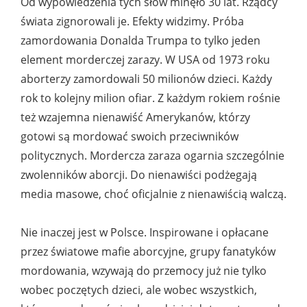
Od wypowiedzenia tych słów minęło 30 lat. Rządcy
świata zignorowali je. Efekty widzimy. Próba
zamordowania Donalda Trumpa to tylko jeden
element morderczej zarazy. W USA od 1973 roku
aborterzy zamordowali 50 milionów dzieci. Każdy
rok to kolejny milion ofiar. Z każdym rokiem rośnie
też wzajemna nienawiść Amerykanów, którzy
gotowi są mordować swoich przeciwników
politycznych. Mordercza zaraza ogarnia szczególnie
zwolenników aborcji. Do nienawiści podżegają
media masowe, choć oficjalnie z nienawiścią walczą.
Nie inaczej jest w Polsce. Inspirowane i opłacane
przez światowe mafie aborcyjne, grupy fanatyków
mordowania, wzywają do przemocy już nie tylko
wobec poczętych dzieci, ale wobec wszystkich,