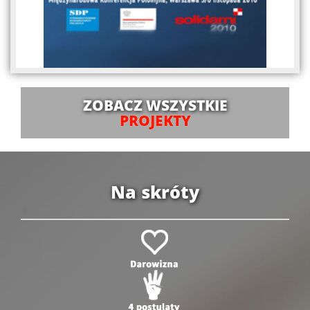
ZOBACZ WSZYSTKIE
PROJEKTY
Na skróty