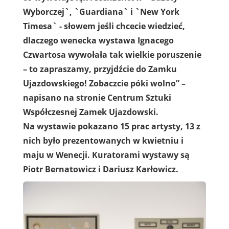
Wyborczej`, `Guardiana` i `New York
Timesa` - słowem jeśli chcecie wiedzieć,
dlaczego wenecka wystawa Ignacego
Czwartosa wywołała tak wielkie poruszenie
– to zapraszamy, przyjdźcie do Zamku
Ujazdowskiego! Zobaczcie póki wolno” –
napisano na stronie Centrum Sztuki
Współczesnej Zamek Ujazdowski.
Na wystawie pokazano 15 prac artysty, 13 z
nich było prezentowanych w kwietniu i
maju w Wenecji. Kuratorami wystawy są
Piotr Bernatowicz i Dariusz Karłowicz.