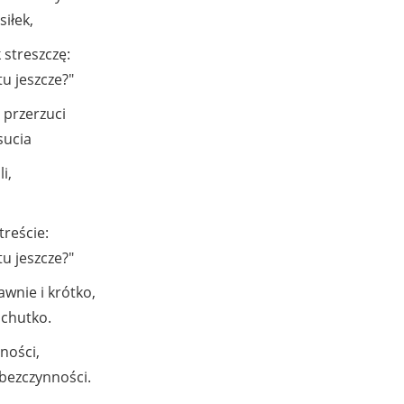
siłek,
 streszczę:
tu jeszcze?"
 przerzuci
sucia
i,
reście:
tu jeszcze?"
awnie i krótko,
ichutko.
ności,
 bezczynności.