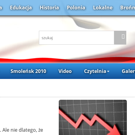
a
Edukacja
Historia
Polonia
Lokalne
Brońm
Smoleńsk 2010
Video
Czytelnia
Galer
 Ale nie dlatego, że