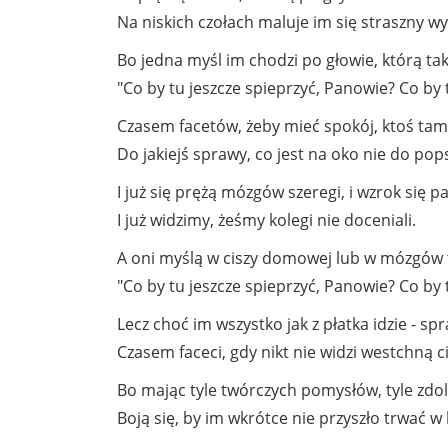
Na niskich czołach maluje im się straszny wy
Bo jedna myśl im chodzi po głowie, którą tak
"Co by tu jeszcze spieprzyć, Panowie? Co by 
Czasem facetów, żeby mieć spokój, ktoś tam
Do jakiejś sprawy, co jest na oko nie do pop
I już się prężą mózgów szeregi, i wzrok się pal
I już widzimy, żeśmy kolegi nie doceniali.
A oni myślą w ciszy domowej lub w mózgów t
"Co by tu jeszcze spieprzyć, Panowie? Co by 
Lecz choć im wszystko jak z płatka idzie - spr
Czasem faceci, gdy nikt nie widzi westchną c
Bo mając tyle twórczych pomysłów, tyle zdol
Boją się, by im wkrótce nie przyszło trwać w