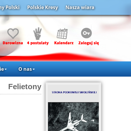
y Polski
Polskie Kresy
Nasza wiara
ie
O nas
Felietony