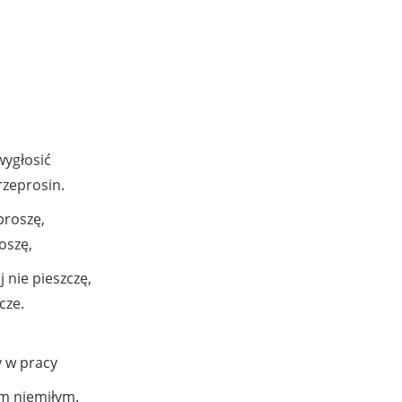
wygłosić
rzeprosin.
proszę,
łoszę,
 nie pieszczę,
cze.
y w pracy
em niemiłym.