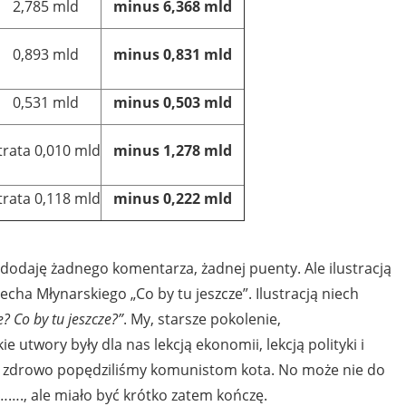
2,785 mld
minus 6,368 mld
0,893 mld
minus 0,831 mld
0,531 mld
minus 0,503 mld
trata 0,010 mld
minus 1,278 mld
trata 0,118 mld
minus 0,222 mld
 dodaję żadnego komentarza, żadnej puenty. Ale ilustracją
cha Młynarskiego „Co by tu jeszcze”. Ilustracją niech
? Co by tu jeszcze?”
. My, starsze pokolenie,
 utwory były dla nas lekcją ekonomii, lekcją polityki i
m zdrowo popędziliśmy komunistom kota. No może nie do
……., ale miało być krótko zatem kończę.