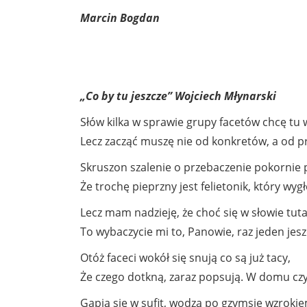
Marcin Bogdan
„Co by tu jeszcze” Wojciech Młynarski
Słów kilka w sprawie grupy facetów chcę tu 
Lecz zacząć muszę nie od konkretów, a od p
Skruszon szalenie o przebaczenie pokornie 
Że trochę pieprzny jest felietonik, który wyg
Lecz mam nadzieję, że choć się w słowie tutaj
To wybaczycie mi to, Panowie, raz jeden jesz
Otóż faceci wokół się snują co są już tacy,
Że czego dotkną, zaraz popsują. W domu cz
Gapią się w sufit, wodzą po gzymsie wzroki