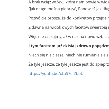
A brak wciąż wróżki, która nam powie w widz
"Jak długo można pieprzyć, Panowie? Jak dług
Pozwólcie proszę, że do konkretów przejdę 
Z dawna na widok owych facetów świerzbią 
Więc nie czekajmy, aż w nas na nowo wzbier
I tym facetom już dzisiaj zdrowo popędź
Niech się nie cieszą, niech nie rumienią się 
Że tyle jeszcze, że tyle jeszcze jest do spiepr
https://youtu.be/xLaS7efZboU