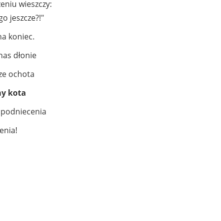
eniu wieszczy:
o jeszcze?!"
na koniec.
nas dłonie
ze ochota
my kota
z podniecenia
zenia!