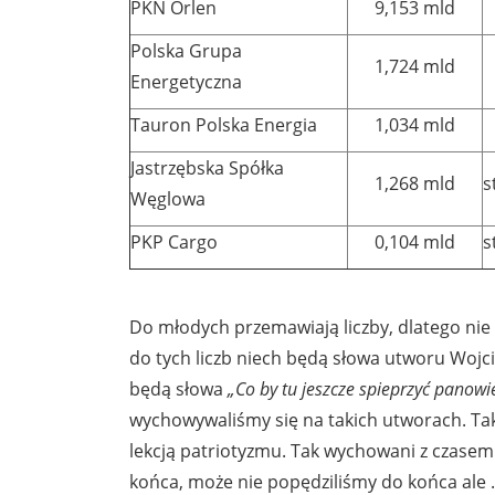
PKN Orlen
9,153 mld
Polska Grupa
1,724 mld
Energetyczna
Tauron Polska Energia
1,034 mld
Jastrzębska Spółka
1,268 mld
s
Węglowa
PKP Cargo
0,104 mld
s
Do młodych przemawiają liczby, dlatego nie
do tych liczb niech będą słowa utworu Wojcie
będą słowa
„Co by tu jeszcze spieprzyć panowie
wychowywaliśmy się na takich utworach. Takie
lekcją patriotyzmu. Tak wychowani z czase
końca, może nie popędziliśmy do końca ale 