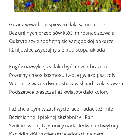
Gdzież wywołane śpiewem łąki są umajone
Bez unijnych przepisów któż im rosnąć zezwala
Odkryte szyje zbóż gną się w głębokiej pokorze
I żmijowiec zwyczajny się pod stopą układa
Kogóż nazwyklejsza łąka być może obrazem
Pozorny chaos kosmosu i złote gwiazd pszczoły
Wieniec z ważek dwunastu zawisł nad czoła stawem
Podszewce płaszcza ileż kwiatów dało kolory
I aż chciałbym w zachwycie łące nadać też imię
Bezimiennej i pięknej służebnicy i Pani
Szukam w niej tajemnicy nadal ledwie uchwytnej
Kadzidło ziół rozcieram w adoracji palcami