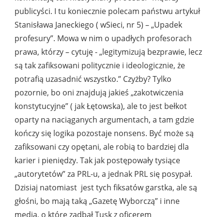
publicyści. I tu koniecznie polecam państwu artykuł
Stanisława Janeckiego ( wSieci, nr 5) – „Upadek
profesury”. Mowa w nim o upadłych profesorach
prawa, którzy – cytuję - „legitymizują bezprawie, lecz
są tak zafiksowani politycznie i ideologicznie, że
potrafią uzasadnić wszystko.” Czyżby? Tylko
pozornie, bo oni znajdują jakieś „zakotwiczenia
konstytucyjne” ( jak Łętowska), ale to jest bełkot
oparty na naciąganych argumentach, a tam gdzie
kończy się logika pozostaje nonsens. Być może są
zafiksowani czy opętani, ale robią to bardziej dla
karier i pieniędzy. Tak jak postępowały tysiące
„autorytetów” za PRL-u, a jednak PRL się posypał.
Dzisiaj natomiast jest tych fiksatów garstka, ale są
głośni, bo mają taką „Gazetę Wyborczą” i inne
media, o które zadbał Tusk z oficerem