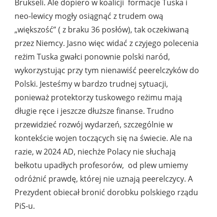
Brukseli. Ale dopiero w koalicji formacje Tuska i
neo-lewicy mogły osiągnąć z trudem ową
„większość” ( z braku 36 posłów), tak oczekiwaną
przez Niemcy. Jasno więc widać z czyjego polecenia
reżim Tuska gwałci ponownie polski naród,
wykorzystując przy tym nienawiść peerelczyków do
Polski. Jesteśmy w bardzo trudnej sytuacji,
ponieważ protektorzy tuskowego reżimu mają
długie ręce i jeszcze dłuższe finanse. Trudno
przewidzieć rozwój wydarzeń, szczególnie w
kontekście wojen toczących się na świecie. Ale na
razie, w 2024 AD, niechże Polacy nie słuchają
bełkotu upadłych profesorów, od plew umiemy
odróżnić prawdę, której nie uznają peerelczycy. A
Prezydent obiecał bronić dorobku polskiego rządu
PiS-u.