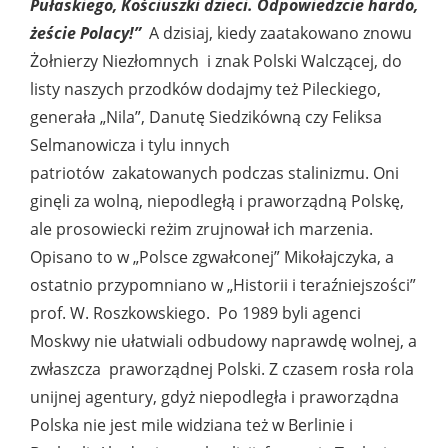
Pułaskiego, Kościuszki dzieci. Odpowiedzcie hardo,
żeście Polacy!”
A dzisiaj, kiedy zaatakowano znowu
Żołnierzy Niezłomnych i znak Polski Walczącej, do
listy naszych przodków dodajmy też Pileckiego,
generała „Nila”, Danutę Siedzikówną czy Feliksa
Selmanowicza i tylu innych
patriotów zakatowanych podczas stalinizmu. Oni
ginęli za wolną, niepodległą i praworządną Polskę,
ale prosowiecki reżim zrujnował ich marzenia.
Opisano to w „Polsce zgwałconej” Mikołajczyka, a
ostatnio przypomniano w „Historii i teraźniejszości”
prof. W. Roszkowskiego. Po 1989 byli agenci
Moskwy nie ułatwiali odbudowy naprawdę wolnej, a
zwłaszcza praworządnej Polski. Z czasem rosła rola
unijnej agentury, gdyż niepodległa i praworządna
Polska nie jest mile widziana też w Berlinie i