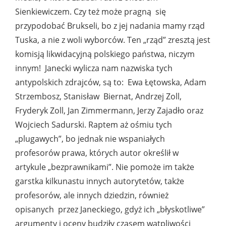
Sienkiewiczem. Czy też może pragną się
przypodobać Brukseli, bo z jej nadania mamy rząd
Tuska, a nie z woli wyborców. Ten „rząd” zresztą jest
komisją likwidacyjną polskiego państwa, niczym
innym! Janecki wylicza nam nazwiska tych
antypolskich zdrajców, są to: Ewa Łętowska, Adam
Strzembosz, Stanisław Biernat, Andrzej Zoll,
Fryderyk Zoll, Jan Zimmermann, Jerzy Zajadło oraz
Wojciech Sadurski. Raptem aż ośmiu tych
„plugawych”, bo jednak nie wspaniałych
profesorów prawa, których autor określił w
artykule „bezprawnikami”. Nie pomoże im także
garstka kilkunastu innych autorytetów, także
profesorów, ale innych dziedzin, również
opisanych przez Janeckiego, gdyż ich „błyskotliwe”
argumenty i oceny budziły czasem wątpliwości