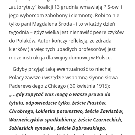
„autorytety” koalicji 13 grudnia wmawiają PiS-owi i
jego wyborcom zabobony i ciemnotę. Robi to nie
tylko pani Magdalena Środa - i to w każdy dzień
tygodnia – gdyż wielka jest nienawiść peerelczyków
do Polaków. Autor kończy refleksją, że zdrada
klerków ( a więc tych upadłych profesorów) jest
może instrukcją dla wojny domowej w Polsce.
Gdyby przyjąć taką ewentualność to niechaj
Polacy zawsze i wszędzie wspomną słynne słowa
Paderewskiego z Chicago ( 30 kwietnia 1915):
„...gdy zapytać was mogą o wasze prawa do
tytułu, odpowiedzcie tylko, żeście Piastów,
Chrobrego, Łokietka potomstwo, żeście Zawiszów,
Warneńczyków spadkobiercy, żeście Czarneckich,
Sobieskich synowie , żeście Dąbrowskiego,