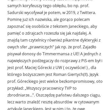
samych koryfeuszy tego obłędu, bo np. prof.
Sadurski wycofywał je potem, w 2019, z Twittera.
Pominę już ich nazwiska, ale gorąco polecam
zapoznać się osobiście z tekstem Janeckiego, aby
pamięć o zdrajcach rozeszła się jak najdalej. A
znajdą tam czytelnicy również pikantne dykteryjki z
owych sfer „prawniczych” jak np. że prof. Zajadło
pisywał donosy do Timmermansa z UE! A jednych z
największych podżegaczy do rozprawy z PiS-em był i
jest prof. Maciej Górecki z UW ( oczywiście! ) , dla
którego bożyszczem jest Roman Giertych(I!). Język
prof. Góreckiego jest wielce bezkompromisowy, oto
przykład: „Wszyscy pracownicy TVP to
zbrodniarze...”. Oszczędzę państwu dalszego ciągu,
lecz warto znaleźć resztę absurdów w cytowanym
artykule Janeckiego. Jest w nim i to, że owe