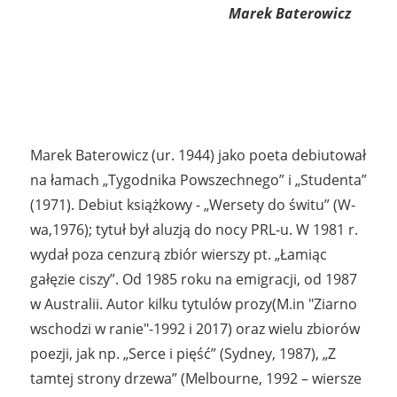
Marek Baterowicz
Marek Baterowicz (ur. 1944) jako poeta debiutował
na łamach „Tygodnika Powszechnego” i „Studenta”
(1971). Debiut książkowy - „Wersety do świtu” (W-
wa,1976); tytuł był aluzją do nocy PRL-u. W 1981 r.
wydał poza cenzurą zbiór wierszy pt. „Łamiąc
gałęzie ciszy”. Od 1985 roku na emigracji, od 1987
w Australii. Autor kilku tytulów prozy(M.in "Ziarno
wschodzi w ranie"-1992 i 2017) oraz wielu zbiorów
poezji, jak np. „Serce i pięść” (Sydney, 1987), „Z
tamtej strony drzewa” (Melbourne, 1992 – wiersze