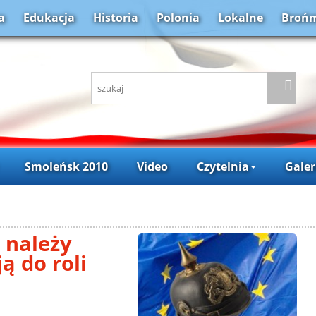
a
Edukacja
Historia
Polonia
Lokalne
Brońm
Smoleńsk 2010
Video
Czytelnia
Galer
 należy
ą do roli