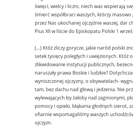
święci, wielcy i liczni, niech was wspierają
śmierć współbraci waszych, którzy masowo gin
przez Nas ukochanej ojczyźnie waszej, dar ch
Pius XII w liście do Episkopatu Polski 1 wrz
(…) Któż zliczy gorycze, jakie naród polski z
setek tysięcy poległych i uwięzionych. Któż o
zlikwidowanie instytucji publicznych, bezec
naruszały prawa Boskie i ludzkie? Dotychcza
wyniszczonej ojczyzny, o obywatelach- wygna
tam, bez dachu nad głową i jedzenia. Nie pr
wylewających łzy żałoby nad zaginionymi, pł
pomocy i opieki, błąkania głodnych sierot, 
ofiarnie wspomagaliśmy waszych uchodźców, 
ojczyzn.