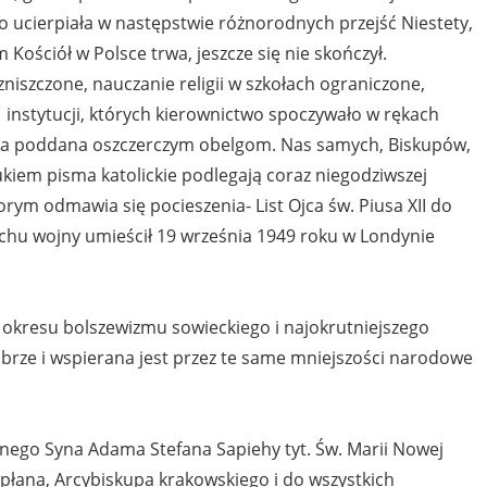
o ucierpiała w następstwie różnorodnych przejść Niestety,
Kościół w Polsce trwa, jeszcze się nie skończył.
zniszczone, nauczanie religii w szkołach ograniczone,
instytucji, których kierownictwo spoczywało w rękach
icka poddana oszczerczym obelgom. Nas samych, Biskupów,
iem pisma katolickie podlegają coraz niegodziwszej
rym odmawia się pocieszenia- List Ojca św. Piusa XII do
uchu wojny umieścił 19 września 1949 roku w Londynie
 okresu bolszewizmu sowieckiego i najokrutniejszego
brze i wspierana jest przez te same mniejszości narodowe
hanego Syna Adama Stefana Sapiehy tyt. Św. Marii Nowej
płana, Arcybiskupa krakowskiego i do wszystkich