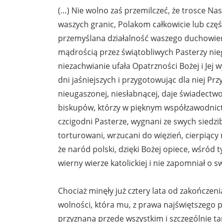
(…) Nie wolno zaś przemilczeć, że trosce Na
waszych granic, Polakom całkowicie lub czę
przemyślana działalność waszego duchowieńs
mądrością przez świątobliwych Pasterzy nie
niezachwianie ufała Opatrzności Bożej i Jej
dni jaśniejszych i przygotowując dla niej Prz
nieugaszonej, niesłabnącej, daje świadectw
biskupów, którzy w pięknym współzawodnictwi
czcigodni Pasterze, wygnani ze swych siedzib
torturowani, wrzucani do więzień, cierpiący
że naród polski, dzięki Bożej opiece, wśród 
wierny wierze katolickiej i nie zapomniał o 
Chociaż minęły już cztery lata od zakończeni
wolności, która mu, z prawa najświętszego 
przyznana przede wszystkim i szczególnie 