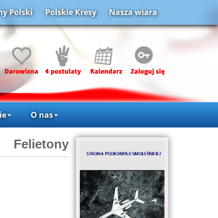
y Polski
Polskie Kresy
Nasza wiara
ie
O nas
Felietony