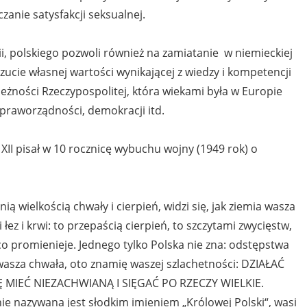
zanie satysfakcji seksualnej.
orii, polskiego pozwoli również na zamiatanie w niemieckiej
ucie własnej wartości wynikającej z wiedzy i kompetencji
eżności Rzeczypospolitej, która wiekami była w Europie
 praworządności, demokracji itd.
II pisał w 10 rocznicę wybuchu wojny (1949 rok) o
nią wielkością chwały i cierpień, widzi się, jak ziemia wasza
z i krwi: to przepaścią cierpień, to szczytami zwycięstw,
 promienieje. Jednego tylko Polska nie zna: odstępstwa
t wasza chwała, oto znamię waszej szlachetności: DZIAŁAĆ
 MIEĆ NIEZACHWIANĄ I SIĘGAĆ PO RZECZY WIELKIE.
ie nazywana jest słodkim imieniem „Królowej Polski“, wasi