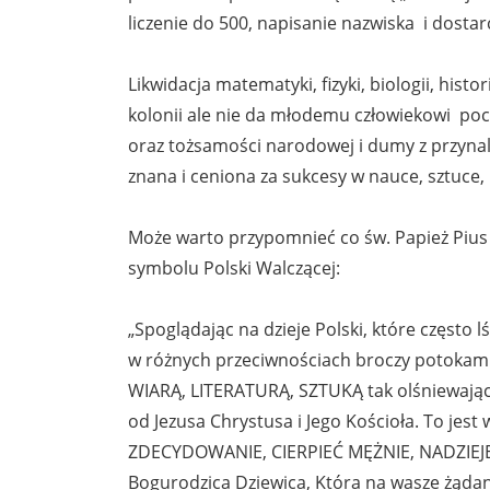
liczenie do 500, napisanie nazwiska i dostarc
Likwidacja matematyki, fizyki, biologii, hist
kolonii ale nie da młodemu człowiekowi pocz
oraz tożsamości narodowej i dumy z przynal
znana i ceniona za sukcesy w nauce, sztuce,
Może warto przypomnieć co św. Papież Pius X
symbolu Polski Walczącej:
„Spoglądając na dzieje Polski, które często lś
w różnych przeciwnościach broczy potokami łe
WIARĄ, LITERATURĄ, SZTUKĄ tak olśniewająco
od Jezusa Chrystusa i Jego Kościoła. To jes
ZDECYDOWANIE, CIERPIEĆ MĘŻNIE, NADZIEJĘ
Bogurodzica Dziewica, Która na wasze żądan