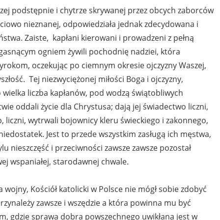
szej podstępnie i chytrze skrywanej przez obcych zaborców
ściowo nieznanej, odpowiedziała jednak zdecydowana i
twa. Zaiste, kapłani kierowani i prowadzeni z pełną
gasnącym ogniem żywili pochodnię nadziei, która
 wyrokom, oczekując po ciemnym okresie ojczyzny Waszej,
yszłość. Tej niezwyciężonej miłości Boga i ojczyzny,
o wielka liczba kapłanów, pod wodzą świątobliwych
e oddali życie dla Chrystusa; dają jej świadectwo liczni,
, liczni, wytrwali bojownicy kleru świeckiego i zakonnego,
 niedostatek. Jest to przede wszystkim zasługą ich męstwa,
tylu nieszczęść i przeciwności zawsze zawsze pozostał
swej wspaniałej, starodawnej chwale.
a wojny, Kościół katolicki w Polsce nie mógł sobie zdobyć
przynależy zawsze i wszędzie a która powinna mu być
tam, gdzie sprawa dobra powszechnego uwikłana jest w