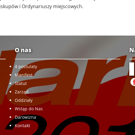
Biskupów i Ordynariuszy miejscowych.
O nas
N
4 postulaty
Manifest
Statut
Zarząd
Oddziały
Wstąp do Nas
Darowizna
Kontakt