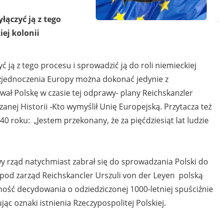
łączyć ją z tego
iej kolonii
ć ją z tego procesu i sprowadzić ją do roli niemieckiej
ż zjednoczenia Europy można dokonać jedynie z
wał Polskę w czasie tej odprawy- plany Reichskanzler
anej Historii -Kto wymyślił Unię Europejską. Przytacza też
 roku: „Jestem przekonany, że za pięćdziesiąt lat ludzie
y rząd natychmiast zabrał się do sprowadzania Polski do
e pod zarząd Reichskancler Urszuli von der Leyen polską
ość decydowania o odziedziczonej 1000-letniej spuściźnie
ąc oznaki istnienia Rzeczypospolitej Polskiej.