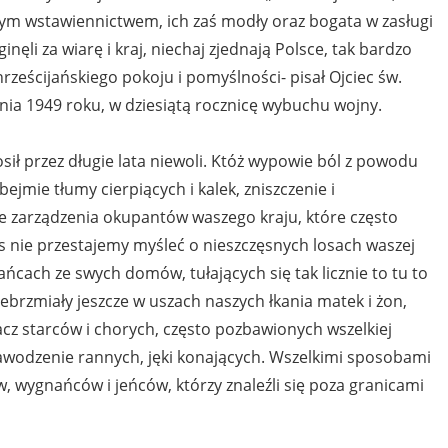
 swym wstawiennictwem, ich zaś modły oraz bogata w zasługi
ęli za wiarę i kraj, niechaj zjednają Polsce, tak bardzo
rześcijańskiego pokoju i pomyślności- pisał Ojciec św.
eśnia 1949 roku, w dziesiątą rocznicę wybuchu wojny.
nosił przez długie lata niewoli. Któż wypowie ból z powodu
bejmie tłumy cierpiących i kalek, zniszczenie i
ne zarządzenia okupantów waszego kraju, które często
s nie przestajemy myśleć o nieszczęsnych losach waszej
ńcach ze swych domów, tułających się tak licznie to tu to
zebrzmiały jeszcze w uszach naszych łkania matek i żon,
acz starców i chorych, często pozbawionych wszelkiej
zawodzenie rannych, jęki konających. Wszelkimi sposobami
wygnańców i jeńców, którzy znaleźli się poza granicami