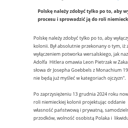
Polskę należy zdobyć tylko po to, aby wy
procesu i sprowadzić ją do roli niemieck
Polskę należy zdobyć tylko po to, aby wyłączy
kolonii. Był absolutnie przekonany o tym, i
wyłączeniem potworka wersalskiego, jak naz
Adolfa Hitlera omawia Leon Pietrzak w Zakaz
słowa dr Josepha Goebbels z Monachium 1940
nie będą już myśleć w kategoriach ojczyzn".
Po zaprzysiężeniu 13 grudnia 2024 roku now
roli niemieckiej kolonii projektując oddani
własność państwową i prywatną, samodzieln
przodków, wolność osobistą Polaka i likwiduj