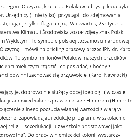
kategorii Ojczyzna, która dla Polaków od tysiąclecia była
. Urzędnicy ( i nie tylko) przystąpili do zdejmowania
zastępując je tylko flagą unijną. W czwartek, 25 stycznia
terstwa Klimatu i Środowiska został zdjęty znak Polski
zom Wyklętym. To symbole polskiej tożsamości narodowej,
Ojczyznę – mówił na briefing prasowy prezes IPN dr. Karol
padków. To symbol milionów Polaków, naszych przodków
icjenci mieli czym rządzić i co posiadać, Choćby z
nci powinni zachować się przyzwoicie. (Karol Nawrocki)
jący je, dobrowolnie służący obcej ideologii ( w czasie
ukacji zapowiedziała rozprawienie się z Honorem (Honor to
ołączenie silnego poczucia własnej wartości z wiarą w
połeczne) zapowiadając redukcję programu w szkołach o
wej religii, sexedukacji już w szkole podstawowej jako
rowotna”. Do pracy w niemieckiej kolonii wystarczy