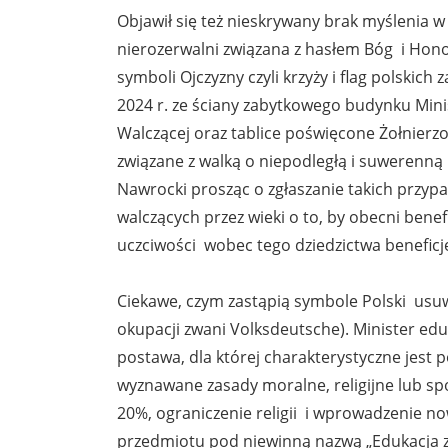
Objawił się też nieskrywany brak myślenia w 
nierozerwalni związana z hasłem Bóg i Honor
symboli Ojczyzny czyli krzyży i flag polskich 
2024 r. ze ściany zabytkowego budynku Minis
Walczącej oraz tablice poświęcone Żołnier
związane z walką o niepodległą i suwerenną 
Nawrocki prosząc o zgłaszanie takich przy
walczących przez wieki o to, by obecni benef
uczciwości wobec tego dziedzictwa beneficje
Ciekawe, czym zastąpią symbole Polski usuwa
okupacji zwani Volksdeutsche). Minister ed
postawa, dla której charakterystyczne jest p
wyznawane zasady moralne, religijne lub s
20%, ograniczenie religii i wprowadzenie no
przedmiotu pod niewinną nazwą „Edukacja zd