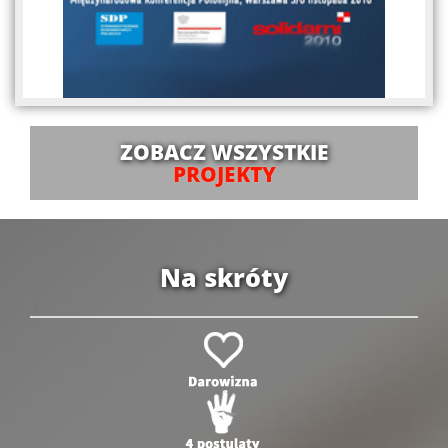
ZOBACZ WSZYSTKIE
PROJEKTY
Na skróty