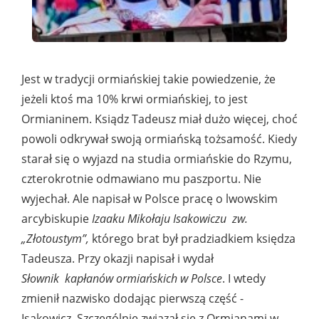
Jest w tradycji ormiańskiej takie powiedzenie, że
jeżeli ktoś ma 10% krwi ormiańskiej, to jest
Ormianinem. Ksiądz Tadeusz miał dużo więcej, choć
powoli odkrywał swoją ormiańską tożsamość. Kiedy
starał się o wyjazd na studia ormiańskie do Rzymu,
czterokrotnie odmawiano mu paszportu. Nie
wyjechał. Ale napisał w Polsce pracę o lwowskim
arcybiskupie
Izaaku Mikołaju Isakowiczu zw.
„Złotoustym”,
którego brat był pradziadkiem księdza
Tadeusza. Przy okazji napisał i wydał
Słownik kapłanów ormiańskich w Polsce
. I wtedy
zmienił nazwisko dodając pierwszą część -
Isakowicz. Szczególnie związał się z Ormianami w