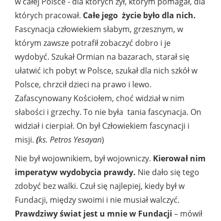
w całej Polsce - dla których żył, którym pomagał, dla
których pracował.
Całe jego życie było dla nich.
Fascynacja człowiekiem słabym, grzesznym, w
którym zawsze potrafił zobaczyć dobro i je
wydobyć. Szukał Ormian na bazarach, starał się
ułatwić ich pobyt w Polsce, szukał dla nich szkół w
Polsce, chrzcił dzieci na prawo i lewo.
Zafascynowany Kościołem, choć widział w nim
słabości i grzechy. To nie była tania fascynacja. On
widział i cierpiał. On był Człowiekiem fascynacji i
misji.
(
ks. Petros Yesayan
)
Nie był wojownikiem, był wojowniczy.
Kierował nim
imperatyw wydobycia prawdy.
Nie dało się tego
zdobyć bez walki. Czuł się najlepiej, kiedy był w
Fundacji, między swoimi i nie musiał walczyć.
Prawdziwy świat jest u mnie w Fundacji
– mówił