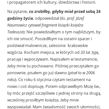
i propagatorem ich kultury, dziedzictwa i historii.
Na pytanie,
co zrobiłby, gdyby miał przed sobą 24
godziny życia
, odpowiedział (
ks. prof. Józef
Naumowicz cytował fragment ksiązki księdza
Tadeusza
): Nie powiedziałbym o tym najbliższym, by
ich nie smucić. Poszedłbym na ostatni spacer i
podziwiał malownicze, zalesione krakowskie
wzgórza. Kocham miejsca, w których od 20 lat żyję,
pracuję i wypoczywam. Napisałem w testamencie,
żeby mnie tu pochowano. Później przeczytałem go
ponownie, pisałem go już dawno (
pisał to w 2006
roku
). Co roku 6 stycznia czytam testament na
nowo i coś dopisuję. Potem odprawiłbym Mszę św.,
by móc przejść szczęśliwie z jednej strony na drugą,
wcześniej prosiłbym księdza, żeby mnie
wyspowiadał. Mam świadomość swoich ułomności,