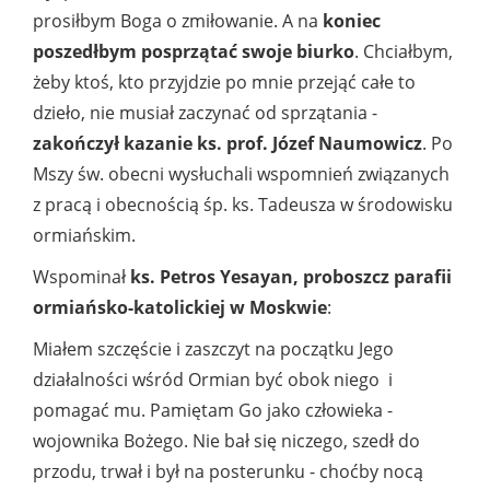
prosiłbym Boga o zmiłowanie. A na
koniec
poszedłbym posprzątać swoje biurko
. Chciałbym,
żeby ktoś, kto przyjdzie po mnie przejąć całe to
dzieło, nie musiał zaczynać od sprzątania -
zakończył kazanie ks. prof. Józef Naumowicz
.
Po
Mszy św. obecni wysłuchali wspomnień związanych
z pracą i obecnością śp. ks. Tadeusza w środowisku
ormiańskim.
Wspominał
ks. Petros Yesayan, proboszcz parafii
ormiańsko-katolickiej w Moskwie
:
Miałem szczęście i zaszczyt na początku Jego
działalności wśród Ormian być obok niego i
pomagać mu. Pamiętam Go jako człowieka -
wojownika Bożego. Nie bał się niczego, szedł do
przodu, trwał i był na posterunku - choćby nocą