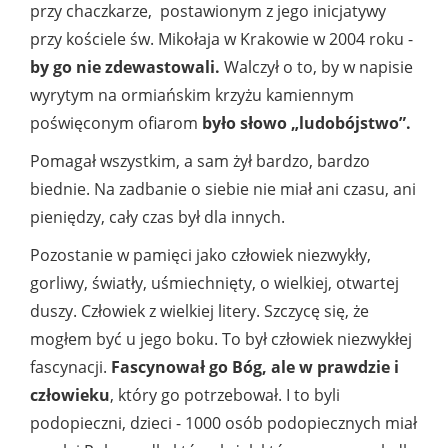
przy chaczkarze, postawionym z jego inicjatywy
przy kościele św. Mikołaja w Krakowie w 2004 roku -
by go nie zdewastowali.
Walczył o to, by w napisie
wyrytym na ormiańskim krzyżu kamiennym
poświęconym ofiarom
było słowo „ludobójstwo”.
Pomagał wszystkim, a sam żył bardzo, bardzo
biednie. Na zadbanie o siebie nie miał ani czasu, ani
pieniędzy, cały czas był dla innych.
Pozostanie w pamięci jako człowiek niezwykły,
gorliwy, światły, uśmiechnięty, o wielkiej, otwartej
duszy. Człowiek z wielkiej litery. Szczycę się, że
mogłem być u jego boku. To był człowiek niezwykłej
fascynacji.
Fascynował go Bóg, ale w prawdzie i
człowieku
, który go potrzebował. I to byli
podopieczni, dzieci - 1000 osób podopiecznych miał