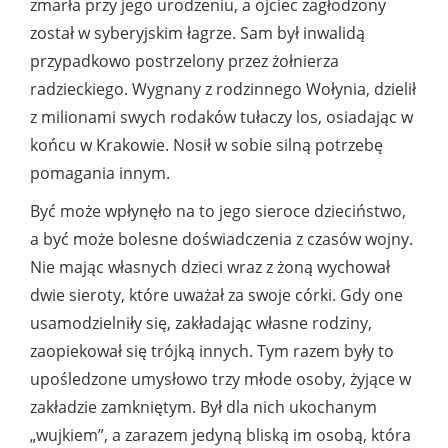
zmarła przy jego urodzeniu, a ojciec zagłodzony
został w syberyjskim łagrze. Sam był inwalidą
przypadkowo postrzelony przez żołnierza
radzieckiego. Wygnany z rodzinnego Wołynia, dzielił
z milionami swych rodaków tułaczy los, osiadając w
końcu w Krakowie. Nosił w sobie silną potrzebę
pomagania innym.
Być może wpłynęło na to jego sieroce dzieciństwo,
a być może bolesne doświadczenia z czasów wojny.
Nie mając własnych dzieci wraz z żoną wychował
dwie sieroty, które uważał za swoje córki. Gdy one
usamodzielniły się, zakładając własne rodziny,
zaopiekował się trójką innych. Tym razem były to
upośledzone umysłowo trzy młode osoby, żyjące w
zakładzie zamkniętym. Był dla nich ukochanym
„wujkiem”, a zarazem jedyną bliską im osobą, która